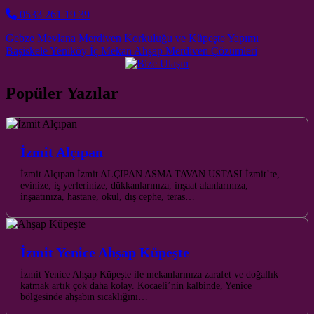
0533 261 19 39
Post navigation
Gebze Mevlana Merdiven Korkuluğu ve Küpeşte Yapımı
Başiskele Yeniköy İç Mekan Ahşap Merdiven Çözümleri
Popüler Yazılar
İzmit Alçıpan
İzmit Alçıpan İzmit ALÇIPAN ASMA TAVAN USTASI İzmit’te,
evinize, iş yerlerinize, dükkanlarınıza, inşaat alanlarınıza,
inşaatınıza, hastane, okul, dış cephe, teras…
İzmit Yenice Ahşap Küpeşte
İzmit Yenice Ahşap Küpeşte ile mekanlarınıza zarafet ve doğallık
katmak artık çok daha kolay. Kocaeli’nin kalbinde, Yenice
bölgesinde ahşabın sıcaklığını…