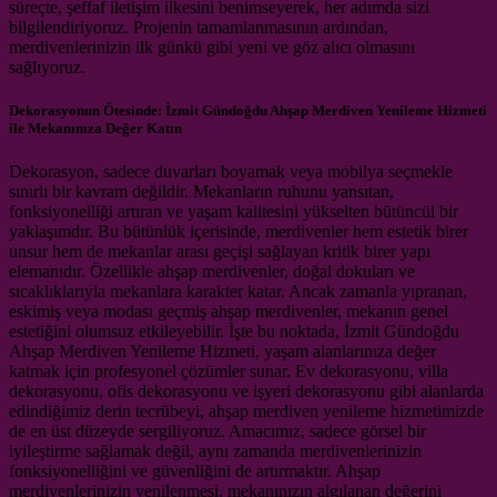
süreçte, şeffaf iletişim ilkesini benimseyerek, her adımda sizi
bilgilendiriyoruz. Projenin tamamlanmasının ardından,
merdivenlerinizin ilk günkü gibi yeni ve göz alıcı olmasını
sağlıyoruz.
Dekorasyonun Ötesinde: İzmit Gündoğdu Ahşap Merdiven Yenileme Hizmeti
ile Mekanınıza Değer Katın
Dekorasyon, sadece duvarları boyamak veya mobilya seçmekle
sınırlı bir kavram değildir. Mekanların ruhunu yansıtan,
fonksiyonelliği artıran ve yaşam kalitesini yükselten bütüncül bir
yaklaşımdır. Bu bütünlük içerisinde, merdivenler hem estetik birer
unsur hem de mekanlar arası geçişi sağlayan kritik birer yapı
elemanıdır. Özellikle ahşap merdivenler, doğal dokuları ve
sıcaklıklarıyla mekanlara karakter katar. Ancak zamanla yıpranan,
eskimiş veya modası geçmiş ahşap merdivenler, mekanın genel
estetiğini olumsuz etkileyebilir. İşte bu noktada, İzmit Gündoğdu
Ahşap Merdiven Yenileme Hizmeti, yaşam alanlarınıza değer
katmak için profesyonel çözümler sunar. Ev dekorasyonu, villa
dekorasyonu, ofis dekorasyonu ve işyeri dekorasyonu gibi alanlarda
edindiğimiz derin tecrübeyi, ahşap merdiven yenileme hizmetimizde
de en üst düzeyde sergiliyoruz. Amacımız, sadece görsel bir
iyileştirme sağlamak değil, aynı zamanda merdivenlerinizin
fonksiyonelliğini ve güvenliğini de artırmaktır. Ahşap
merdivenlerinizin yenilenmesi, mekanınızın algılanan değerini