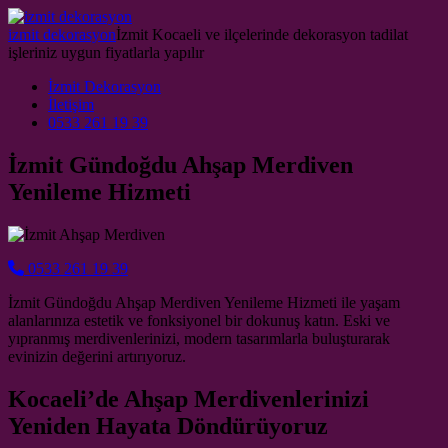
Skip to content
izmit dekorasyon
İzmit Kocaeli ve ilçelerinde dekorasyon tadilat
işleriniz uygun fiyatlarla yapılır
Main Navigation
İzmit Dekorasyon
İletişim
0533 261 19 39
İzmit Gündoğdu Ahşap Merdiven
Yenileme Hizmeti
0533 261 19 39
İzmit Gündoğdu Ahşap Merdiven Yenileme Hizmeti ile yaşam
alanlarınıza estetik ve fonksiyonel bir dokunuş katın. Eski ve
yıpranmış merdivenlerinizi, modern tasarımlarla buluşturarak
evinizin değerini artırıyoruz.
Kocaeli’de Ahşap Merdivenlerinizi
Yeniden Hayata Döndürüyoruz