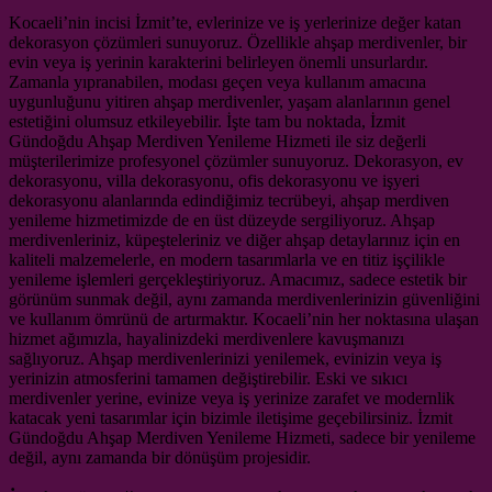
Kocaeli’nin incisi İzmit’te, evlerinize ve iş yerlerinize değer katan
dekorasyon çözümleri sunuyoruz. Özellikle ahşap merdivenler, bir
evin veya iş yerinin karakterini belirleyen önemli unsurlardır.
Zamanla yıpranabilen, modası geçen veya kullanım amacına
uygunluğunu yitiren ahşap merdivenler, yaşam alanlarının genel
estetiğini olumsuz etkileyebilir. İşte tam bu noktada, İzmit
Gündoğdu Ahşap Merdiven Yenileme Hizmeti ile siz değerli
müşterilerimize profesyonel çözümler sunuyoruz. Dekorasyon, ev
dekorasyonu, villa dekorasyonu, ofis dekorasyonu ve işyeri
dekorasyonu alanlarında edindiğimiz tecrübeyi, ahşap merdiven
yenileme hizmetimizde de en üst düzeyde sergiliyoruz. Ahşap
merdivenleriniz, küpeşteleriniz ve diğer ahşap detaylarınız için en
kaliteli malzemelerle, en modern tasarımlarla ve en titiz işçilikle
yenileme işlemleri gerçekleştiriyoruz. Amacımız, sadece estetik bir
görünüm sunmak değil, aynı zamanda merdivenlerinizin güvenliğini
ve kullanım ömrünü de artırmaktır. Kocaeli’nin her noktasına ulaşan
hizmet ağımızla, hayalinizdeki merdivenlere kavuşmanızı
sağlıyoruz. Ahşap merdivenlerinizi yenilemek, evinizin veya iş
yerinizin atmosferini tamamen değiştirebilir. Eski ve sıkıcı
merdivenler yerine, evinize veya iş yerinize zarafet ve modernlik
katacak yeni tasarımlar için bizimle iletişime geçebilirsiniz. İzmit
Gündoğdu Ahşap Merdiven Yenileme Hizmeti, sadece bir yenileme
değil, aynı zamanda bir dönüşüm projesidir.