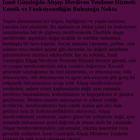
İzmit Gündoğdu Ahşap Merdiven Yenileme Hizmeti:
Estetik ve Fonksiyonelliğin Buluştuğu Nokta
Yaşam alanlarımızın her köşesi, kişiliğimizi ve yaşam tarzımızı
yansıtan özel alanlardır. Bu alanların en dikkat çekici ve fonksiyonel
unsurlarından biri de şüphesiz merdivenlerdir. Özellikle ahşap
merdivenler, taşıdıkları doğal sıcaklık ve estetikle mekanlara
bambaşka bir hava katarlar. Ancak zamanla yıpranma, çizilme, renk
solması veya modası geçme gibi durumlar, bu değerli unsurların
görünümlerini olumsuz etkileyebilir. İşte bu noktada, İzmit
Gündoğdu Ahşap Merdiven Yenileme Hizmeti devreye girerek, eski
ve yorgun merdivenlerinizi adeta yeniden doğuruyor. Kocaeli
genelinde sunduğumuz bu özel hizmetimiz, ev dekorasyonu, villa
dekorasyonu, ofis dekorasyonu ve işyeri dekorasyonu gibi geniş bir
yelpazede ihtiyaçlarınıza cevap verir. Ahşap merdivenlerinizi
yenilerken, sadece yüzey kaplamalarını değil, aynı zamanda
merdiven basamaklarını, korkuluklarını ve küpeştelerini de gözden
geçiriyoruz. Modern tasarım anlayışımız ve yılların verdiği
tecrübeyle, merdivenlerinizi hem estetik açıdan göz alıcı hale
getiriyor hem de fonksiyonelliklerini artırıyoruz. Ahşap
merdivenlerinizi yenilemek, sadece görsel bir iyileştirme değil, aynı
zamanda mekanınızın genel değerini de artıran akıllı bir yatırımdır.
Ahşap merdivenlerinizdeki yıpranmalar, eskimiş tasarımlar veya
güvenlik endişeleri, İzmit Gündoğdu Ahşap Merdiven Yenileme
Hizmeti ile artık sorun olmaktan çıkıyor.