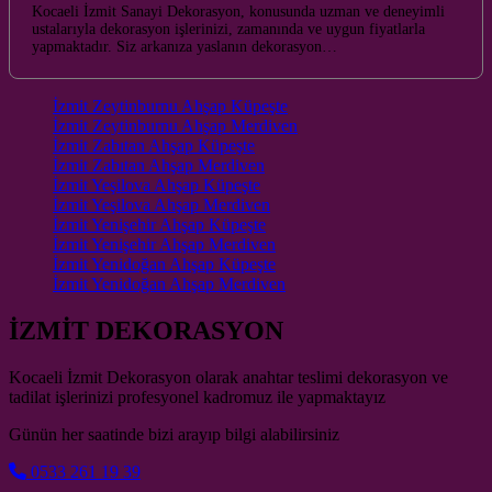
Kocaeli İzmit Sanayi Dekorasyon, konusunda uzman ve deneyimli
ustalarıyla dekorasyon işlerinizi, zamanında ve uygun fiyatlarla
yapmaktadır. Siz arkanıza yaslanın dekorasyon…
İzmit Zeytinburnu Ahşap Küpeşte
İzmit Zeytinburnu Ahşap Merdiven
İzmit Zabıtan Ahşap Küpeşte
İzmit Zabıtan Ahşap Merdiven
İzmit Yeşilova Ahşap Küpeşte
İzmit Yeşilova Ahşap Merdiven
İzmit Yenişehir Ahşap Küpeşte
İzmit Yenişehir Ahşap Merdiven
İzmit Yenidoğan Ahşap Küpeşte
İzmit Yenidoğan Ahşap Merdiven
İZMİT DEKORASYON
Kocaeli İzmit Dekorasyon olarak anahtar teslimi dekorasyon ve
tadilat işlerinizi profesyonel kadromuz ile yapmaktayız
Günün her saatinde bizi arayıp bilgi alabilirsiniz
0533 261 19 39