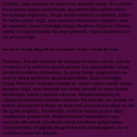
yükseltir, daha davetkar ve modern bir atmosfer yaratır. Kocaeli’nin
her köşesine ulaşan hizmetimizle, hayallerinizdeki merdivenlere
kavuşmanızı sağlıyoruz. Ahşap merdivenlerinizi yenilemek, sadece
bir tadilat projesi değil, aynı zamanda mekanınıza yaptığınız akıllı
bir yatırımdır. İzmit Gündoğdu Ahşap Merdiven Yenileme Hizmeti,
estetik ve fonksiyonelliği bir araya getirerek, yaşam alanlarınızı bir
üst seviyeye taşır.
Kocaeli’de Güvenilir Ahşap Merdiven Çözümleri: Tecrübe ve Kalite Bir Arada
Firmamız, Kocaeli merkezli bir dekorasyon firması olarak, yıllardır
evlerinizi ve iş yerlerinizi güzelleştirmek için çalışmaktadır. Ahşap
merdiven yenileme hizmetimiz, bu geniş hizmet yelpazemizin en
özel ve dikkat gerektiren alanlarından biridir. İzmit Gündoğdu
Ahşap Merdiven Yenileme Hizmeti ile, sizlere sadece estetik açıdan
kusursuz değil, aynı zamanda son derece güvenli ve uzun ömürlü
merdivenler sunmayı taahhüt ediyoruz. Müşteri memnuniyeti,
çalışma prensibimizin temelini oluşturur. Bu nedenle, her projede en
kaliteli malzemeleri kullanır, en deneyimli ustalarımızla çalışır ve titiz
bir işçilik sergileriz. Tecrübemiz, yüzlerce başarılı projeye imza
atmamızdan gelmektedir. Müşterilerimizin beklentilerini aşan
sonuçlar elde etmek için sürekli olarak kendimizi geliştiriyoruz.
Ürün kalitemiz, seçtiğimiz ahşap türlerinden kullandığımız cila ve
verniklere kadar her detayda