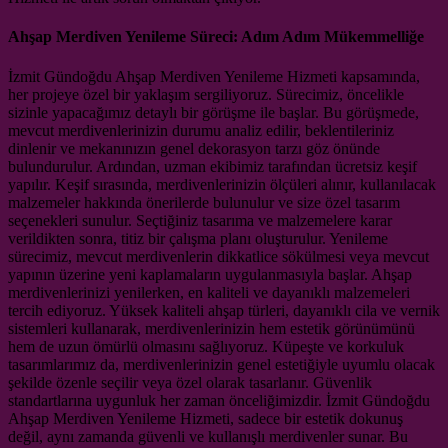
Ahşap Merdiven Yenileme Süreci: Adım Adım Mükemmelliğe
İzmit Gündoğdu Ahşap Merdiven Yenileme Hizmeti kapsamında,
her projeye özel bir yaklaşım sergiliyoruz. Sürecimiz, öncelikle
sizinle yapacağımız detaylı bir görüşme ile başlar. Bu görüşmede,
mevcut merdivenlerinizin durumu analiz edilir, beklentileriniz
dinlenir ve mekanınızın genel dekorasyon tarzı göz önünde
bulundurulur. Ardından, uzman ekibimiz tarafından ücretsiz keşif
yapılır. Keşif sırasında, merdivenlerinizin ölçüleri alınır, kullanılacak
malzemeler hakkında önerilerde bulunulur ve size özel tasarım
seçenekleri sunulur. Seçtiğiniz tasarıma ve malzemelere karar
verildikten sonra, titiz bir çalışma planı oluşturulur. Yenileme
sürecimiz, mevcut merdivenlerin dikkatlice sökülmesi veya mevcut
yapının üzerine yeni kaplamaların uygulanmasıyla başlar. Ahşap
merdivenlerinizi yenilerken, en kaliteli ve dayanıklı malzemeleri
tercih ediyoruz. Yüksek kaliteli ahşap türleri, dayanıklı cila ve vernik
sistemleri kullanarak, merdivenlerinizin hem estetik görünümünü
hem de uzun ömürlü olmasını sağlıyoruz. Küpeşte ve korkuluk
tasarımlarımız da, merdivenlerinizin genel estetiğiyle uyumlu olacak
şekilde özenle seçilir veya özel olarak tasarlanır. Güvenlik
standartlarına uygunluk her zaman önceliğimizdir. İzmit Gündoğdu
Ahşap Merdiven Yenileme Hizmeti, sadece bir estetik dokunuş
değil, aynı zamanda güvenli ve kullanışlı merdivenler sunar. Bu