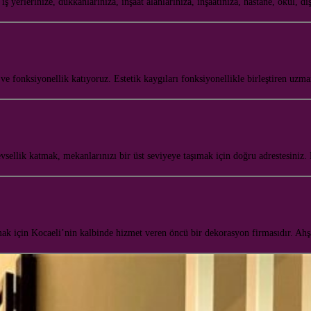
lerinize, dükkanlarınıza, inşaat alanlarınıza, inşaatınıza, hastane, okul, dı
e fonksiyonellik katıyoruz. Estetik kaygıları fonksiyonellikle birleştiren uz
vsellik katmak, mekanlarınızı bir üst seviyeye taşımak için doğru adrestesiniz
mak için Kocaeli’nin kalbinde hizmet veren öncü bir dekorasyon firmasıdır. A