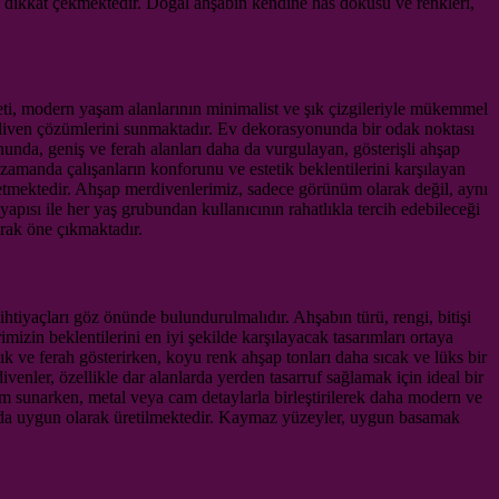
da dikkat çekmektedir. Doğal ahşabın kendine has dokusu ve renkleri,
ti, modern yaşam alanlarının minimalist ve şık çizgileriyle mükemmel
diven çözümlerini sunmaktadır. Ev dekorasyonunda bir odak noktası
nunda, geniş ve ferah alanları daha da vurgulayan, gösterişli ahşap
amanda çalışanların konforunu ve estetik beklentilerini karşılayan
 etmektedir. Ahşap merdivenlerimiz, sadece görünüm olarak değil, aynı
pısı ile her yaş grubundan kullanıcının rahatlıkla tercih edebileceği
rak öne çıkmaktadır.
tiyaçları göz önünde bulundurulmalıdır. Ahşabın türü, rengi, bitişi
zin beklentilerini en iyi şekilde karşılayacak tasarımları ortaya
ık ve ferah gösterirken, koyu renk ahşap tonları daha sıcak ve lüks bir
enler, özellikle dar alanlarda yerden tasarruf sağlamak için ideal bir
m sunarken, metal veya cam detaylarla birleştirilerek daha modern ve
a da uygun olarak üretilmektedir. Kaymaz yüzeyler, uygun basamak