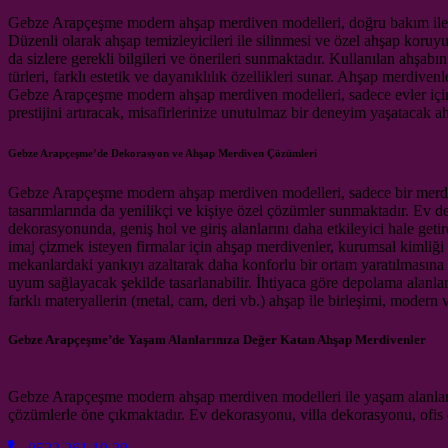
Gebze Arapçeşme modern ahşap merdiven modelleri, doğru bakım ile uz
Düzenli olarak ahşap temizleyicileri ile silinmesi ve özel ahşap koru
da sizlere gerekli bilgileri ve önerileri sunmaktadır. Kullanılan ahşab
türleri, farklı estetik ve dayanıklılık özellikleri sunar. Ahşap merdiv
Gebze Arapçeşme modern ahşap merdiven modelleri, sadece evler için de
prestijini artıracak, misafirlerinize unutulmaz bir deneyim yaşatacak a
Gebze Arapçeşme’de Dekorasyon ve Ahşap Merdiven Çözümleri
Gebze Arapçeşme modern ahşap merdiven modelleri, sadece bir merdiv
tasarımlarında da yenilikçi ve kişiye özel çözümler sunmaktadır. Ev de
dekorasyonunda, geniş hol ve giriş alanlarını daha etkileyici hale geti
imaj çizmek isteyen firmalar için ahşap merdivenler, kurumsal kimliği 
mekanlardaki yankıyı azaltarak daha konforlu bir ortam yaratılmasına 
uyum sağlayacak şekilde tasarlanabilir. İhtiyaca göre depolama alanlar
farklı materyallerin (metal, cam, deri vb.) ahşap ile birleşimi, modern 
Gebze Arapçeşme’de Yaşam Alanlarınıza Değer Katan Ahşap Merdivenler
Gebze Arapçeşme modern ahşap merdiven modelleri ile yaşam alanların
çözümlerle öne çıkmaktadır. Ev dekorasyonu, villa dekorasyonu, ofis