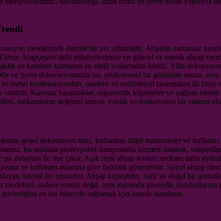
ap merdivenlerimiz, dayanıklılığı, uzun ömrü ve çevre dostu yapısıyla 
Trendi
asyon trendlerinde önemli bir yer edinmiştir. Ahşabın zamansız zarafe
, Gebze Arapçeşme’deki müşterilerimize en güncel ve estetik ahşap mer
klık ve karakter katmanın en etkili yollarından biridir. Villa dekorasyo
is ve işyeri dekorasyonunda ise, profesyonel bir görünüm sunan, aynı z
p ve metal kombinasyonları, modern ve endüstriyel tasarımlara da hitap
 sahiptir. Kaymaz basamaklar, ergonomik küpeşteler ve sağlam iskelet ya
, mekanınızın değerini artıran, estetik ve fonksiyonel bir yatırım ola
ın genel dekorasyon tarzı, kullanılan diğer malzemeler ve kullanıcı ih
amız, bu noktada profesyonel danışmanlık hizmeti sunarak, müşterilerimi
şık detayları ile öne çıkar. Açık renk ahşap tonları, mekanı daha aydınl
sına ve kullanım amacına göre farklılık gösterebilir. Spiral ahşap merdiv
mlayan önemli bir unsurdur. Ahşap küpeşteler, zarif ve doğal bir görünü
 modelleri, sadece estetik değil, aynı zamanda güvenlik standartların
n güvenliğini en üst düzeyde sağlamak için özenle tasarlanır.