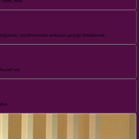
ş cephe, teras…
manlığımızla, hayallerinizdeki mekanları gerçeğe dönüştürmek…
. Kocaeli’nin…
hşabın…