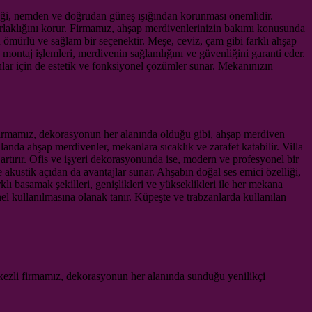
reği, nemden ve doğrudan güneş ışığından korunması önemlidir.
parlaklığını korur. Firmamız, ahşap merdivenlerinizin bakımı konusunda
un ömürlü ve sağlam bir seçenektir. Meşe, ceviz, çam gibi farklı ahşap
n montaj işlemleri, merdivenin sağlamlığını ve güvenliğini garanti eder.
nlar için de estetik ve fonksiyonel çözümler sunar. Mekanınızın
Firmamız, dekorasyonun her alanında olduğu gibi, ahşap merdiven
anda ahşap merdivenler, mekanlara sıcaklık ve zarafet katabilir. Villa
 artırır. Ofis ve işyeri dekorasyonunda ise, modern ve profesyonel bir
akustik açıdan da avantajlar sunar. Ahşabın doğal ses emici özelliği,
 basamak şekilleri, genişlikleri ve yükseklikleri ile her mekana
el kullanılmasına olanak tanır. Küpeşte ve trabzanlarda kullanılan
kezli firmamız, dekorasyonun her alanında sunduğu yenilikçi