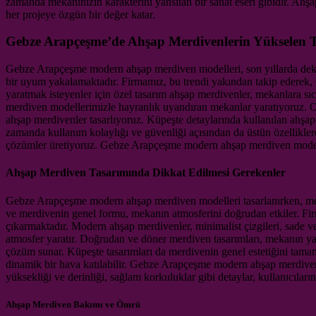
zamanda mekanınızın karakterini yansıtan bir sanat eseri gibidir. Ahş
her projeye özgün bir değer katar.
Gebze Arapçeşme’de Ahşap Merdivenlerin Yükselen 
Gebze Arapçeşme modern ahşap merdiven modelleri, son yıllarda dekor
bir uyum yakalamaktadır. Firmamız, bu trendi yakından takip ederek
yaratmak isteyenler için özel tasarım ahşap merdivenler, mekanlara sıca
merdiven modellerimizle hayranlık uyandıran mekanlar yaratıyoruz. Of
ahşap merdivenler tasarlıyoruz. Küpeşte detaylarında kullanılan ahşa
zamanda kullanım kolaylığı ve güvenliği açısından da üstün özelliklere
çözümler üretiyoruz. Gebze Arapçeşme modern ahşap merdiven modelleri
Ahşap Merdiven Tasarımında Dikkat Edilmesi Gerekenler
Gebze Arapçeşme modern ahşap merdiven modelleri tasarlanırken, mekan
ve merdivenin genel formu, mekanın atmosferini doğrudan etkiler. Firm
çıkarmaktadır. Modern ahşap merdivenler, minimalist çizgileri, sade ve 
atmosfer yaratır. Doğrudan ve döner merdiven tasarımları, mekanın yapı
çözüm sunar. Küpeşte tasarımları da merdivenin genel estetiğini tama
dinamik bir hava katılabilir. Gebze Arapçeşme modern ahşap merdiven
yüksekliği ve derinliği, sağlam korkuluklar gibi detaylar, kullanıcıları
Ahşap Merdiven Bakımı ve Ömrü