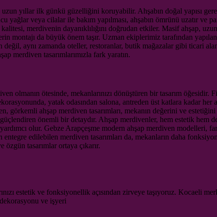
un yıllar ilk günkü güzelliğini koruyabilir. Ahşabın doğal yapısı ge
yucu yağlar veya cilalar ile bakım yapılması, ahşabın ömrünü uzatır ve 
ın kalitesi, merdivenin dayanıklılığını doğrudan etkiler. Masif ahşap, uz
enlerin montajı da büyük önem taşır. Uzman ekiplerimiz tarafından yapıla
ğil, aynı zamanda oteller, restoranlar, butik mağazalar gibi ticari ala
hşap merdiven tasarımlarımızla fark yaratın.
en olmanın ötesinde, mekanlarınızı dönüştüren bir tasarım öğesidir. 
korasyonunda, yatak odasından salona, antreden üst katlara kadar her al
ren, görkemli ahşap merdiven tasarımları, mekanın değerini ve estetiğini
güçlendiren önemli bir detaydır. Ahşap merdivenler, hem estetik hem de 
yardımcı olur. Gebze Arapçeşme modern ahşap merdiven modelleri, farklı
ı entegre edilebilen merdiven tasarımları da, mekanların daha fonksiyon
ve özgün tasarımlar ortaya çıkarır.
ızı estetik ve fonksiyonellik açısından zirveye taşıyoruz. Kocaeli mer
 dekorasyonu ve işyeri