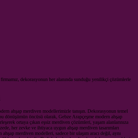
n firmamız, dekorasyonun her alanında sunduğu yenilikçi çözümlerle
i
 modern ahşap merdiven modellerimizle tanışın. Dekorasyonun temel
mamız, bu dönüşümün öncüsü olarak, Gebze Arapçeşme modern ahşap
rleşerek ortaya çıkan eşsiz merdiven çözümleri, yaşam alanlarınıza
zede, her zevke ve ihtiyaca uygun ahşap merdiven tasarımları
ahşap merdiven modelleri, sadece bir ulaşım aracı değil, aynı