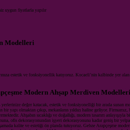
iz uygun fiyatlarla yapılır
 Modelleri
ıza estetik ve fonksiyonellik katıyoruz. Kocaeli’nin kalbinde yer ala
apçeşme Modern Ahşap Merdiven Modeller
yerlerinize değer katacak, estetik ve fonksiyonelliği bir arada sunan
ğlayan bir yapı olmaktan çıkıp, mekanların yıldızı haline geliyor. Fir
ektedir. Ahşabın sıcaklığı ve doğallığı, modern tasarım anlayışıyla bi
nuna, ofis dekorasyonundan işyeri dekorasyonuna kadar geniş bir yelpa
mada kalite ve estetiği ön planda tutuyoruz. Gebze Arapçeşme modern 