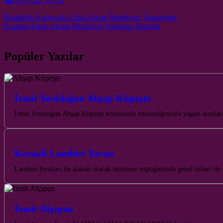
0533 261 19 39
Post navigation
Başiskele Karşıyaka Lüks Ahşap Merdiven Tasarımları
Kartepe Eşme Ahşap Merdiven Yenileme Hizmeti
Popüler Yazılar
İzmit Yenidoğan Ahşap Küpeşte
İzmit Yenidoğan Ahşap Küpeşte konusunda uzmanlığımızla yaşam alanlarınız
Kocaeli Lambiri Tavan
Lambiri fiyatları ile alakalı olarak inceleme yaptığımızda genel itibari i
İzmit Alçıpan