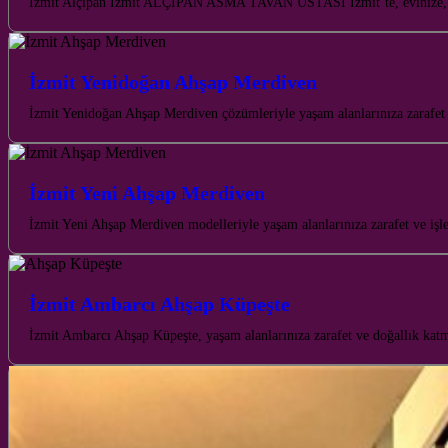
İzmit Alçıpan İzmit ALÇIPAN ASMA TAVAN USTASI İzmit’te, evinize, iş yer
İzmit Yenidoğan Ahşap Merdiven
İzmit Yenidoğan Ahşap Merdiven çözümleriyle yaşam alanlarınıza zarafet v
İzmit Yeni Ahşap Merdiven
İzmit Yeni Ahşap Merdiven modelleriyle yaşam alanlarınıza zarafet ve işle
İzmit Ambarcı Ahşap Küpeşte
İzmit Ambarcı Ahşap Küpeşte, yaşam alanlarınıza zarafet ve doğallık kat