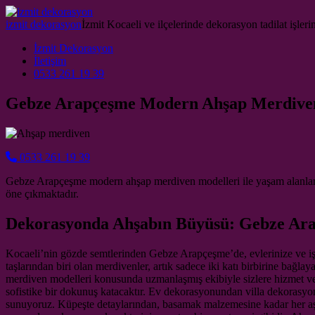
Skip to content
izmit dekorasyon
İzmit Kocaeli ve ilçelerinde dekorasyon tadilat işlerin
Main Navigation
İzmit Dekorasyon
İletişim
0533 261 19 39
Gebze Arapçeşme Modern Ahşap Merdiven
0533 261 19 39
Gebze Arapçeşme modern ahşap merdiven modelleri ile yaşam alanların
öne çıkmaktadır.
Dekorasyonda Ahşabın Büyüsü: Gebze Ar
Kocaeli’nin gözde semtlerinden Gebze Arapçeşme’de, evlerinize ve iş 
taşlarından biri olan merdivenler, artık sadece iki katı birbirine ba
merdiven modelleri konusunda uzmanlaşmış ekibiyle sizlere hizmet verm
sofistike bir dokunuş katacaktır. Ev dekorasyonundan villa dekorasyo
sunuyoruz. Küpeşte detaylarından, basamak malzemesine kadar her aşa