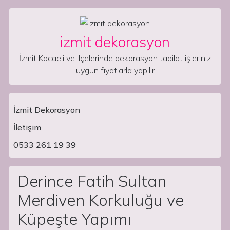
Skip to content
izmit dekorasyon
İzmit Kocaeli ve ilçelerinde dekorasyon tadilat işleriniz
uygun fiyatlarla yapılır
İzmit Dekorasyon
İletişim
Main Navigation
0533 261 19 39
Derince Fatih Sultan
Merdiven Korkuluğu ve
Küpeşte Yapımı