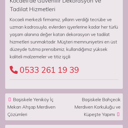
Kocaeli’de Güvenilir Dekorasyon ve
Tadilat Hizmetleri
Kocaeli merkezli firmamız, yılların verdiği tecrübe ve
uzman kadrosuyla, evlerden işyerlerine kadar her türlü
yaşam alanına değer katan dekorasyon ve tadilat
hizmetleri sunmaktadır. Müşteri memnuniyetini en üst
düzeyde tutma prensibimiz, kullandığımız yüksek
kaliteli malzemeler ve titiz işçili
0533 261 19 39
Post navigation
Başiskele Yeniköy İç
Başiskele Bahçecik
Mekan Ahşap Merdiven
Merdiven Korkuluğu ve
Çözümleri
Küpeşte Yapımı