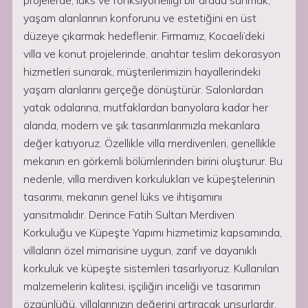
projelerde, lüks ve fonksiyonelliği bir arada sunmak,
yaşam alanlarının konforunu ve estetiğini en üst
düzeye çıkarmak hedeflenir. Firmamız, Kocaeli’deki
villa ve konut projelerinde, anahtar teslim dekorasyon
hizmetleri sunarak, müşterilerimizin hayallerindeki
yaşam alanlarını gerçeğe dönüştürür. Salonlardan
yatak odalarına, mutfaklardan banyolara kadar her
alanda, modern ve şık tasarımlarımızla mekanlara
değer katıyoruz. Özellikle villa merdivenleri, genellikle
mekanın en görkemli bölümlerinden birini oluşturur. Bu
nedenle, villa merdiven korkulukları ve küpeştelerinin
tasarımı, mekanın genel lüks ve ihtişamını
yansıtmalıdır. Derince Fatih Sultan Merdiven
Korkuluğu ve Küpeşte Yapımı hizmetimiz kapsamında,
villaların özel mimarisine uygun, zarif ve dayanıklı
korkuluk ve küpeşte sistemleri tasarlıyoruz. Kullanılan
malzemelerin kalitesi, işçiliğin inceliği ve tasarımın
özgünlüğü, villalarınızın değerini artıracak unsurlardır.