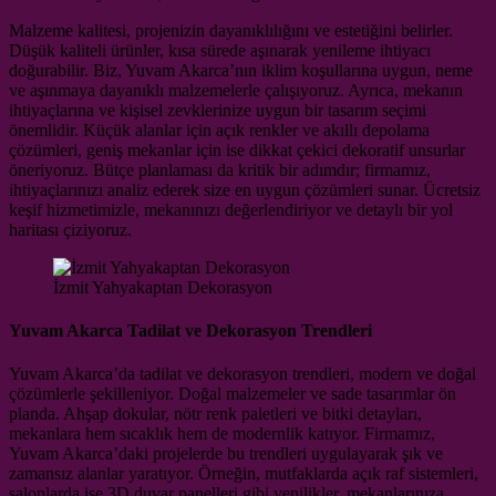
Malzeme kalitesi, projenizin dayanıklılığını ve estetiğini belirler.
Düşük kaliteli ürünler, kısa sürede aşınarak yenileme ihtiyacı
doğurabilir. Biz, Yuvam Akarca’nın iklim koşullarına uygun, neme
ve aşınmaya dayanıklı malzemelerle çalışıyoruz. Ayrıca, mekanın
ihtiyaçlarına ve kişisel zevklerinize uygun bir tasarım seçimi
önemlidir. Küçük alanlar için açık renkler ve akıllı depolama
çözümleri, geniş mekanlar için ise dikkat çekici dekoratif unsurlar
öneriyoruz. Bütçe planlaması da kritik bir adımdır; firmamız,
ihtiyaçlarınızı analiz ederek size en uygun çözümleri sunar. Ücretsiz
keşif hizmetimizle, mekanınızı değerlendiriyor ve detaylı bir yol
haritası çiziyoruz.
İzmit Yahyakaptan Dekorasyon
Yuvam Akarca Tadilat ve Dekorasyon Trendleri
Yuvam Akarca’da tadilat ve dekorasyon trendleri, modern ve doğal
çözümlerle şekilleniyor. Doğal malzemeler ve sade tasarımlar ön
planda. Ahşap dokular, nötr renk paletleri ve bitki detayları,
mekanlara hem sıcaklık hem de modernlik katıyor. Firmamız,
Yuvam Akarca’daki projelerde bu trendleri uygulayarak şık ve
zamansız alanlar yaratıyor. Örneğin, mutfaklarda açık raf sistemleri,
salonlarda ise 3D duvar panelleri gibi yenilikler, mekanlarınıza