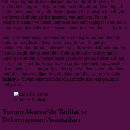
eski veya yıpranmış mekanlarınızı modern, konforlu ve kişisel
zevklerinize uygun hale getirmenin en etkili yoludur. İster küçük bir
yenileme yapmayı düşünün, ister kapsamlı bir dönüşüm hedefleyin,
profesyonel ekibimizle her aşamada yanınızdayız. Yuvam
Akarca’nın sakin ve düzenli atmosferine uyum sağlayacak tadilat ve
dekorasyon hizmetlerimizle, yaşam alanlarınızı yeniden tasarlıyoruz.
Tadilat ve dekorasyon, mekanlarınızın hem görünümünü hem de
kullanımını iyileştirir. Yuvam Akarca gibi İzmit’in gelişen
mahallelerinden birinde, evlerinizin veya iş yerlerinizin hem modern
hem de pratik olması önemlidir. Solmuş duvarlar, eski zeminler,
kullanışsız mutfaklar veya modası geçmiş banyolar, mekanlarınızın
enerjisini düşürebilir. Firmamız, bu sorunları çözmek için geniş bir
hizmet yelpazesi sunuyor. İç ve dış cephe yenileme, zemin kaplama,
mutfak ve banyo tadilatı, boya-badana, mobilya tasarımı ve daha
fazlasıyla, Yuvam Akarca’daki projelerinizde size özel çözümler
üretiyoruz.
İzmit TV Ünitesi
Yuvam Akarca’da Tadilat ve
Dekorasyonun Avantajları