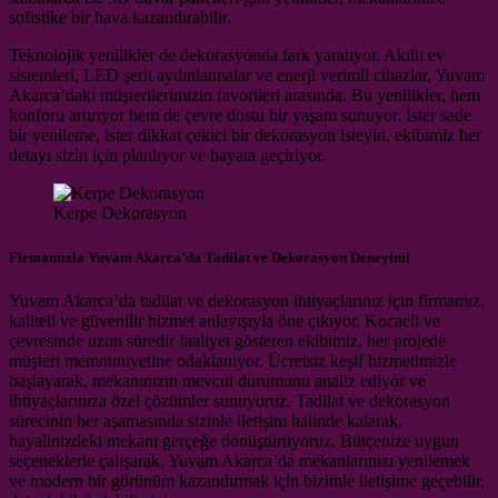
sofistike bir hava kazandırabilir.
Teknolojik yenilikler de dekorasyonda fark yaratıyor. Akıllı ev
sistemleri, LED şerit aydınlatmalar ve enerji verimli cihazlar, Yuvam
Akarca’daki müşterilerimizin favorileri arasında. Bu yenilikler, hem
konforu artırıyor hem de çevre dostu bir yaşam sunuyor. İster sade
bir yenileme, ister dikkat çekici bir dekorasyon isteyin, ekibimiz her
detayı sizin için planlıyor ve hayata geçiriyor.
Kerpe Dekorasyon
Firmamızla Yuvam Akarca’da Tadilat ve Dekorasyon Deneyimi
Yuvam Akarca’da tadilat ve dekorasyon ihtiyaçlarınız için firmamız,
kaliteli ve güvenilir hizmet anlayışıyla öne çıkıyor. Kocaeli ve
çevresinde uzun süredir faaliyet gösteren ekibimiz, her projede
müşteri memnuniyetine odaklanıyor. Ücretsiz keşif hizmetimizle
başlayarak, mekanınızın mevcut durumunu analiz ediyor ve
ihtiyaçlarınıza özel çözümler sunuyoruz. Tadilat ve dekorasyon
sürecinin her aşamasında sizinle iletişim halinde kalarak,
hayalinizdeki mekanı gerçeğe dönüştürüyoruz. Bütçenize uygun
seçeneklerle çalışarak, Yuvam Akarca’da mekanlarınızı yenilemek
ve modern bir görünüm kazandırmak için bizimle iletişime geçebilir,