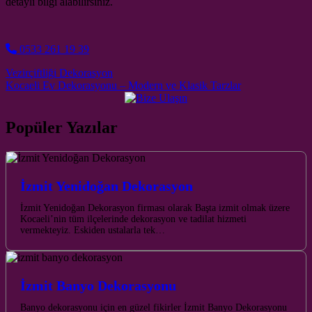
detaylı bilgi alabilirsiniz.
0533 261 19 39
Post navigation
Vezirçiftliği Dekorasyon
Kocaeli Ev Dekorasyonu – Modern ve Klasik Tarzlar
Popüler Yazılar
İzmit Yenidoğan Dekorasyon
İzmit Yenidoğan Dekorasyon firması olarak Başta izmit olmak üzere
Kocaeli’nin tüm ilçelerinde dekorasyon ve tadilat hizmeti
vermekteyiz. Eskiden ustalarla tek…
İzmit Banyo Dekorasyonu
Banyo dekorasyonu için en güzel fikirler İzmit Banyo Dekorasyonu