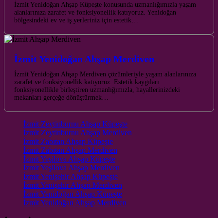
İzmit Yenidoğan Ahşap Küpeşte konusunda uzmanlığımızla yaşam
alanlarınıza zarafet ve fonksiyonellik katıyoruz. Yenidoğan
bölgesindeki ev ve iş yerleriniz için estetik…
İzmit Yenidoğan Ahşap Merdiven
İzmit Yenidoğan Ahşap Merdiven çözümleriyle yaşam alanlarınıza
zarafet ve fonksiyonellik katıyoruz. Estetik kaygıları
fonksiyonellikle birleştiren uzmanlığımızla, hayallerinizdeki
mekanları gerçeğe dönüştürmek…
İzmit Zeytinburnu Ahşap Küpeşte
İzmit Zeytinburnu Ahşap Merdiven
İzmit Zabıtan Ahşap Küpeşte
İzmit Zabıtan Ahşap Merdiven
İzmit Yeşilova Ahşap Küpeşte
İzmit Yeşilova Ahşap Merdiven
İzmit Yenişehir Ahşap Küpeşte
İzmit Yenişehir Ahşap Merdiven
İzmit Yenidoğan Ahşap Küpeşte
İzmit Yenidoğan Ahşap Merdiven