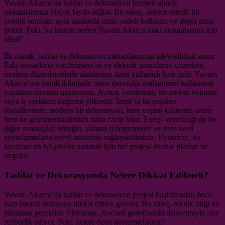
Yuvam Akarca’da tadilat ve dekorasyon hizmeti almak,
mekanlarınıza birçok fayda sağlar. Bu süreç, sadece estetik bir
yenilik sunmaz; aynı zamanda uzun vadeli kullanım ve değer artışı
getirir. Peki, bu hizmet neden Yuvam Akarca’daki mekanlarınız için
ideal?
İlk olarak, tadilat ve dekorasyon mekanlarınızın işlevselliğini artırır.
Eski tesisatların yenilenmesi su ve elektrik sorunlarını çözerken,
modern düzenlemelerle alanlarınız daha kullanışlı hale gelir. Yuvam
Akarca’nın nemli ikliminde, suya dayanıklı malzemeler kullanarak
yapıların ömrünü uzatıyoruz. Ayrıca, yenilenmiş bir mekan evinizin
veya iş yerinizin değerini yükseltir. İzmit’in bu popüler
mahallesinde, modern bir dekorasyon, hem yaşam kalitenizi artırır
hem de gayrimenkulünüzü daha cazip kılar. Enerji verimliliği de bir
diğer avantajdır; örneğin, yalıtım iyileştirmeleri ve yeni nesil
aydınlatmalarla enerji tasarrufu sağlayabilirsiniz. Firmamız, bu
faydaları en iyi şekilde sunmak için her projeyi özenle planlar ve
uygular.
Tadilat ve Dekorasyonda Nelere Dikkat Edilmeli?
Yuvam Akarca’da tadilat ve dekorasyon projesi başlatmadan önce
bazı önemli detaylara dikkat etmek gerekir. Bu süreç, teknik bilgi ve
planlama gerektirir. Firmamız, Kocaeli genelindeki deneyimiyle size
rehberlik ediyor. Peki, nelere özen göstermelisiniz?