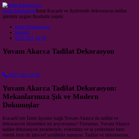
Skip to content
izmit dekorasyon
İzmit Kocaeli ve ilçelerinde dekorasyon tadilat
işleriniz uygun fiyatlarla yapılır
Main Navigation
İzmit Dekorasyon
İletişim
0533 261 19 39
Yuvam Akarca Tadilat Dekorasyon
0533 261 19 39
Yuvam Akarca Tadilat Dekorasyon:
Mekanlarınıza Şık ve Modern
Dokunuşlar
Kocaeli’nin İzmit ilçesine bağlı Yuvam Akarca’da tadilat ve
dekorasyon hizmetleri mi arıyorsunuz? Firmamız, Yuvam Akarca
tadilat dekorasyon projeleriyle, evlerinize ve iş yerlerinize hem
estetik hem de işlevsel yenilikler sunuyor. Tadilat ve dekorasyon,