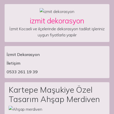
Skip to content
izmit dekorasyon
İzmit Kocaeli ve ilçelerinde dekorasyon tadilat işleriniz
uygun fiyatlarla yapılır
İzmit Dekorasyon
İletişim
Main Navigation
0533 261 19 39
Kartepe Maşukiye Özel
Tasarım Ahşap Merdiven