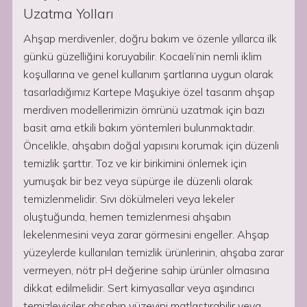
Uzatma Yolları
Ahşap merdivenler, doğru bakım ve özenle yıllarca ilk
günkü güzelliğini koruyabilir. Kocaeli’nin nemli iklim
koşullarına ve genel kullanım şartlarına uygun olarak
tasarladığımız Kartepe Maşukiye özel tasarım ahşap
merdiven modellerimizin ömrünü uzatmak için bazı
basit ama etkili bakım yöntemleri bulunmaktadır.
Öncelikle, ahşabın doğal yapısını korumak için düzenli
temizlik şarttır. Toz ve kir birikimini önlemek için
yumuşak bir bez veya süpürge ile düzenli olarak
temizlenmelidir. Sıvı dökülmeleri veya lekeler
oluştuğunda, hemen temizlenmesi ahşabın
lekelenmesini veya zarar görmesini engeller. Ahşap
yüzeylerde kullanılan temizlik ürünlerinin, ahşaba zarar
vermeyen, nötr pH değerine sahip ürünler olmasına
dikkat edilmelidir. Sert kimyasallar veya aşındırıcı
temizleyiciler ahşabın yüzeyini matlaştırabilir veya