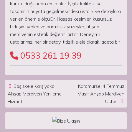
kurutulduğundan emin olur. İşçilik kalitesi ise,
tasarımın hayata geçirilmesindeki ustalık ve detaylara
verilen önemle ölçülür. Hassas kesimler, kusursuz
birleşim yerleri ve pürüzsüz yüzeyler, ahşap
merdivenin estetik değerini artırır. Deneyimli
ustalarımız, her bir detayı titizlikle ele alarak, adeta bir
0533 261 19 39
Post navigation
Başiskele Karşıyaka
Karamürsel 4 Temmuz
Ahşap Merdiven Yenileme
Masif Ahşap Merdiven
Hizmeti
Ustası