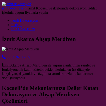
Skip to content
izmit dekorasyon
İzmit Kocaeli ve ilçelerinde dekorasyon tadilat
işleriniz uygun fiyatlarla yapılır
Main Navigation
İzmit Dekorasyon
İletişim
0533 261 19 39
İzmit Akarca Ahşap Merdiven
0533 261 19 39
İzmit Akarca Ahşap Merdiven ile yaşam alanlarınıza zarafet ve
fonksiyonellik katın. Estetik beklentilerinizi en üst düzeyde
karşılayan, dayanıklı ve özgün tasarımlarımızla mekanlarınızı
dönüştürüyoruz.
Kocaeli’de Mekanlarınıza Değer Katan
Dekorasyon ve Ahşap Merdiven
Çözümleri