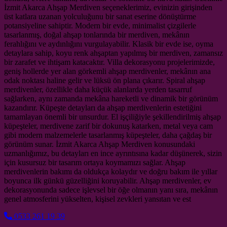
İzmit Akarca Ahşap Merdiven seçeneklerimiz, evinizin girişinden
üst katlara uzanan yolculuğunu bir sanat eserine dönüştürme
potansiyeline sahiptir. Modern bir evde, minimalist çizgilerle
tasarlanmış, doğal ahşap tonlarında bir merdiven, mekânın
ferahlığını ve aydınlığını vurgulayabilir. Klasik bir evde ise, oyma
detaylara sahip, koyu renk ahşaptan yapılmış bir merdiven, zamansız
bir zarafet ve ihtişam katacaktır. Villa dekorasyonu projelerimizde,
geniş hollerde yer alan görkemli ahşap merdivenler, mekânın ana
odak noktası haline gelir ve lüksü ön plana çıkarır. Spiral ahşap
merdivenler, özellikle daha küçük alanlarda yerden tasarruf
sağlarken, aynı zamanda mekâna hareketli ve dinamik bir görünüm
kazandırır. Küpeşte detayları da ahşap merdivenlerin estetiğini
tamamlayan önemli bir unsurdur. El işçiliğiyle şekillendirilmiş ahşap
küpeşteler, merdivene zarif bir dokunuş katarken, metal veya cam
gibi modern malzemelerle tasarlanmış küpeşteler, daha çağdaş bir
görünüm sunar. İzmit Akarca Ahşap Merdiven konusundaki
uzmanlığımız, bu detayları en ince ayrıntısına kadar düşünerek, sizin
için kusursuz bir tasarım ortaya koymamızı sağlar. Ahşap
merdivenlerin bakımı da oldukça kolaydır ve doğru bakım ile yıllar
boyunca ilk günkü güzelliğini koruyabilir. Ahşap merdivenler, ev
dekorasyonunda sadece işlevsel bir öğe olmanın yanı sıra, mekânın
genel atmosferini yükselten, kişisel zevkleri yansıtan ve est
0533 261 19 39