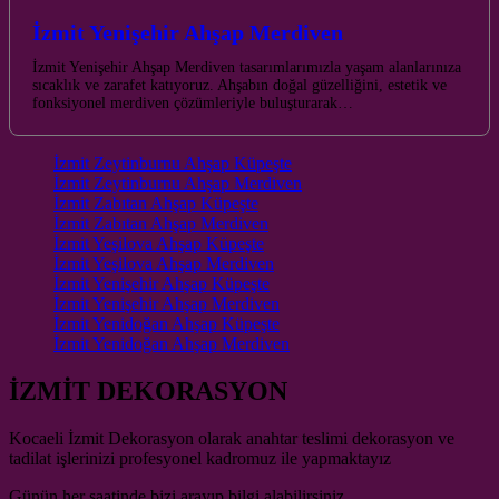
İzmit Yenişehir Ahşap Merdiven
İzmit Yenişehir Ahşap Merdiven tasarımlarımızla yaşam alanlarınıza
sıcaklık ve zarafet katıyoruz. Ahşabın doğal güzelliğini, estetik ve
fonksiyonel merdiven çözümleriyle buluşturarak…
İzmit Zeytinburnu Ahşap Küpeşte
İzmit Zeytinburnu Ahşap Merdiven
İzmit Zabıtan Ahşap Küpeşte
İzmit Zabıtan Ahşap Merdiven
İzmit Yeşilova Ahşap Küpeşte
İzmit Yeşilova Ahşap Merdiven
İzmit Yenişehir Ahşap Küpeşte
İzmit Yenişehir Ahşap Merdiven
İzmit Yenidoğan Ahşap Küpeşte
İzmit Yenidoğan Ahşap Merdiven
İZMİT DEKORASYON
Kocaeli İzmit Dekorasyon olarak anahtar teslimi dekorasyon ve
tadilat işlerinizi profesyonel kadromuz ile yapmaktayız
Günün her saatinde bizi arayıp bilgi alabilirsiniz