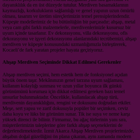
dayanıklılık da en üst düzeyde tutulur. Merdiven basamaklarının
kaymazlığı, korkulukların sağlamlığı ve genel yapının uzun ömürlü
olması, tasarım ve üretim süreçlerimizin temel prensiplerindendir.
Küpeşte modellerimiz de bu bütünlüğün bir parçasıdır; ahşap, metal
veya cam gibi farklı malzemelerle, merdivenlerinizle kusursuz bir
uyum içinde tasarlanır. Ev dekorasyonu, villa dekorasyonu, ofis
dekorasyonu ve işyeri dekorasyonu alanlarındaki tecrübemizi, ahşap
merdiven ve küpeşte konusundaki uzmanlığımızla birleştirerek,
Kocaeli’de fark yaratan projeler hayata geçiriyoruz.
Ahşap Merdiven Seçiminde Dikkat Edilmesi Gerekenler
Ahşap merdiven seçimi, hem estetik hem de fonksiyonel açıdan
büyük önem taşır. Mekânınızın genel tarzına uyum sağlaması,
kullanım kolaylığı sunması ve uzun yıllar boyunca ilk günkü
görünümünü koruması için dikkat edilmesi gereken bazı temel
unsurlar bulunmaktadır. Öncelikle, kullanılacak ahşap türü,
merdivenin dayanıklılığını, rengini ve dokusunu doğrudan etkiler.
Meşe, sert yapısı ve zarif dokusuyla popüler bir seçimken, ceviz
daha koyu ve lüks bir görünüm sunar. Tik ise suya ve neme karşı
yüksek direnci ile bilinir. Firmamız, bu ağaç türlerinin yanı sıra,
müşterilerimizin taleplerine göre farklı ahşap seçeneklerini de
değerlendirmektedir. İzmit Akarca Ahşap Merdiven projelerimizde,
ahşabın doğal güzelliğini ön plana çıkaran, aynı zamanda modern