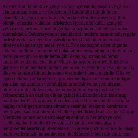
Kocaeli’nin dinamik ve gelişen yapısı içerisinde, yaşam ve çalışma
alanlarımızın estetik ve fonksiyonel bütünlüğü büyük önem
taşımaktadır. Firmamız, Kocaeli merkezli bir dekorasyon şirketi
olarak, evlerden villalara, ofislerden işyerlerine kadar geniş bir
yelpazede, mekanlarınıza değer katan özgün ve kaliteli çözümler
sunmaktadır. Dekorasyonun inceliklerini, modern tasarım anlayışıyla
birleştirerek, siz değerli müşterilerimizin beklentilerini en üst
düzeyde karşılamayı hedefliyoruz. Ev dekorasyonu denildiğinde
akla gelen ilk unsurlardan biri olan atmosfer yaratma, renk uyumları,
mobilya seçimi ve aydınlatma gibi detaylar, uzman ekibimiz
tarafından titizlikle ele alınır. Villa dekorasyonu projelerimizde ise,
geniş ve ferah alanların potansiyelini en iyi şekilde ortaya çıkaracak,
lüks ve konforu bir arada sunan tasarımlar hayata geçirilir. Ofis ve
işyeri dekorasyonlarında ise, profesyonelliği ve markanın kimliğini
yansıtan, çalışanların verimliliğini artıracak ve müşteri algısını
olumlu yönde etkileyecek çözümler üretilir. Bu geniş hizmet
yelpazemizin en özel ve dikkat çekici alanlarından biri ise ahşap
merdivenlerdir. Ahşap merdivenler, sadece bir mekânı bir üst kata
bağlayan bir geçiş unsuru olmanın ötesinde, mekanın karakterini
belirleyen, sanatsal birer obje haline gelebilirler. İzmit Akarca Ahşap
Merdiven konusunda uzmanlaşmış ekibimiz, her projeye özel,
estetik açıdan büyüleyici ve yapısal olarak kusursuz ahşap
merdivenler tasarlayıp üretmektedir. Küpeşte çözümlerimiz de ahşap
merdivenlerimizin tamamlayıcısı niteliğindedir; hem güvenlik hem