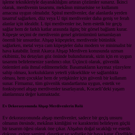
işleme teknikleriyle dayanıklılığını artıran çözümler sunarız. İkinci
olarak, merdivenin tasarımı, mekânın mimarisine ve kullanım
amacına uygun olmalıdır. Spiral merdivenler, dar alanlarda yerden
tasarruf sağlarken, düz veya U tipi merdivenler daha geniş ve ferah
alanlar için idealdir. L tipi merdivenler ise, hem estetik bir geçiş
sağlar hem de farklı katlar arasında ilginç bir görsel bağlantı kurar.
Küpeşte seçimi de merdivenin genel görünümünü tamamlayan
önemli bir unsurdur. Ahşap küpeşteler, merdivenle bütünlük
sağlarken, metal veya cam küpeşteler daha modern ve minimalist bir
hava katabilir. İzmit Akarca Ahşap Merdiven konusunda uzman
ekibimiz, bu detayları göz önünde bulundurarak, sizin için en uygun
tasarımı belirlemenize yardımcı olur. Üçüncü olarak, güvenlik
önlemleri asla ihmal edilmemelidir. Basamakların kaymaz yüzeylere
sahip olması, korkulukların yeterli yükseklikte ve sağlamlıkta
olması, hem çocuklar hem de yetişkinler için güvenli bir kullanım
sunar. Firmamız, tüm güvenlik standartlarına uygun, estetik ve
fonksiyonel ahşap merdivenler tasarlayarak, Kocaeli’deki yaşam
alanlarınıza değer katmaktadır.
Ev Dekorasyonunda Ahşap Merdivenlerin Rolü
Ev dekorasyonunda ahşap merdivenler, sadece bir geçiş unsuru
olmanın ötesinde, mekânın kimliğini ve karakterini belirleyen güçlü
bir tasarım öğesi olarak öne çıkar. Ahşabın doğal sıcaklığı ve estetik
dokusu, evlere samimi, davetkar ve sofistike bir hava katar. Özellikle