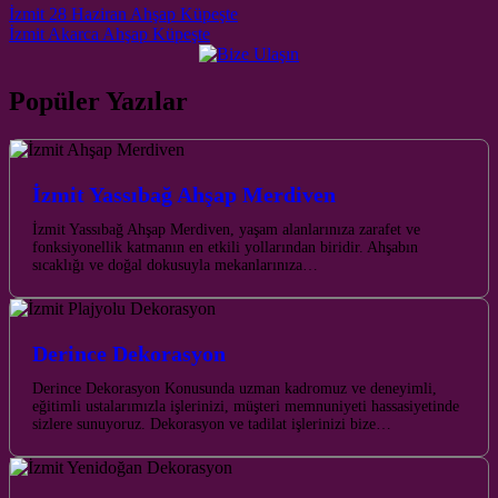
Post navigation
İzmit 28 Haziran Ahşap Küpeşte
İzmit Akarca Ahşap Küpeşte
Popüler Yazılar
İzmit Yassıbağ Ahşap Merdiven
İzmit Yassıbağ Ahşap Merdiven, yaşam alanlarınıza zarafet ve
fonksiyonellik katmanın en etkili yollarından biridir. Ahşabın
sıcaklığı ve doğal dokusuyla mekanlarınıza…
Derince Dekorasyon
Derince Dekorasyon Konusunda uzman kadromuz ve deneyimli,
eğitimli ustalarımızla işlerinizi, müşteri memnuniyeti hassasiyetinde
sizlere sunuyoruz. Dekorasyon ve tadilat işlerinizi bize…