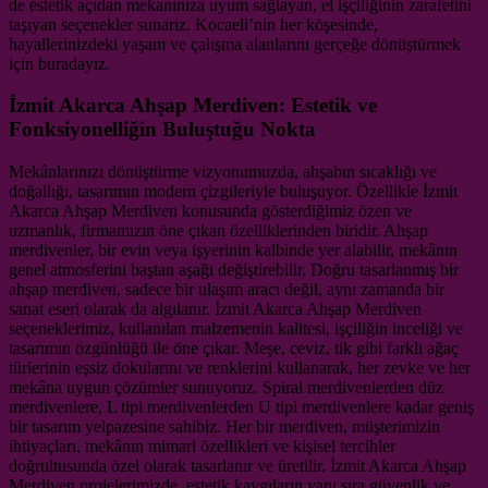
de estetik açıdan mekanınıza uyum sağlayan, el işçiliğinin zarafetini
taşıyan seçenekler sunarız. Kocaeli’nin her köşesinde,
hayallerinizdeki yaşam ve çalışma alanlarını gerçeğe dönüştürmek
için buradayız.
İzmit Akarca Ahşap Merdiven: Estetik ve
Fonksiyonelliğin Buluştuğu Nokta
Mekânlarınızı dönüştürme vizyonumuzda, ahşabın sıcaklığı ve
doğallığı, tasarımın modern çizgileriyle buluşuyor. Özellikle İzmit
Akarca Ahşap Merdiven konusunda gösterdiğimiz özen ve
uzmanlık, firmamızın öne çıkan özelliklerinden biridir. Ahşap
merdivenler, bir evin veya işyerinin kalbinde yer alabilir, mekânın
genel atmosferini baştan aşağı değiştirebilir. Doğru tasarlanmış bir
ahşap merdiven, sadece bir ulaşım aracı değil, aynı zamanda bir
sanat eseri olarak da algılanır. İzmit Akarca Ahşap Merdiven
seçeneklerimiz, kullanılan malzemenin kalitesi, işçiliğin inceliği ve
tasarımın özgünlüğü ile öne çıkar. Meşe, ceviz, tik gibi farklı ağaç
türlerinin eşsiz dokularını ve renklerini kullanarak, her zevke ve her
mekâna uygun çözümler sunuyoruz. Spiral merdivenlerden düz
merdivenlere, L tipi merdivenlerden U tipi merdivenlere kadar geniş
bir tasarım yelpazesine sahibiz. Her bir merdiven, müşterimizin
ihtiyaçları, mekânın mimari özellikleri ve kişisel tercihler
doğrultusunda özel olarak tasarlanır ve üretilir. İzmit Akarca Ahşap
Merdiven projelerimizde, estetik kaygıların yanı sıra güvenlik ve