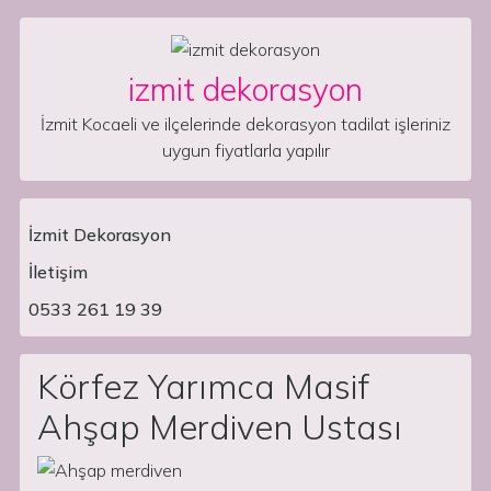
Skip to content
izmit dekorasyon
İzmit Kocaeli ve ilçelerinde dekorasyon tadilat işleriniz
uygun fiyatlarla yapılır
İzmit Dekorasyon
İletişim
Main Navigation
0533 261 19 39
Körfez Yarımca Masif
Ahşap Merdiven Ustası