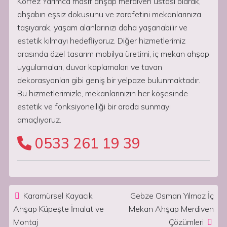
Körfez Yarımca masif ahşap merdiven ustası olarak,
ahşabın eşsiz dokusunu ve zarafetini mekanlarınıza
taşıyarak, yaşam alanlarınızı daha yaşanabilir ve
estetik kılmayı hedefliyoruz. Diğer hizmetlerimiz
arasında özel tasarım mobilya üretimi, iç mekan ahşap
uygulamaları, duvar kaplamaları ve tavan
dekorasyonları gibi geniş bir yelpaze bulunmaktadır.
Bu hizmetlerimizle, mekanlarınızın her köşesinde
estetik ve fonksiyonelliği bir arada sunmayı
amaçlıyoruz.
0533 261 19 39
Post navigation
Karamürsel Kayacık
Gebze Osman Yılmaz İç
Ahşap Küpeşte İmalat ve
Mekan Ahşap Merdiven
Montaj
Çözümleri