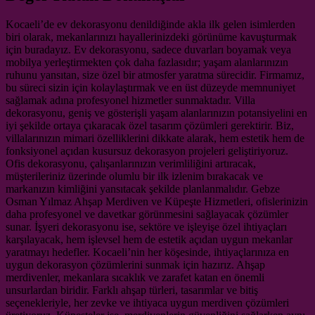
Kocaeli’de ev dekorasyonu denildiğinde akla ilk gelen isimlerden
biri olarak, mekanlarınızı hayallerinizdeki görünüme kavuşturmak
için buradayız. Ev dekorasyonu, sadece duvarları boyamak veya
mobilya yerleştirmekten çok daha fazlasıdır; yaşam alanlarınızın
ruhunu yansıtan, size özel bir atmosfer yaratma sürecidir. Firmamız,
bu süreci sizin için kolaylaştırmak ve en üst düzeyde memnuniyet
sağlamak adına profesyonel hizmetler sunmaktadır. Villa
dekorasyonu, geniş ve gösterişli yaşam alanlarınızın potansiyelini en
iyi şekilde ortaya çıkaracak özel tasarım çözümleri gerektirir. Biz,
villalarınızın mimari özelliklerini dikkate alarak, hem estetik hem de
fonksiyonel açıdan kusursuz dekorasyon projeleri geliştiriyoruz.
Ofis dekorasyonu, çalışanlarınızın verimliliğini artıracak,
müşterileriniz üzerinde olumlu bir ilk izlenim bırakacak ve
markanızın kimliğini yansıtacak şekilde planlanmalıdır. Gebze
Osman Yılmaz Ahşap Merdiven ve Küpeşte Hizmetleri, ofislerinizin
daha profesyonel ve davetkar görünmesini sağlayacak çözümler
sunar. İşyeri dekorasyonu ise, sektöre ve işleyişe özel ihtiyaçları
karşılayacak, hem işlevsel hem de estetik açıdan uygun mekanlar
yaratmayı hedefler. Kocaeli’nin her köşesinde, ihtiyaçlarınıza en
uygun dekorasyon çözümlerini sunmak için hazırız. Ahşap
merdivenler, mekanlara sıcaklık ve zarafet katan en önemli
unsurlardan biridir. Farklı ahşap türleri, tasarımlar ve bitiş
seçenekleriyle, her zevke ve ihtiyaca uygun merdiven çözümleri