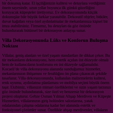
bir dokunuş katar. El işçiliğimizin kalitesi ve detaylara verdiğimiz
önem sayesinde, uzun yıllar boyunca ilk günkü güzelliğini
koruyacak küpeşteler üretiyoruz. Ev dekorasyonunda küçük
dokunuşlar bile büyük farklar yaratabilir. Dekoratif objeler, bitkiler,
duvar kağıtları veya özel aydınlatmalar ile mekanlarınıza kişisel bir
imza atabilirsiniz. Firmamız, bu detayları da göz önünde
bulundurarak bütünsel bir dekorasyon anlayışı sunar.
Villa Dekorasyonunda Lüks ve Konforun Buluşma
Noktası
Villalar, geniş alanları ve özel yaşam standartları ile dikkat çeker. Bu
tür mekanların dekorasyonu, hem estetik açıdan üst düzeyde olmalı
hem de kullanıcıların konforunu en üst düzeyde sağlamalıdır.
Kocaeli’de villa dekorasyonu alanında sunduğumuz hizmetler,
mekanlarınızın ihtişamını ve ferahlığını ön plana çıkaracak şekilde
tasarlanır. Villa dekorasyonunda, kullanılan malzemelerin kalitesi,
renk uyumu, aydınlatma planlaması ve mobilya seçimi büyük önem
taşır. Ekibimiz, villanızın mimari özelliklerini ve sizin yaşam tarzınızı
göz önünde bulundurarak, size özel ve benzersiz bir dekorasyon
projesi oluşturur. Gebze Osman Yılmaz Ahşap Merdiven ve Küpeşte
Hizmetleri, villalarınızın giriş holünden salonlarına, yatak
odalarından çalışma odalarına kadar her alanında estetik ve
fonksiyonel çözümler sunar. Özellikle ahşap merdivenler, villaların