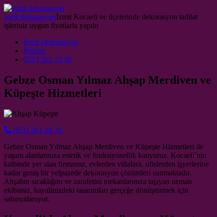
Skip to content
izmit dekorasyon
İzmit Kocaeli ve ilçelerinde dekorasyon tadilat
işleriniz uygun fiyatlarla yapılır
Main Navigation
İzmit Dekorasyon
İletişim
0533 261 19 39
Gebze Osman Yılmaz Ahşap Merdiven ve
Küpeşte Hizmetleri
0533 261 19 39
Gebze Osman Yılmaz Ahşap Merdiven ve Küpeşte Hizmetleri ile
yaşam alanlarınıza estetik ve fonksiyonellik katıyoruz. Kocaeli’nin
kalbinde yer alan firmamız, evlerden villalara, ofislerden işyerlerine
kadar geniş bir yelpazede dekorasyon çözümleri sunmaktadır.
Ahşabın sıcaklığını ve zarafetini mekanlarınıza taşıyan uzman
ekibimiz, hayalinizdeki tasarımları gerçeğe dönüştürmek için
sabırsızlanıyor.