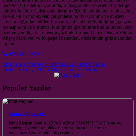
hedefler. Ofis dekorasyonunda, fonksiyonellik ve estetik bir denge
içinde olmalıdır. Çalışma alanlarının düzeni, aydınlatma, renk seçimi
ve kullanılan mobilyalar, çalışanların motivasyonunu ve müşteri
algısını doğrudan etkiler. Firmamız, ofisinizin büyüklüğünü, çalışma
prensiplerini ve kurumsal kimliğinizi göz önünde bulundurarak, size
özel ve yenilikçi dekorasyon çözümleri sunar. Gebze Osman Yılmaz
Ahşap Merdiven ve Küpeşte Hizmetleri, ofislerinizin giriş alanından
toplantı
0533 261 19 39
Post navigation
İzmit Turgut Merdiven Korkuluğu ve Küpeşte Yapımı
Derince Sırrıpaşa Ahşap Küpeşte İmalat ve Montaj
Popüler Yazılar
İzmit Alçıpan
İzmit Alçıpan İzmit ALÇIPAN ASMA TAVAN USTASI İzmit’te,
evinize, iş yerlerinize, dükkanlarınıza, inşaat alanlarınıza,
inşaatınıza, hastane, okul, dış cephe, teras…