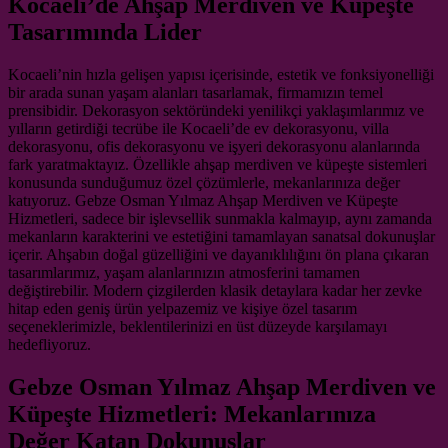
Kocaeli’de Ahşap Merdiven ve Küpeşte
Tasarımında Lider
Kocaeli’nin hızla gelişen yapısı içerisinde, estetik ve fonksiyonelliği
bir arada sunan yaşam alanları tasarlamak, firmamızın temel
prensibidir. Dekorasyon sektöründeki yenilikçi yaklaşımlarımız ve
yılların getirdiği tecrübe ile Kocaeli’de ev dekorasyonu, villa
dekorasyonu, ofis dekorasyonu ve işyeri dekorasyonu alanlarında
fark yaratmaktayız. Özellikle ahşap merdiven ve küpeşte sistemleri
konusunda sunduğumuz özel çözümlerle, mekanlarınıza değer
katıyoruz. Gebze Osman Yılmaz Ahşap Merdiven ve Küpeşte
Hizmetleri, sadece bir işlevsellik sunmakla kalmayıp, aynı zamanda
mekanların karakterini ve estetiğini tamamlayan sanatsal dokunuşlar
içerir. Ahşabın doğal güzelliğini ve dayanıklılığını ön plana çıkaran
tasarımlarımız, yaşam alanlarınızın atmosferini tamamen
değiştirebilir. Modern çizgilerden klasik detaylara kadar her zevke
hitap eden geniş ürün yelpazemiz ve kişiye özel tasarım
seçeneklerimizle, beklentilerinizi en üst düzeyde karşılamayı
hedefliyoruz.
Gebze Osman Yılmaz Ahşap Merdiven ve
Küpeşte Hizmetleri: Mekanlarınıza
Değer Katan Dokunuşlar