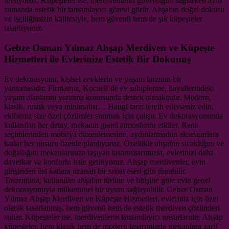
üretiyoruz. Küpeşteler ise, merdivenlerin güvenliğini sağlarken aynı
zamanda estetik bir tamamlayıcı görevi görür. Ahşabın doğal dokusu
ve işçiliğimizin kalitesiyle, hem güvenli hem de şık küpeşteler
tasarlıyoruz.
Gebze Osman Yılmaz Ahşap Merdiven ve Küpeşte
Hizmetleri ile Evlerinize Estetik Bir Dokunuş
Ev dekorasyonu, kişisel zevklerin ve yaşam tarzının bir
yansımasıdır. Firmamız, Kocaeli’de ev sahiplerine, hayallerindeki
yaşam alanlarını yaratma konusunda destek olmaktadır. Modern,
klasik, rustik veya minimalist… Hangi tarzı tercih ederseniz edin,
ekibimiz size özel çözümler sunmak için çalışır. Ev dekorasyonunda
kullanılan her detay, mekanın genel atmosferini etkiler. Renk
seçimlerinden mobilya düzenlemesine, aydınlatmadan aksesuarlara
kadar her unsuru özenle planlıyoruz. Özellikle ahşabın sıcaklığını ve
doğallığını mekanlarınıza taşıyan tasarımlarımızla, evlerinizi daha
davetkar ve konforlu hale getiriyoruz. Ahşap merdivenler, evin
girişinden üst katlara uzanan bir sanat eseri gibi durabilir.
Tasarımına, kullanılan ahşabın türüne ve bitişine göre evin genel
dekorasyonuyla mükemmel bir uyum sağlayabilir. Gebze Osman
Yılmaz Ahşap Merdiven ve Küpeşte Hizmetleri, evleriniz için özel
olarak tasarlanmış, hem güvenli hem de estetik merdiven çözümleri
sunar. Küpeşteler ise, merdivenlerin tamamlayıcı unsurlarıdır. Ahşap
küpeşteler, hem klasik hem de modern tasarımlarla mekanlara zarif