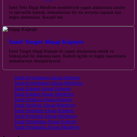
İzmit Yeni Ahşap Merdiven modelleriyle yaşam alanlarınıza zarafet
ve işlevsellik katmak, mekanlarınızı bir üst seviyeye taşımak için
doğru adrestesiniz. Kocaeli’nin…
İzmit Turgut Ahşap Küpeşte
İzmit Turgut Ahşap Küpeşte ile yaşam alanlarınıza estetik ve
fonksiyonel bir dokunuş katın. Kaliteli işçilik ve özgün tasarımlarla
mekanlarınızı dönüştürüyoruz.…
İzmit Zeytinburnu Ahşap Küpeşte
İzmit Zeytinburnu Ahşap Merdiven
İzmit Zabıtan Ahşap Küpeşte
İzmit Zabıtan Ahşap Merdiven
İzmit Yeşilova Ahşap Küpeşte
İzmit Yeşilova Ahşap Merdiven
İzmit Yenişehir Ahşap Küpeşte
İzmit Yenişehir Ahşap Merdiven
İzmit Yenidoğan Ahşap Küpeşte
İzmit Yenidoğan Ahşap Merdiven