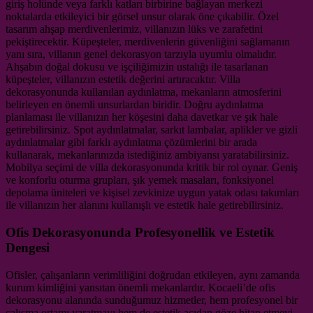
giriş holünde veya farklı katları birbirine bağlayan merkezi
noktalarda etkileyici bir görsel unsur olarak öne çıkabilir. Özel
tasarım ahşap merdivenlerimiz, villanızın lüks ve zarafetini
pekiştirecektir. Küpeşteler, merdivenlerin güvenliğini sağlamanın
yanı sıra, villanın genel dekorasyon tarzıyla uyumlu olmalıdır.
Ahşabın doğal dokusu ve işçiliğimizin ustalığı ile tasarlanan
küpeşteler, villanızın estetik değerini artıracaktır. Villa
dekorasyonunda kullanılan aydınlatma, mekanların atmosferini
belirleyen en önemli unsurlardan biridir. Doğru aydınlatma
planlaması ile villanızın her köşesini daha davetkar ve şık hale
getirebilirsiniz. Spot aydınlatmalar, sarkıt lambalar, aplikler ve gizli
aydınlatmalar gibi farklı aydınlatma çözümlerini bir arada
kullanarak, mekanlarınızda istediğiniz ambiyansı yaratabilirsiniz.
Mobilya seçimi de villa dekorasyonunda kritik bir rol oynar. Geniş
ve konforlu oturma grupları, şık yemek masaları, fonksiyonel
depolama üniteleri ve kişisel zevkinize uygun yatak odası takımları
ile villanızın her alanını kullanışlı ve estetik hale getirebilirsiniz.
Ofis Dekorasyonunda Profesyonellik ve Estetik
Dengesi
Ofisler, çalışanların verimliliğini doğrudan etkileyen, aynı zamanda
kurum kimliğini yansıtan önemli mekanlardır. Kocaeli’de ofis
dekorasyonu alanında sunduğumuz hizmetler, hem profesyonel bir
çalışma ortamı yaratmayı hem de estetik açıdan göze hitap etmeyi