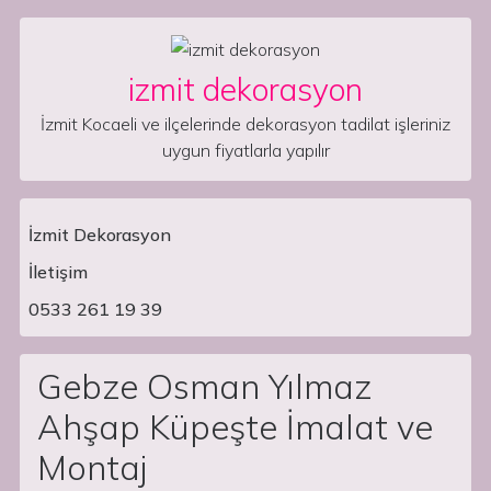
Skip to content
izmit dekorasyon
İzmit Kocaeli ve ilçelerinde dekorasyon tadilat işleriniz
uygun fiyatlarla yapılır
İzmit Dekorasyon
İletişim
Main Navigation
0533 261 19 39
Gebze Osman Yılmaz
Ahşap Küpeşte İmalat ve
Montaj