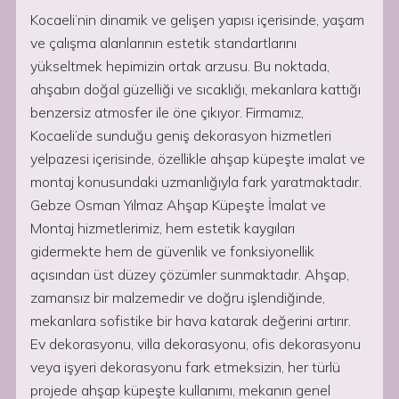
Kocaeli’nin dinamik ve gelişen yapısı içerisinde, yaşam
ve çalışma alanlarının estetik standartlarını
yükseltmek hepimizin ortak arzusu. Bu noktada,
ahşabın doğal güzelliği ve sıcaklığı, mekanlara kattığı
benzersiz atmosfer ile öne çıkıyor. Firmamız,
Kocaeli’de sunduğu geniş dekorasyon hizmetleri
yelpazesi içerisinde, özellikle ahşap küpeşte imalat ve
montaj konusundaki uzmanlığıyla fark yaratmaktadır.
Gebze Osman Yılmaz Ahşap Küpeşte İmalat ve
Montaj hizmetlerimiz, hem estetik kaygıları
gidermekte hem de güvenlik ve fonksiyonellik
açısından üst düzey çözümler sunmaktadır. Ahşap,
zamansız bir malzemedir ve doğru işlendiğinde,
mekanlara sofistike bir hava katarak değerini artırır.
Ev dekorasyonu, villa dekorasyonu, ofis dekorasyonu
veya işyeri dekorasyonu fark etmeksizin, her türlü
projede ahşap küpeşte kullanımı, mekanın genel