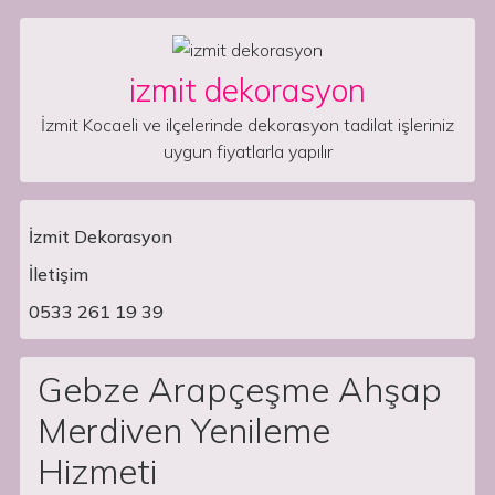
Skip to content
izmit dekorasyon
İzmit Kocaeli ve ilçelerinde dekorasyon tadilat işleriniz
uygun fiyatlarla yapılır
İzmit Dekorasyon
İletişim
Main Navigation
0533 261 19 39
Gebze Arapçeşme Ahşap
Merdiven Yenileme
Hizmeti