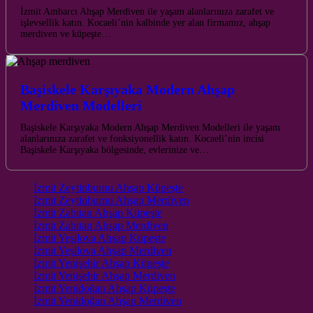
İzmit Ambarcı Ahşap Merdiven ile yaşam alanlarınıza zarafet ve
işlevsellik katın. Kocaeli’nin kalbinde yer alan firmamız, ahşap
merdiven ve küpeşte…
Başiskele Karşıyaka Modern Ahşap
Merdiven Modelleri
Başiskele Karşıyaka Modern Ahşap Merdiven Modelleri ile yaşam
alanlarınıza zarafet ve fonksiyonellik katın. Kocaeli’nin incisi
Başiskele Karşıyaka bölgesinde, evlerinize ve…
İzmit Zeytinburnu Ahşap Küpeşte
İzmit Zeytinburnu Ahşap Merdiven
İzmit Zabıtan Ahşap Küpeşte
İzmit Zabıtan Ahşap Merdiven
İzmit Yeşilova Ahşap Küpeşte
İzmit Yeşilova Ahşap Merdiven
İzmit Yenişehir Ahşap Küpeşte
İzmit Yenişehir Ahşap Merdiven
İzmit Yenidoğan Ahşap Küpeşte
İzmit Yenidoğan Ahşap Merdiven