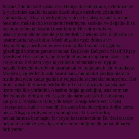
Kocaeli’nin incisi Başiskele ve Bahçecik semtlerinde, evlerinize ve
iş yerlerinize zarafet katacak masif ahşap merdiven çözümleri
sunmaktayız. Ahşap merdivenler, sadece bir ulaşım aracı olmanın
ötesinde, mekanların karakterini belirleyen, sıcaklık ve doğallık hissi
uyandıran önemli tasarım unsurlarıdır. Her bir merdiven,
ustalarımızın elinde özenle şekillendirilir, mekana özel ölçülerde ve
tasarımlarda hayat bulur. Masif ahşabın eşsiz dokusu ve
dayanıklılığı, merdivenlerinize uzun yıllar boyunca ilk günkü
güzelliğini koruma garantisi sunar. Başiskele Bahçecik Masif Ahşap
Merdiven Ustası olarak, bu büyülü dünyanın kapılarını sizler için
aralıyoruz. Evinizin veya iş yerinizin mimarisine en uygun,
hayallerinizdeki merdiveni tasarlamak ve uygulamak için buradayız.
Modern çizgilerden klasik tasarımlara, minimalist yaklaşımlardan
rustik detaylara kadar geniş bir yelpazede seçenekler sunuyoruz. Her
proje, müşterilerimizin beklentilerini en üst düzeyde karşılamak
üzere titizlikle yürütülür. Ahşabın doğal güzelliğini, ustalarımızın
deneyimiyle birleştirerek, yaşam alanlarınıza eşsiz bir dokunuş
katıyoruz. Başiskele Bahçecik Masif Ahşap Merdiven Ustası
arayışınızda, kalite ve estetiği bir arada bulabileceğiniz doğru adres
biziz. Ahşap merdivenlerin sunduğu sıcaklık ve konfor,
mekanlarınıza bambaşka bir boyut kazandıracaktır. Bu özel tasarım
unsurları, evinize veya iş yerinize adım attığınız ilk andan itibaren
fark yaratır.