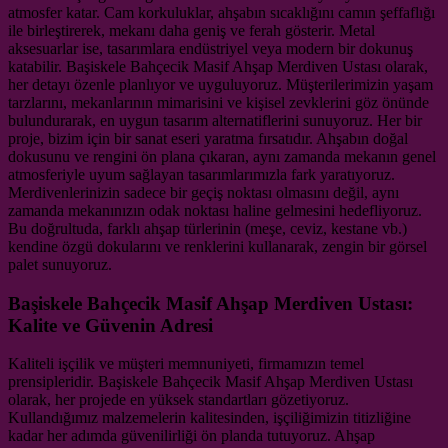
atmosfer katar. Cam korkuluklar, ahşabın sıcaklığını camın şeffaflığı
ile birleştirerek, mekanı daha geniş ve ferah gösterir. Metal
aksesuarlar ise, tasarımlara endüstriyel veya modern bir dokunuş
katabilir. Başiskele Bahçecik Masif Ahşap Merdiven Ustası olarak,
her detayı özenle planlıyor ve uyguluyoruz. Müşterilerimizin yaşam
tarzlarını, mekanlarının mimarisini ve kişisel zevklerini göz önünde
bulundurarak, en uygun tasarım alternatiflerini sunuyoruz. Her bir
proje, bizim için bir sanat eseri yaratma fırsatıdır. Ahşabın doğal
dokusunu ve rengini ön plana çıkaran, aynı zamanda mekanın genel
atmosferiyle uyum sağlayan tasarımlarımızla fark yaratıyoruz.
Merdivenlerinizin sadece bir geçiş noktası olmasını değil, aynı
zamanda mekanınızın odak noktası haline gelmesini hedefliyoruz.
Bu doğrultuda, farklı ahşap türlerinin (meşe, ceviz, kestane vb.)
kendine özgü dokularını ve renklerini kullanarak, zengin bir görsel
palet sunuyoruz.
Başiskele Bahçecik Masif Ahşap Merdiven Ustası:
Kalite ve Güvenin Adresi
Kaliteli işçilik ve müşteri memnuniyeti, firmamızın temel
prensipleridir. Başiskele Bahçecik Masif Ahşap Merdiven Ustası
olarak, her projede en yüksek standartları gözetiyoruz.
Kullandığımız malzemelerin kalitesinden, işçiliğimizin titizliğine
kadar her adımda güvenilirliği ön planda tutuyoruz. Ahşap