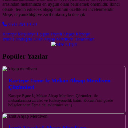
arasından mekanınıza en uygun olanı belirlemek önemlidir. İkinci
olarak, tercih edilecek ahşap türünün özellikleri incelenmelidir.
Meşe, dayanıklılığı ve zarif dokusuyla öne çık
0533 261 19 39
Post navigation
Kartepe Maşukiye Uygun Fiyatlı Ahşap Küpeşte
İzmit Gündoğdu Lüks Ahşap Merdiven Tasarımları
Popüler Yazılar
Kartepe Eşme İç Mekan Ahşap Merdiven
Çözümleri
Kartepe Eşme İç Mekan Ahşap Merdiven Çözümleri ile
mekanlarınıza zarafet ve fonksiyonellik katın. Kocaeli’nin gözde
bölgelerinden Eşme’de, evlerinize ve iş…
İzmit Yassıbağ Ahşap Merdiven