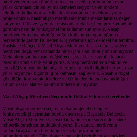
merdivenlerin uzun ömürlü olması ve estetik görünümünü uzun
yıllar koruması için en iyi malzemeleri seçiyor ve en modern
teknikleri kullanıyoruz. Villa dekorasyonu ve ev dekorasyonu
projelerinizde, masif ahşap merdivenlerimizle mekanlarınıza değer
katıyoruz. Ofis ve işyeri dekorasyonlarında ise, hem profesyonel bir
görünüm hem de fonksiyonel bir kullanım sunuyoruz. Ahşap
merdivenlerin dayanıklılığı, yoğun kullanıma uygunluğunu da
beraberinde getirir. Bu nedenle, iş yerleriniz için de ideal bir tercihtir.
Başiskele Bahçecik Masif Ahşap Merdiven Ustası olarak, sadece
merdiven değil, aynı zamanda bir yaşam alanı dönüşümü sunuyoruz.
Mekanlarınızın havasını değiştirecek, sıcaklık ve zarafet katacak
tasarımlarımızla fark yaratıyoruz. Ahşap merdivenlerin bakımı ve
temizliği konusunda da müşterilerimize gerekli bilgileri veriyor, uzun
yıllar boyunca ilk günkü gibi kalmasını sağlıyoruz. Ahşabın doğal
güzelliğini koruyarak, lekelere ve çizilmelere karşı dayanıklılığını
artıran özel cilalar ve bakım ürünleri kullanıyoruz.
Masif Ahşap Merdiven Seçiminde Dikkat Edilmesi Gerekenler
Masif ahşap merdiven seçimi, mekanın genel estetiği ve
fonksiyonelliği açısından büyük önem taşır. Başiskele Bahçecik
Masif Ahşap Merdiven Ustası olarak, bu seçim sürecinde sizlere
rehberlik etmekten mutluluk duyarız. İlk olarak, merdivenin
kullanılacağı alanın büyüklüğü ve şekli göz önünde
bulundurulmalıdır. Düz, döner veya spiral merdiven seçenekleri