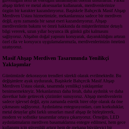
güvenliğini hem de estetiğini tamamlayan önemli unsurlardır. Farklı
ahşap türleri ve metal aksesuarlar kullanarak, merdivenlerinize
özgün bir karakter kazandırıyoruz. Başiskele Bahçecik Masif Ahşap
Merdiven Ustası hizmetimizle, mekanlarınıza sadece bir merdiven
değil, aynı zamanda bir sanat eseri kazandırıyoruz. Ahşap
merdivenlerin bakımı ve ömrü hakkında da müşterilerimize detaylı
bilgi vererek, uzun yıllar boyunca ilk günkü gibi kalmasını
sağlıyoruz. Ahşabın doğal yapısını koruyarak, dayanıklılığını artıran
özel cila ve koruyucu uygulamalarımızla, merdivenlerinizin ömrünü
uzatıyoruz.
Masif Ahşap Merdiven Tasarımında Yenilikçi
Yaklaşımlar
Günümüzde dekorasyon trendleri sürekli olarak evrilmektedir. Bu
değişimlere ayak uydurarak, Başiskele Bahçecik Masif Ahşap
Merdiven Ustası olarak, tasarımda yenilikçi yaklaşımlar
benimsemekteyiz. Mekanlarınızı daha ferah, daha aydınlık ve daha
davetkar hale getirecek çözümler sunuyoruz. Ahşap merdivenlerin
sadece işlevsel değil, aynı zamanda estetik birer obje olarak da öne
çıkmasını sağlıyoruz. Aydınlatma entegrasyonları, cam korkuluklar,
metal detaylar gibi farklı unsurları masif ahşap ile birleştirerek,
modern ve sofistike tasarımlar ortaya çıkarıyoruz. Örneğin, LED
aydınlatmaların merdiven basamaklarına entegre edilmesi, hem gece
kullanımı için güvenliği artırır hem de mekana büyüleyici bir