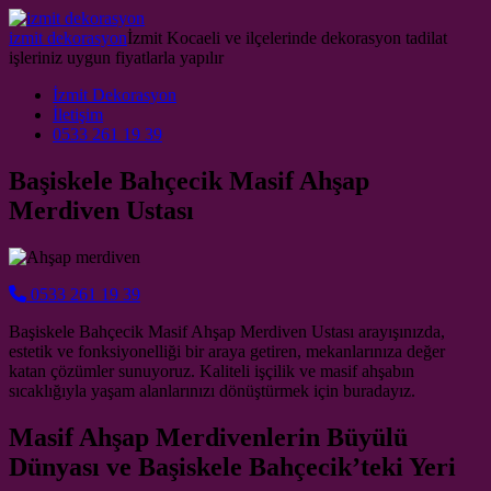
Skip to content
izmit dekorasyon
İzmit Kocaeli ve ilçelerinde dekorasyon tadilat
işleriniz uygun fiyatlarla yapılır
Main Navigation
İzmit Dekorasyon
İletişim
0533 261 19 39
Başiskele Bahçecik Masif Ahşap
Merdiven Ustası
0533 261 19 39
Başiskele Bahçecik Masif Ahşap Merdiven Ustası arayışınızda,
estetik ve fonksiyonelliği bir araya getiren, mekanlarınıza değer
katan çözümler sunuyoruz. Kaliteli işçilik ve masif ahşabın
sıcaklığıyla yaşam alanlarınızı dönüştürmek için buradayız.
Masif Ahşap Merdivenlerin Büyülü
Dünyası ve Başiskele Bahçecik’teki Yeri