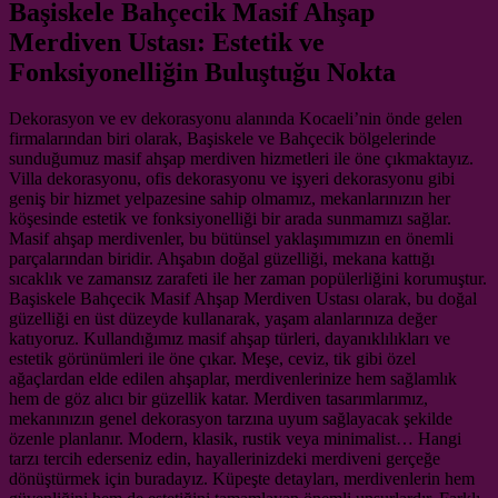
Başiskele Bahçecik Masif Ahşap
Merdiven Ustası: Estetik ve
Fonksiyonelliğin Buluştuğu Nokta
Dekorasyon ve ev dekorasyonu alanında Kocaeli’nin önde gelen
firmalarından biri olarak, Başiskele ve Bahçecik bölgelerinde
sunduğumuz masif ahşap merdiven hizmetleri ile öne çıkmaktayız.
Villa dekorasyonu, ofis dekorasyonu ve işyeri dekorasyonu gibi
geniş bir hizmet yelpazesine sahip olmamız, mekanlarınızın her
köşesinde estetik ve fonksiyonelliği bir arada sunmamızı sağlar.
Masif ahşap merdivenler, bu bütünsel yaklaşımımızın en önemli
parçalarından biridir. Ahşabın doğal güzelliği, mekana kattığı
sıcaklık ve zamansız zarafeti ile her zaman popülerliğini korumuştur.
Başiskele Bahçecik Masif Ahşap Merdiven Ustası olarak, bu doğal
güzelliği en üst düzeyde kullanarak, yaşam alanlarınıza değer
katıyoruz. Kullandığımız masif ahşap türleri, dayanıklılıkları ve
estetik görünümleri ile öne çıkar. Meşe, ceviz, tik gibi özel
ağaçlardan elde edilen ahşaplar, merdivenlerinize hem sağlamlık
hem de göz alıcı bir güzellik katar. Merdiven tasarımlarımız,
mekanınızın genel dekorasyon tarzına uyum sağlayacak şekilde
özenle planlanır. Modern, klasik, rustik veya minimalist… Hangi
tarzı tercih ederseniz edin, hayallerinizdeki merdiveni gerçeğe
dönüştürmek için buradayız. Küpeşte detayları, merdivenlerin hem