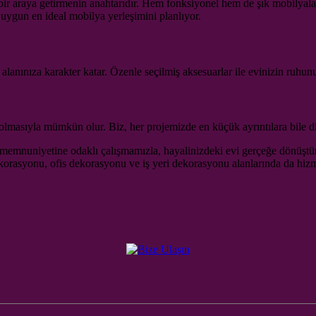
ir araya getirmenin anahtarıdır. Hem fonksiyonel hem de şık mobilyalar s
 uygun en ideal mobilya yerleşimini planlıyor.
nınıza karakter katar. Özenle seçilmiş aksesuarlar ile evinizin ruhunu y
masıyla mümkün olur. Biz, her projemizde en küçük ayrıntılara bile di
 memnuniyetine odaklı çalışmamızla, hayalinizdeki evi gerçeğe dönüştürü
ekorasyonu, ofis dekorasyonu ve iş yeri dekorasyonu alanlarında da hiz