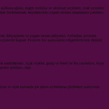
de kullanacağınız, doğru mobilya ve aksesuar seçimleri, renk uyumları
ından faydalanmak, hayalinizdeki yaşam alanına ulaşmanıza yardımcı
ni, ihtiyaçlarını ve yaşam tarzını anlıyoruz. Ardından, projenin
eçimlerini kapsar. Projenin her aşamasında müşterilerimizle iletişim
k katabilirsiniz. Açık renkler, geniş ve ferah bir his yaratırken, koyu
menize yardımcı olur.
ağlayan ve aynı zamanda şık duran aydınlatma çözümleri sunuyoruz.