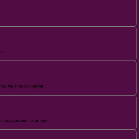
rdiven…
anıza yaslanın dekorasyon…
arkanıza yaslanın dekorasyon…