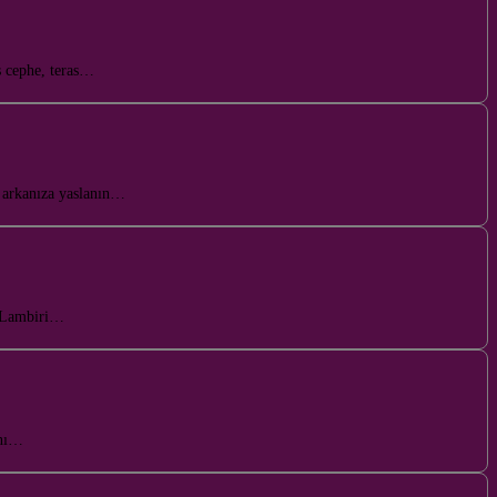
ş cephe, teras…
z arkanıza yaslanın…
li Lambiri…
ını…