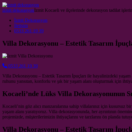
Skip to content
izmit dekorasyon
İzmit Kocaeli ve ilçelerinde dekorasyon tadilat işlerin
Main Navigation
İzmit Dekorasyon
İletişim
0533 261 19 39
Villa Dekorasyonu – Estetik Tasarım İpuçl
0533 261 19 39
Villa Dekorasyonu – Estetik Tasarım İpuçları ile hayalinizdeki yaşam 
ruhunu yansıtan, konforlu ve şık bir yaşam alanı oluşturmak için ihtiy
Kocaeli’nde Lüks Villa Dekorasyonunun Sı
Kocaeli’nin göz alıcı manzaralarına sahip villalarınız için kusursuz b
yaşam alanı yaratıyoruz. Villa dekorasyonunda, her ayrıntının önemine 
projemizde, müşterilerimizin ihtiyaçlarını ve tarzlarını ön planda tutuy
Villa Dekorasyonu – Estetik Tasarım İpuçl