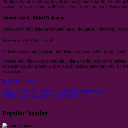
Mobilya seçimi ve yerleşimi, villa dekorasyonunda konfor ve estetiği b
Uzmanlarımız, mekanın özelliklerine ve müşterilerimizin ihtiyaçlarına
Aksesuarlar ile Kişisel Dokunuş
Aksesuarlar, villa dekorasyonunda kişisel dokunuşu ekleyerek, yaşam ala
Detaylarda Gizli Mükemmellik
Villa dekorasyonunda başarı, her detayın mükemmel bir uyum içinde ol
Kocaeli’nde villa dekorasyonunda, yılların verdiği tecrübe ve müşteri
anlayışımızla, her projemizi kusursuz bir şekilde tamamlıyoruz. Ev d
bize ulaşın!
0533 261 19 39
Post navigation
Dilovası Lüks Villa Tasarımı – Modern ve Klasik Tarzlar
Villa Dekorasyonu – Modern ve Klasik Tarzlar
Popüler Yazılar