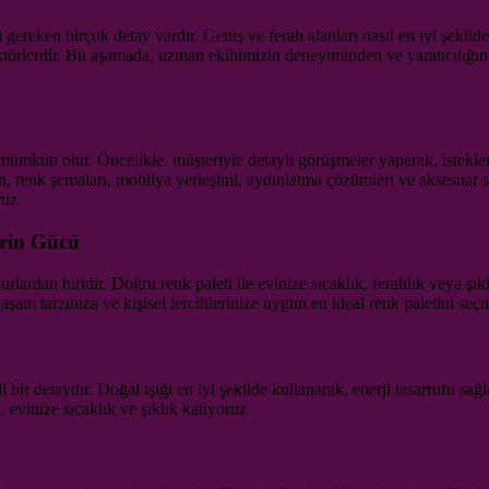
 gereken birçok detay vardır. Geniş ve ferah alanları nasıl en iyi şekil
aktörlerdir. Bu aşamada, uzman ekibimizin deneyiminden ve yaratıcılığ
mümkün olur. Öncelikle, müşteriyle detaylı görüşmeler yaparak, istekleri
an, renk şemaları, mobilya yerleşimi, aydınlatma çözümleri ve aksesuar s
ruz.
erin Gücü
rdan biridir. Doğru renk paleti ile evinize sıcaklık, ferahlık veya şıklı
şam tarzınıza ve kişisel tercihlerinize uygun en ideal renk paletini seç
ir detaydır. Doğal ışığı en iyi şekilde kullanarak, enerji tasarrufu s
 evinize sıcaklık ve şıklık katıyoruz.