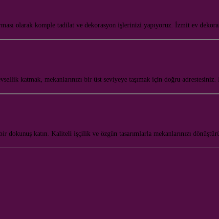
rması olarak komple tadilat ve dekorasyon işlerinizi yapıyoruz. İzmit ev deko
vsellik katmak, mekanlarınızı bir üst seviyeye taşımak için doğru adrestesiniz
bir dokunuş katın. Kaliteli işçilik ve özgün tasarımlarla mekanlarınızı dönüşt