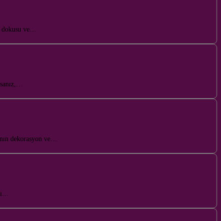
iz dokusu ve…
rsanız,…
lanın dekorasyon ve…
ını…