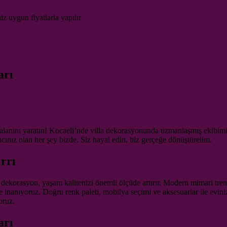
iz uygun fiyatlarla yapılır
arı
alanını yaratın! Kocaeli’nde villa dekorasyonunda uzmanlaşmış ekibimizl
acınız olan her şey bizde. Siz hayal edin, biz gerçeğe dönüştürelim.
rrı
ir dekorasyon, yaşam kalitenizi önemli ölçüde artırır. Modern mimari tren
inanıyoruz. Doğru renk paleti, mobilya seçimi ve aksesuarlar ile eviniz
oruz.
arı