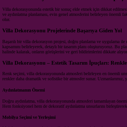
Villa dekorasyonunda estetik bir sonuç elde etmek için dikkat edilmesi
ve aydınlatma planlaması, evin genel atmosferini belirleyen önemli f
olur.
Villa Dekorasyonu Projelerinde Başarıya Giden Yol
Başarılı bir villa dekorasyon projesi, doğru planlama ve uygulama ile 
kapsamını belirleyerek, detaylı bir tasarım planı oluşturuyoruz. Bu pl
halinde kalarak, onların görüşlerini ve geri bildirimlerini dikkate alıyo
Villa Dekorasyonu – Estetik Tasarım İpuçları: Renkl
Renk seçimi, villa dekorasyonunda atmosferi belirleyen en önemli unsurla
renkler daha dramatik ve sofistike bir atmosfer sunar. Uzmanlarımız, ya
Aydınlatmanın Önemi
Doğru aydınlatma, villa dekorasyonunda atmosferi tamamlayan önemli b
Hem fonksiyonel hem de dekoratif aydınlatma unsurlarını birleştirerek,
Mobilya Seçimi ve Yerleşimi