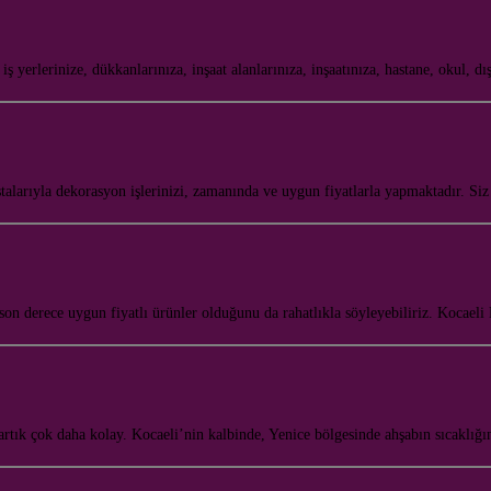
lerinize, dükkanlarınıza, inşaat alanlarınıza, inşaatınıza, hastane, okul, dı
larıyla dekorasyon işlerinizi, zamanında ve uygun fiyatlarla yapmaktadır. Si
le son derece uygun fiyatlı ürünler olduğunu da rahatlıkla söyleyebiliriz. Kocae
artık çok daha kolay. Kocaeli’nin kalbinde, Yenice bölgesinde ahşabın sıcaklığ