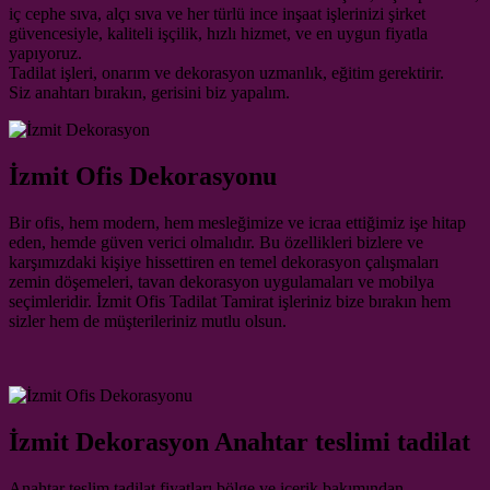
iç cephe sıva, alçı sıva ve her türlü ince inşaat işlerinizi şirket
güvencesiyle, kaliteli işçilik, hızlı hizmet, ve en uygun fiyatla
yapıyoruz.
Tadilat işleri, onarım ve dekorasyon uzmanlık, eğitim gerektirir.
Siz anahtarı bırakın, gerisini biz yapalım.
İzmit Ofis Dekorasyonu
Bir ofis, hem modern, hem mesleğimize ve icraa ettiğimiz işe hitap
eden, hemde güven verici olmalıdır. Bu özellikleri bizlere ve
karşımızdaki kişiye hissettiren en temel dekorasyon çalışmaları
zemin döşemeleri, tavan dekorasyon uygulamaları ve mobilya
seçimleridir. İzmit Ofis Tadilat Tamirat işleriniz bize bırakın hem
sizler hem de müşterileriniz mutlu olsun.
İzmit Dekorasyon Anahtar teslimi tadilat
Anahtar teslim tadilat fiyatları bölge ve içerik bakımından