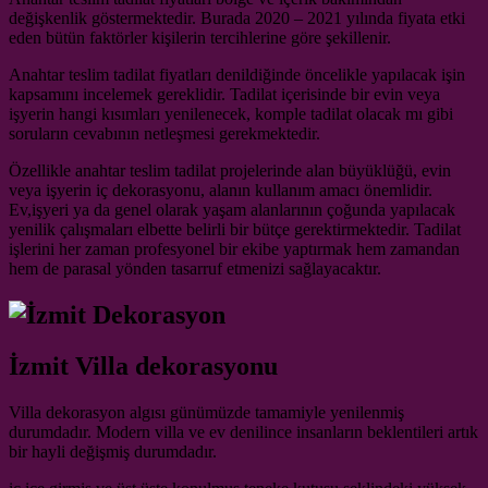
değişkenlik göstermektedir. Burada 2020 – 2021 yılında fiyata etki
eden bütün faktörler kişilerin tercihlerine göre şekillenir.
Anahtar teslim tadilat fiyatları denildiğinde öncelikle yapılacak işin
kapsamını incelemek gereklidir. Tadilat içerisinde bir evin veya
işyerin hangi kısımları yenilenecek, komple tadilat olacak mı gibi
soruların cevabının netleşmesi gerekmektedir.
Özellikle anahtar teslim tadilat projelerinde alan büyüklüğü, evin
veya işyerin iç dekorasyonu, alanın kullanım amacı önemlidir.
Ev,işyeri ya da genel olarak yaşam alanlarının çoğunda yapılacak
yenilik çalışmaları elbette belirli bir bütçe gerektirmektedir. Tadilat
işlerini her zaman profesyonel bir ekibe yaptırmak hem zamandan
hem de parasal yönden tasarruf etmenizi sağlayacaktır.
İzmit Villa dekorasyonu
Villa dekorasyon algısı günümüzde tamamiyle yenilenmiş
durumdadır. Modern villa ve ev denilince insanların beklentileri artık
bir hayli değişmiş durumdadır.