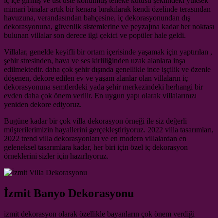
iç içe girmiş ve üst üste konulmuş teneke kutusu şeklindeki yüksek
mimari binalar artık bir kenara bırakılarak kendi özelinde terasından
havuzuna, verandasından bahçesine, iç dekorasyonundan dış
dekorasyonuna, güvenlik sistemlerine ve peyzajına kadar her noktası
bulunan villalar son derece ilgi çekici ve popüler hale geldi.
Villalar, genelde keyifli bir ortam içerisinde yaşamak için yaptırılan ,
şehir stresinden, hava ve ses kirliliğinden uzak alanlara inşa
edilmektedir. daha çok şehir dışında genellikle ince işçilik ve özenle
döşenen, dekore edilen ev ve yaşam alanlar olan villaların iç
dekorasyonuna semtlerdeki yada şehir merkezindeki herhangi bir
evden daha çok önem verilir. En uygun yapı olarak villalarınızı
yeniden dekore ediyoruz.
Bugüne kadar bir çok villa dekorasyon örneği ile siz değerli
müşterilerimizin hayallerini gerçekleştiriyoruz. 2022 villa tasarımları,
2022 trend villa dekorasyonları ve en modern villalardan en
geleneksel tasarımlara kadar, her biri için özel iç dekorasyon
örneklerini sizler için hazırlıyoruz.
İzmit Banyo Dekorasyonu
izmit dekorasyon olarak özellikle bayanların çok önem verdiği