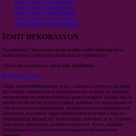
İzmit Yeşilova Ahşap Merdiven
İzmit Yenişehir Ahşap Küpeşte
İzmit Yenişehir Ahşap Merdiven
İzmit Yenidoğan Ahşap Küpeşte
İzmit Yenidoğan Ahşap Merdiven
İZMİT DEKORASYON
Kocaeli İzmit Dekorasyon olarak anahtar teslimi dekorasyon ve
tadilat işlerinizi profesyonel kadromuz ile yapmaktayız
Günün her saatinde bizi arayıp bilgi alabilirsiniz
0533 261 19 39
Ahşap merdivenlerimizin her detayı, kullanıcı konforu ve güvenliği
göz önünde bulundurularak planlanmaktadır. Küpeşte ve korkuluk
tasarımlarımız da, merdivenlerinizin genel estetiğiyle uyumlu olacak
şekilde özenle seçilir veya özel olarak tasarlanır. Ev dekorasyonu ve
villa dekorasyonu projelerinizde, mekana özel tasarımlarımızla fark
yaratıyoruz. Kocaeli'de Ahşap Merdivenlerinizi Yeniden Hayata
Döndürüyoruz Kocaeli’nin incisi İzmit’te, evlerinize ve iş yerlerinize
değer katan dekorasyon çözümleri sunuyoruz. Ayrıca, mekanın
ihtiyaçlarına ve kişisel zevklerinize uygun bir tasarım seçimi
önemlidir.