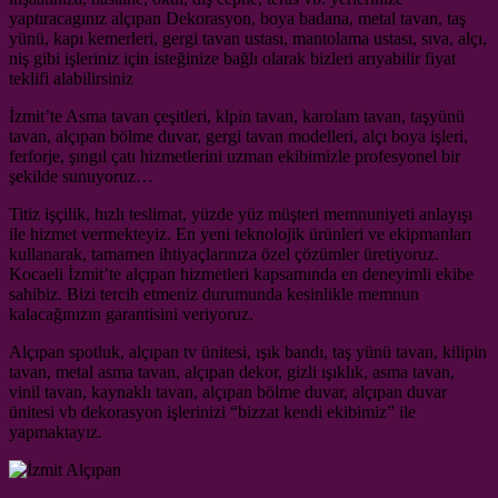
yaptıracagınız alçıpan Dekorasyon, boya badana, metal tavan, taş
yünü, kapı kemerleri, gergi tavan ustası, mantolama ustası, sıva, alçı,
niş gibi işleriniz için isteğinize bağlı olarak bizleri arıyabilir fiyat
teklifi alabilirsiniz
İzmit’te Asma tavan çeşitleri, klpin tavan, karolam tavan, taşyünü
tavan, alçıpan bölme duvar, gergi tavan modelleri, alçı boya işleri,
ferforje, şıngıl çatı hizmetlerini uzman ekibimizle profesyonel bir
şekilde sunuyoruz…
Titiz işçilik, hızlı teslimat, yüzde yüz müşteri memnuniyeti anlayışı
ile hizmet vermekteyiz. En yeni teknolojik ürünleri ve ekipmanları
kullanarak, tamamen ihtiyaçlarınıza özel çözümler üretiyoruz.
Kocaeli İzmit’te alçıpan hizmetleri kapsamında en deneyimli ekibe
sahibiz. Bizi tercih etmeniz durumunda kesinlikle memnun
kalacağınızın garantisini veriyoruz.
Alçıpan spotluk, alçıpan tv ünitesi, ışık bandı, taş yünü tavan, kilipin
tavan, metal asma tavan, alçıpan dekor, gizli ışıklık, asma tavan,
vinil tavan, kaynaklı tavan, alçıpan bölme duvar, alçıpan duvar
ünitesi vb dekorasyon işlerinizi “bizzat kendi ekibimiz” ile
yapmaktayız.