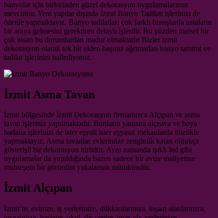
banyolar için birbirinden güzel dekorasyon uygulamalarımız
mevcuttur. Yeni yapılar dışında İzmit Banyo Tadilatı işlerinizi de
özenle yapmaktayız. Banyo tadilatları çok farklı branşlarda ustaların
bir araya gelmesini gerektiren detaylı işlerdir. Bu yüzden malsef bir
çok insan bu durumlardan madur olmaktadır Bizler izmit
dekorasyon olarak tek bir elden başınız ağrımadan banyo tamirat ve
tadilat işlerinizi hallediyoruz.
İzmit Asma Tavan
İzmit bölgesinde İzmit Dekorasyon firmamızca Alçıpan ve asma
tavan işleriniz yapılmaktadır. Bunların yanısıra alçısıva ve boya
badana işlerinizi de ister eşyalı ister eşyasız mekanlarda titizlikle
yapmaktayız. Asma tavanlar evlerimize zenginlik katan oldukça
gösterişli bir dekorasyon türüdür. Aynı zamanda ışıklı led gibi
uygulamalar da yapıldığında bazen sadece bir avize maliyetine
muhteşem bir görünüm yakalamak mümkündür.
İzmit Alçıpan
İzmit’te, evinize, iş yerlerinize, dükkanlarınıza, inşaat alanlarınıza,
inşaatınıza, hastane, okul, dış cephe, teras vb. yerlerinize