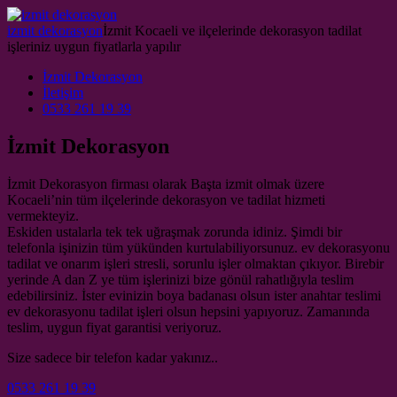
Skip to content
izmit dekorasyon
İzmit Kocaeli ve ilçelerinde dekorasyon tadilat
işleriniz uygun fiyatlarla yapılır
Main Navigation
İzmit Dekorasyon
İletişim
0533 261 19 39
İzmit Dekorasyon
İzmit Dekorasyon firması olarak Başta izmit olmak üzere
Kocaeli’nin tüm ilçelerinde dekorasyon ve tadilat hizmeti
vermekteyiz.
Eskiden ustalarla tek tek uğraşmak zorunda idiniz. Şimdi bir
telefonla işinizin tüm yükünden kurtulabiliyorsunuz. ev dekorasyonu
tadilat ve onarım işleri stresli, sorunlu işler olmaktan çıkıyor. Birebir
yerinde A dan Z ye tüm işlerinizi bize gönül rahatlığıyla teslim
edebilirsiniz. İster evinizin boya badanası olsun ister anahtar teslimi
ev dekorasyonu tadilat işleri olsun hepsini yapıyoruz. Zamanında
teslim, uygun fiyat garantisi veriyoruz.
Size sadece bir telefon kadar yakınız..
0533 261 19 39