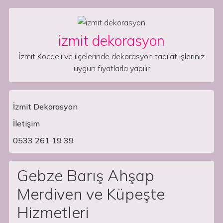
Skip to content
izmit dekorasyon
İzmit Kocaeli ve ilçelerinde dekorasyon tadilat işleriniz
uygun fiyatlarla yapılır
İzmit Dekorasyon
İletişim
Main Navigation
0533 261 19 39
Gebze Barış Ahşap
Merdiven ve Küpeşte
Hizmetleri