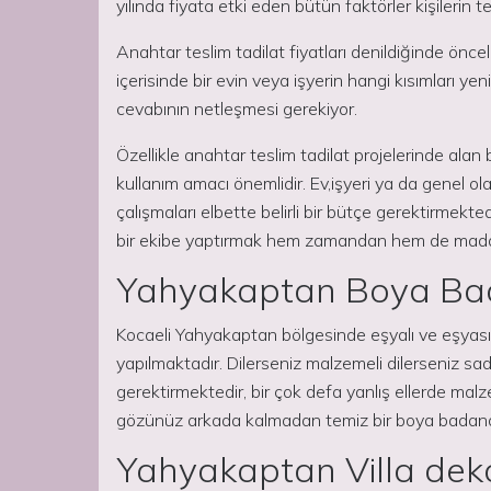
yılında fiyata etki eden bütün faktörler kişilerin te
Anahtar teslim tadilat fiyatları denildiğinde öncel
içerisinde bir evin veya işyerin hangi kısımları ye
cevabının netleşmesi gerekiyor.
Özellikle anahtar teslim tadilat projelerinde alan
kullanım amacı önemlidir. Ev,işyeri ya da genel o
çalışmaları elbette belirli bir bütçe gerektirmekt
bir ekibe yaptırmak hem zamandan hem de maddi 
Yahyakaptan Boya Bad
Kocaeli Yahyakaptan bölgesinde eşyalı ve eşyasız e
yapılmaktadır. Dilerseniz malzemeli dilerseniz sade
gerektirmektedir, bir çok defa yanlış ellerde malz
gözünüz arkada kalmadan temiz bir boya badana işç
Yahyakaptan Villa de