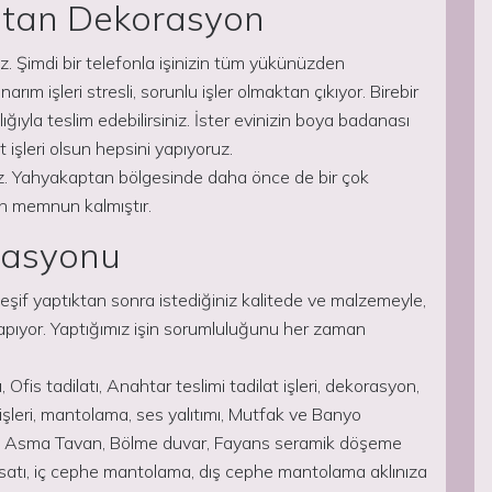
ptan Dekorasyon
. Şimdi bir telefonla işinizin tüm yükünüzden
rım işleri stresli, sorunlu işler olmaktan çıkıyor. Birebir
ığıyla teslim edebilirsiniz. İster evinizin boya badanası
 işleri olsun hepsini yapıyoruz.
uz. Yahyakaptan bölgesinde daha önce de bir çok
an memnun kalmıştır.
rasyonu
if yaptıktan sonra istediğiniz kalitede ve malzemeyle,
yapıyor. Yaptığımız işin sorumluluğunu her zaman
ı, Ofis tadilatı, Anahtar teslimi tadilat işleri, dekorasyon,
şleri, mantolama, ses yalıtımı, Mutfak ve Banyo
yer, Asma Tavan, Bölme duvar, Fayans seramik döşeme
tesisatı, iç cephe mantolama, dış cephe mantolama aklınıza