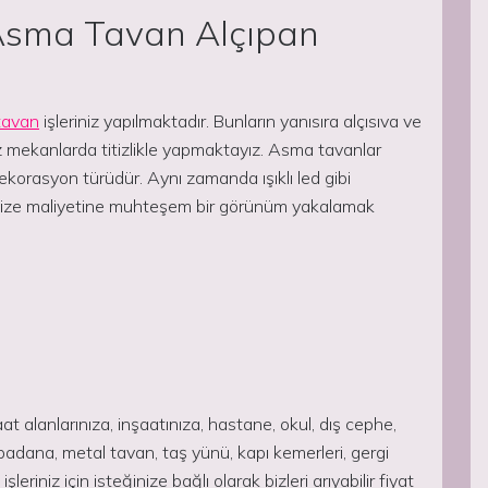
Asma Tavan Alçıpan
tavan
işleriniz yapılmaktadır. Bunların yanısıra alçısıva ve
sız mekanlarda titizlikle yapmaktayız. Asma tavanlar
dekorasyon türüdür. Aynı zamanda ışıklı led gibi
avize maliyetine muhteşem bir görünüm yakalamak
şaat alanlarınıza, inşaatınıza, hastane, okul, dış cephe,
 badana, metal tavan, taş yünü, kapı kemerleri, gergi
şleriniz için isteğinize bağlı olarak bizleri arıyabilir fiyat