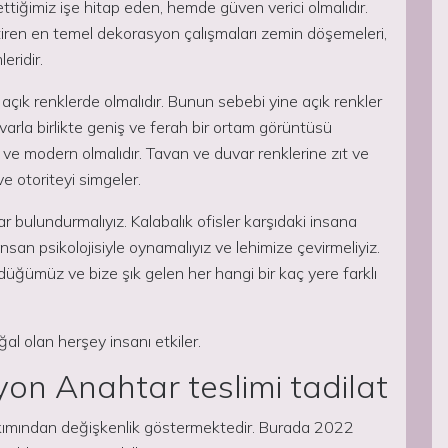
tiğimiz işe hitap eden, hemde güven verici olmalıdır.
ettiren en temel dekorasyon çalışmaları zemin döşemeleri,
eridir.
açık renklerde olmalıdır. Bunun sebebi yine açık renkler
arla birlikte geniş ve ferah bir ortam görüntüsü
 ve modern olmalıdır. Tavan ve duvar renklerine zıt ve
ve otoriteyi simgeler.
bulundurmalıyız. Kalabalık ofisler karşıdaki insana
insan psikolojisiyle oynamalıyız ve lehimize çevirmeliyiz.
düğümüz ve bize şık gelen her hangi bir kaç yere farklı
ğal olan herşey insanı etkiler.
n Anahtar teslimi tadilat
 bakımından değişkenlik göstermektedir. Burada 2022