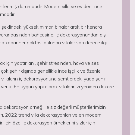
ilenmiş durumdadır. Modern villa ve ev denilince
umdadır.
şeklindeki yüksek mimari binalar artık bir kenara
, verandasından bahçesine, iç dekorasyonundan dış
 kadar her noktası bulunan villalar son derece ilgi
ak için yaptırılan , şehir stresinden, hava ve ses
çok şehir dışında genellikle ince işçilik ve özenle
villaların iç dekorasyonuna semtlerdeki yada şehir
ilir. En uygun yapı olarak villalarınızı yeniden dekore
lla dekorasyon örneği ile siz değerli müşterilerimizin
ları, 2022 trend villa dekorasyonları ve en modern
i için özel iç dekorasyon örneklerini sizler için