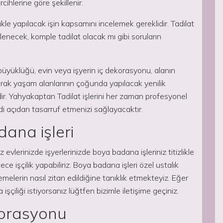
rcihlerine göre şekillenir.
ikle yapılacak işin kapsamını incelemek gereklidir. Tadilat
nilenecek, komple tadilat olacak mı gibi soruların
 büyüklüğü, evin veya işyerin iç dekorasyonu, alanın
larak yaşam alanlarının çoğunda yapılacak yenilik
edir. Yahyakaptan Tadilat işlerini her zaman profesyonel
açıdan tasarruf etmenizi sağlayacaktır.
ana işleri
vlerinizde işyerlerinizde boya badana işleriniz titizlikle
ce işçilik yapabiliriz. Boya badana işleri özel ustalık
emelerin nasıl zitan edildiğine tanıklık etmekteyiz. Eğer
iliği istiyorsanız lüğtfen bizimle iletişime geçiniz.
korasyonu