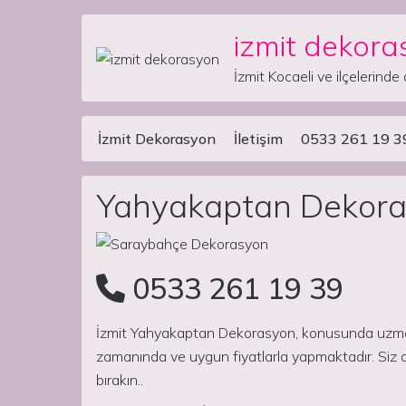
izmit dekora
Skip to content
İzmit Kocaeli ve ilçelerinde 
İzmit Dekorasyon
İletişim
0533 261 19 3
Main Navigation
Yahyakaptan Dekor
0533 261 19 39
İzmit Yahyakaptan Dekorasyon, konusunda uzman v
zamanında ve uygun fiyatlarla yapmaktadır. Siz ar
bırakın..