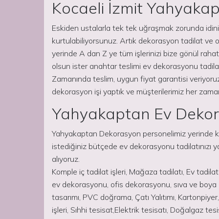
Kocaeli İzmit Yahyaka
Eskiden ustalarla tek tek uğraşmak zorunda idiniz
kurtulabiliyorsunuz. Artık dekorasyon tadilat ve ona
yerinde A dan Z ye tüm işlerinizi bize gönül rahatl
olsun ister anahtar teslimi ev dekorasyonu tadilat
Zamanında teslim, uygun fiyat garantisi veriyor
dekorasyon işi yaptık ve müşterilerimiz her zam
Yahyakaptan Ev Deko
Yahyakaptan Dekorasyon personelimiz yerinde keş
istediğiniz bütçede ev dekorasyonu tadilatınızı 
alıyoruz.
Komple iç tadilat işleri, Mağaza tadilatı, Ev tadilat
ev dekorasyonu, ofis dekorasyonu, sıva ve boya i
tasarımı, PVC doğrama, Çatı Yalıtımı, Kartonpi
işleri, Sıhhi tesisat,Elektrik tesisatı, Doğalgaz 