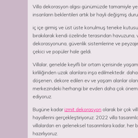
Villa dekorasyon algısı günümüzde tamamiyle yen
insanların beklentileri artık bir hayli değişmiş dur
iç içe girmiş ve üst üste konulmuş teneke kutusu 
bırakılarak kendi özelinde terasından havuzuna
dekorasyonuna, güvenlik sistemlerine ve peyzajına
çekici ve popüler hale geldi.
Villalar, genelde keyifli bir ortam içerisinde yaşam
kirliliğinden uzak alanlara inşa edilmektedir. daha 
döşenen, dekore edilen ev ve yaşam alanlar olan 
merkezindeki herhangi bir evden daha çok önem ver
ediyoruz.
Bugüne kadar
izmit dekorasyon
olarak bir çok vi
hayallerini gerçekleştiriyoruz. 2022 villa tasarım
villalardan en geleneksel tasarımlara kadar, her bir
hazırlıyoruz.