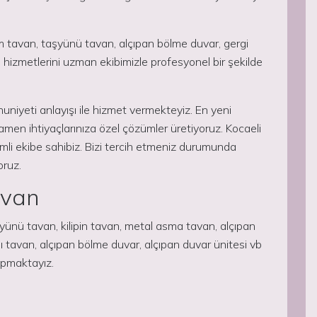
am tavan, taşyünü tavan, alçıpan bölme duvar, gergi
çatı hizmetlerini uzman ekibimizle profesyonel bir şekilde
mnuniyeti anlayışı ile hizmet vermekteyiz. En yeni
amen ihtiyaçlarınıza özel çözümler üretiyoruz. Kocaeli
mli ekibe sahibiz. Bizi tercih etmeniz durumunda
oruz.
avan
ş yünü tavan, kilipin tavan, metal asma tavan, alçıpan
aklı tavan, alçıpan bölme duvar, alçıpan duvar ünitesi vb
yapmaktayız.