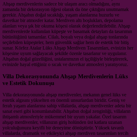
Ahşap merdivenlerin sadece bir ulaşım aracı olmadığını, aynı
zamanda bir dekorasyon öğesi olarak da öne çıktığını unutmamak
gerekir. Ahşabın doğal sıcaklığı, yaşam alanlarına huzurlu ve
davetkar bir atmosfer katar. Merdiven altı boşlukları, depolama
alanları veya şık bir okuma köşesi olarak değerlendirilebilir. Ahşap
merdivenlerde kullanılan küpeşte ve basamak detayları da tasarımın
bütünlüğünü tamamlar. Cilalı, boyalı veya doğal ahşap tonlarında
seçilebilen küpeşteler, hem güvenlik sağlar hem de estetik bir bitiş
sunar. Körfez Atalar Lüks Ahşap Merdiven Tasarımları, evinizin her
köşesine uyum sağlayacak şekilde özenle tasarlanır ve uygulanır.
Ahşabın doğal güzelliğini, ustalarımızın el işçiliğiyle birleştirerek,
evinizde hayal ettiğiniz o sıcak ve davetkar atmosferi yaratıyoruz.
Villa Dekorasyonunda Ahşap Merdivenlerin Lüks
ve Estetik Dokunuşu
Villa dekorasyonunda ahşap merdivenler, mekanın genel lüks ve
estetik algısını yükselten en önemli unsurlardan biridir. Geniş ve
ferah yaşam alanlarına sahip villalarda, ahşap merdivenler adeta bir
sanat eseri gibi konumlanabilir. Ahşabın doğal zenginliği, villaların
ihtişamlı atmosferiyle mükemmel bir uyum yakalar. Özel tasarım
ahşap merdivenler, villanızın giriş holünden üst katlara uzanan
yolculuğunuzu keyifli bir deneyime dönüştürür. Yüksek tavanlı
villalarda, dramatik ve etkileyici ahşap merdiven tasarımları tercih