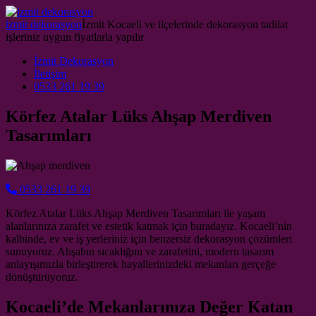
Skip to content
izmit dekorasyon
İzmit Kocaeli ve ilçelerinde dekorasyon tadilat
işleriniz uygun fiyatlarla yapılır
Main Navigation
İzmit Dekorasyon
İletişim
0533 261 19 39
Körfez Atalar Lüks Ahşap Merdiven
Tasarımları
0533 261 19 39
Körfez Atalar Lüks Ahşap Merdiven Tasarımları ile yaşam
alanlarınıza zarafet ve estetik katmak için buradayız. Kocaeli’nin
kalbinde, ev ve iş yerleriniz için benzersiz dekorasyon çözümleri
sunuyoruz. Ahşabın sıcaklığını ve zarafetini, modern tasarım
anlayışımızla birleştirerek hayallerinizdeki mekanları gerçeğe
dönüştürüyoruz.
Kocaeli’de Mekanlarınıza Değer Katan