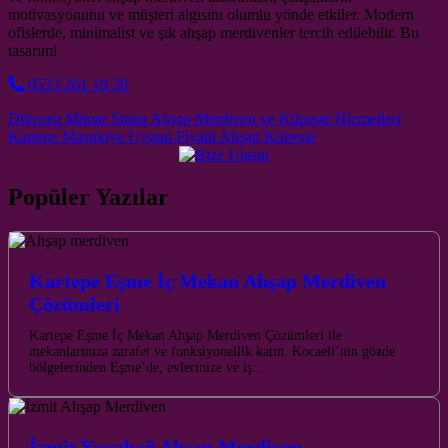
motivasyonunu ve müşteri algısını olumlu yönde etkiler. Modern
ofislerde, minimalist ve şık ahşap merdivenler tercih edilebilir. Bu
tasarıml
0533 261 19 39
Post navigation
Dilovası Mimar Sinan Ahşap Merdiven ve Küpeşte Hizmetleri
Kartepe Maşukiye Uygun Fiyatlı Ahşap Küpeşte
Popüler Yazılar
Kartepe Eşme İç Mekan Ahşap Merdiven
Çözümleri
Kartepe Eşme İç Mekan Ahşap Merdiven Çözümleri ile
mekanlarınıza zarafet ve fonksiyonellik katın. Kocaeli’nin gözde
bölgelerinden Eşme’de, evlerinize ve iş…
İzmit Yassıbağ Ahşap Merdiven