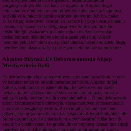
estetik açıdan önemli olan küpeşteler, ahşabın zarafetini
vurgulayacak şekilde tasarlanır ve uygulanır. Ahşabın doğal
dokusunu ve renk tonlarını en iyi şekilde kullanarak, mekanınıza
sıcaklık ve karakter katacak çözümler üretiyoruz. Körfez Atalar
Lüks Ahşap Merdiven Tasarımları, sadece bir yapı unsuru olmanın
ötesinde, bir sanat eseri niteliği taşır. Her bir detayın titizlikle
düşünüldüğü, ustalarımızın elinden çıkan bu özel tasarımlar,
mekanlarınızın değerini ve estetik algısını yükseltir. Müşteri
memnuniyetini her zaman ön planda tutarak, hayallerinizdeki ahşap
merdivenlere ulaşmanız için profesyonel ekibimizle yanınızdayız.
Ahşabın Büyüsü: Ev Dekorasyonunda Ahşap
Merdivenlerin Rolü
Ev dekorasyonunda ahşap merdivenler, mekanlara sıcaklık, zarafet
ve karakter katan en önemli unsurlardan biridir. Ahşabın doğal
dokusu, renk tonları ve işlenebilirliği, her zevke ve her tarzda
mekana uyum sağlayan benzersiz tasarımların ortaya çıkmasını
sağlar. Klasik, modern, rustik veya minimalist… Hangi dekorasyon
tarzını benimserseniz benimseyin, ahşap merdivenler mekanınızın
atmosferini zenginleştirecektir. Bir evin giriş holünde yer alan
gösterişli bir ahşap merdiven, ilk bakışta misafirlerinizi büyüleyebilir.
Spiral tasarımlar, dar alanlarda hem yerden tasarruf sağlar hem de
estetik bir çözüm sunar. Doğrudan duvar boyunca uzanan düz ahşap
merdivenler ise daha minimalist ve modern bir görünüm yaratır.