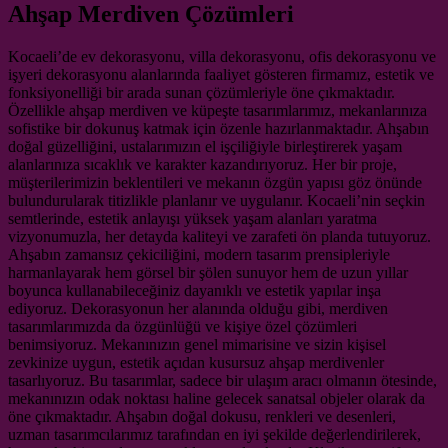
Ahşap Merdiven Çözümleri
Kocaeli’de ev dekorasyonu, villa dekorasyonu, ofis dekorasyonu ve
işyeri dekorasyonu alanlarında faaliyet gösteren firmamız, estetik ve
fonksiyonelliği bir arada sunan çözümleriyle öne çıkmaktadır.
Özellikle ahşap merdiven ve küpeşte tasarımlarımız, mekanlarınıza
sofistike bir dokunuş katmak için özenle hazırlanmaktadır. Ahşabın
doğal güzelliğini, ustalarımızın el işçiliğiyle birleştirerek yaşam
alanlarınıza sıcaklık ve karakter kazandırıyoruz. Her bir proje,
müşterilerimizin beklentileri ve mekanın özgün yapısı göz önünde
bulundurularak titizlikle planlanır ve uygulanır. Kocaeli’nin seçkin
semtlerinde, estetik anlayışı yüksek yaşam alanları yaratma
vizyonumuzla, her detayda kaliteyi ve zarafeti ön planda tutuyoruz.
Ahşabın zamansız çekiciliğini, modern tasarım prensipleriyle
harmanlayarak hem görsel bir şölen sunuyor hem de uzun yıllar
boyunca kullanabileceğiniz dayanıklı ve estetik yapılar inşa
ediyoruz. Dekorasyonun her alanında olduğu gibi, merdiven
tasarımlarımızda da özgünlüğü ve kişiye özel çözümleri
benimsiyoruz. Mekanınızın genel mimarisine ve sizin kişisel
zevkinize uygun, estetik açıdan kusursuz ahşap merdivenler
tasarlıyoruz. Bu tasarımlar, sadece bir ulaşım aracı olmanın ötesinde,
mekanınızın odak noktası haline gelecek sanatsal objeler olarak da
öne çıkmaktadır. Ahşabın doğal dokusu, renkleri ve desenleri,
uzman tasarımcılarımız tarafından en iyi şekilde değerlendirilerek,