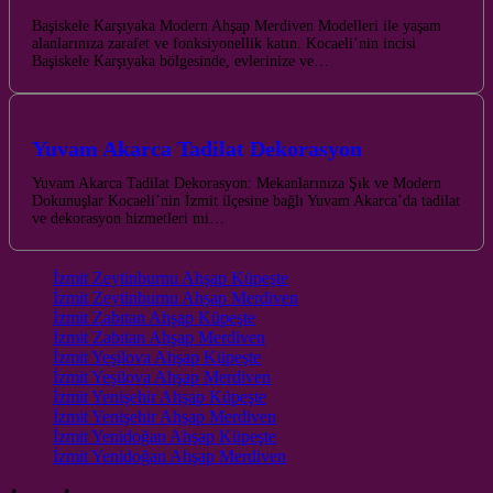
Başiskele Karşıyaka Modern Ahşap Merdiven Modelleri ile yaşam
alanlarınıza zarafet ve fonksiyonellik katın. Kocaeli’nin incisi
Başiskele Karşıyaka bölgesinde, evlerinize ve…
Yuvam Akarca Tadilat Dekorasyon
Yuvam Akarca Tadilat Dekorasyon: Mekanlarınıza Şık ve Modern
Dokunuşlar Kocaeli’nin İzmit ilçesine bağlı Yuvam Akarca’da tadilat
ve dekorasyon hizmetleri mi…
İzmit Zeytinburnu Ahşap Küpeşte
İzmit Zeytinburnu Ahşap Merdiven
İzmit Zabıtan Ahşap Küpeşte
İzmit Zabıtan Ahşap Merdiven
İzmit Yeşilova Ahşap Küpeşte
İzmit Yeşilova Ahşap Merdiven
İzmit Yenişehir Ahşap Küpeşte
İzmit Yenişehir Ahşap Merdiven
İzmit Yenidoğan Ahşap Küpeşte
İzmit Yenidoğan Ahşap Merdiven