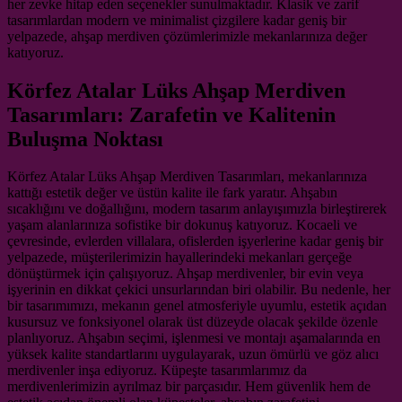
her zevke hitap eden seçenekler sunulmaktadır. Klasik ve zarif
tasarımlardan modern ve minimalist çizgilere kadar geniş bir
yelpazede, ahşap merdiven çözümlerimizle mekanlarınıza değer
katıyoruz.
Körfez Atalar Lüks Ahşap Merdiven
Tasarımları: Zarafetin ve Kalitenin
Buluşma Noktası
Körfez Atalar Lüks Ahşap Merdiven Tasarımları, mekanlarınıza
kattığı estetik değer ve üstün kalite ile fark yaratır. Ahşabın
sıcaklığını ve doğallığını, modern tasarım anlayışımızla birleştirerek
yaşam alanlarınıza sofistike bir dokunuş katıyoruz. Kocaeli ve
çevresinde, evlerden villalara, ofislerden işyerlerine kadar geniş bir
yelpazede, müşterilerimizin hayallerindeki mekanları gerçeğe
dönüştürmek için çalışıyoruz. Ahşap merdivenler, bir evin veya
işyerinin en dikkat çekici unsurlarından biri olabilir. Bu nedenle, her
bir tasarımımızı, mekanın genel atmosferiyle uyumlu, estetik açıdan
kusursuz ve fonksiyonel olarak üst düzeyde olacak şekilde özenle
planlıyoruz. Ahşabın seçimi, işlenmesi ve montajı aşamalarında en
yüksek kalite standartlarını uygulayarak, uzun ömürlü ve göz alıcı
merdivenler inşa ediyoruz. Küpeşte tasarımlarımız da
merdivenlerimizin ayrılmaz bir parçasıdır. Hem güvenlik hem de