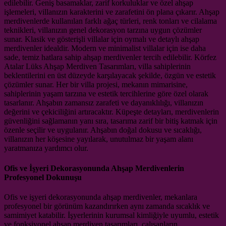
edilebilir. Geniş basamaklar, zarif korkuluklar ve özel ahşap
işlemeleri, villanızın karakterini ve zarafetini ön plana çıkarır. Ahşap
merdivenlerde kullanılan farklı ağaç türleri, renk tonları ve cilalama
teknikleri, villanızın genel dekorasyon tarzına uygun çözümler
sunar. Klasik ve gösterişli villalar için oymalı ve detaylı ahşap
merdivenler idealdir. Modern ve minimalist villalar için ise daha
sade, temiz hatlara sahip ahşap merdivenler tercih edilebilir. Körfez
Atalar Lüks Ahşap Merdiven Tasarımları, villa sahiplerinin
beklentilerini en üst düzeyde karşılayacak şekilde, özgün ve estetik
çözümler sunar. Her bir villa projesi, mekanın mimarisine,
sahiplerinin yaşam tarzına ve estetik tercihlerine göre özel olarak
tasarlanır. Ahşabın zamansız zarafeti ve dayanıklılığı, villanızın
değerini ve çekiciliğini artıracaktır. Küpeşte detayları, merdivenlerin
güvenliğini sağlamanın yanı sıra, tasarıma zarif bir bitiş katmak için
özenle seçilir ve uygulanır. Ahşabın doğal dokusu ve sıcaklığı,
villanızın her köşesine yayılarak, unutulmaz bir yaşam alanı
yaratmanıza yardımcı olur.
Ofis ve İşyeri Dekorasyonunda Ahşap Merdivenlerin
Profesyonel Dokunuşu
Ofis ve işyeri dekorasyonunda ahşap merdivenler, mekanlara
profesyonel bir görünüm kazandırırken aynı zamanda sıcaklık ve
samimiyet katabilir. İşyerlerinin kurumsal kimliğiyle uyumlu, estetik
ve fonksiyonel ahşap merdiven tasarımları, çalışanların