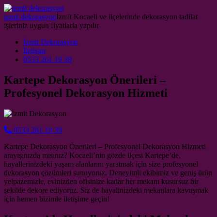
Skip to content
izmit dekorasyon
İzmit Kocaeli ve ilçelerinde dekorasyon tadilat
işleriniz uygun fiyatlarla yapılır
Main Navigation
İzmit Dekorasyon
İletişim
0533 261 19 39
Kartepe Dekorasyon Önerileri –
Profesyonel Dekorasyon Hizmeti
0533 261 19 39
Kartepe Dekorasyon Önerileri – Profesyonel Dekorasyon Hizmeti
arayışınızda mısınız? Kocaeli’nin gözde ilçesi Kartepe’de,
hayallerinizdeki yaşam alanlarını yaratmak için size profesyonel
dekorasyon çözümleri sunuyoruz. Deneyimli ekibimiz ve geniş ürün
yelpazemizle, evinizden ofisinize kadar her mekanı kusursuz bir
şekilde dekore ediyoruz. Siz de hayalinizdeki mekanlara kavuşmak
için hemen bizimle iletişime geçin!