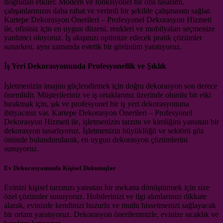
doğrudan etkiler. Modern ve fonksiyonel bir ofis tasarımı,
çalışanlarınızın daha rahat ve verimli bir şekilde çalışmasını sağlar.
Kartepe Dekorasyon Önerileri – Profesyonel Dekorasyon Hizmeti
ile, ofisiniz için en uygun düzeni, renkleri ve mobilyaları seçmenize
yardımcı oluyoruz. İş akışınızı optimize edecek pratik çözümler
sunarken, aynı zamanda estetik bir görünüm yaratıyoruz.
İş Yeri Dekorasyonunda Profesyonellik ve Şıklık
İşletmenizin imajını güçlendirmek için doğru dekorasyon son derece
önemlidir. Müşterileriniz ve iş ortaklarınız üzerinde olumlu bir etki
bırakmak için, şık ve profesyonel bir iş yeri dekorasyonuna
ihtiyacınız var. Kartepe Dekorasyon Önerileri – Profesyonel
Dekorasyon Hizmeti ile, işletmenizin tarzını ve kimliğini yansıtan bir
dekorasyon tasarlıyoruz. İşletmenizin büyüklüğü ve sektörü göz
önünde bulundurularak, en uygun dekorasyon çözümlerini
sunuyoruz.
Ev Dekorasyonunda Kişisel Dokunuşlar
Evinizi kişisel tarzınızı yansıtan bir mekana dönüştürmek için size
özel çözümler sunuyoruz. Hobilerinizi ve ilgi alanlarınızı dikkate
alarak, evinizde kendinizi huzurlu ve mutlu hissetmenizi sağlayacak
bir ortam yaratıyoruz. Dekorasyon önerilerimizle, evinize sıcaklık ve