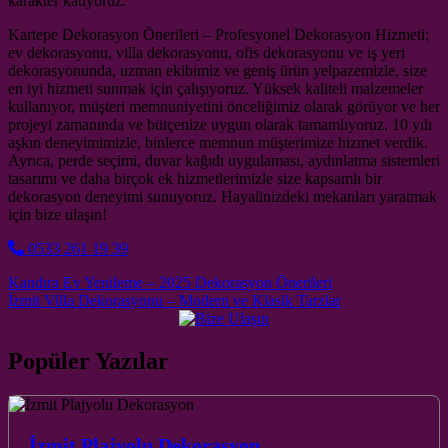
karakter katıyoruz.
Kartepe Dekorasyon Önerileri – Profesyonel Dekorasyon Hizmeti;
ev dekorasyonu, villa dekorasyonu, ofis dekorasyonu ve iş yeri
dekorasyonunda, uzman ekibimiz ve geniş ürün yelpazemizle, size
en iyi hizmeti sunmak için çalışıyoruz. Yüksek kaliteli malzemeler
kullanıyor, müşteri memnuniyetini önceliğimiz olarak görüyor ve her
projeyi zamanında ve bütçenize uygun olarak tamamlıyoruz. 10 yılı
aşkın deneyimimizle, binlerce memnun müşterimize hizmet verdik.
Ayrıca, perde seçimi, duvar kağıdı uygulaması, aydınlatma sistemleri
tasarımı ve daha birçok ek hizmetlerimizle size kapsamlı bir
dekorasyon deneyimi sunuyoruz. Hayalinizdeki mekanları yaratmak
için bize ulaşın!
0533 261 19 39
Post navigation
Kandıra Ev Yenileme – 2025 Dekorasyon Önerileri
İzmit Villa Dekorasyonu – Modern ve Klasik Tarzlar
Popüler Yazılar
İzmit Plajyolu Dekorasyon