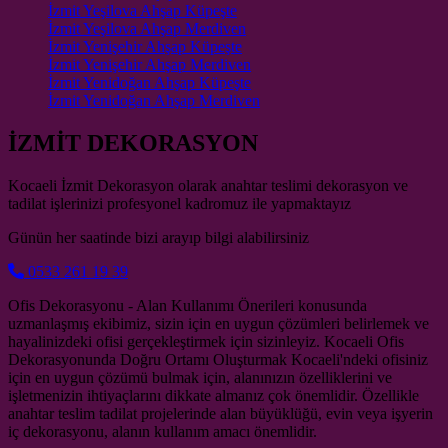
İzmit Yeşilova Ahşap Küpeşte
İzmit Yeşilova Ahşap Merdiven
İzmit Yenişehir Ahşap Küpeşte
İzmit Yenişehir Ahşap Merdiven
İzmit Yenidoğan Ahşap Küpeşte
İzmit Yenidoğan Ahşap Merdiven
İZMİT DEKORASYON
Kocaeli İzmit Dekorasyon olarak anahtar teslimi dekorasyon ve
tadilat işlerinizi profesyonel kadromuz ile yapmaktayız
Günün her saatinde bizi arayıp bilgi alabilirsiniz
0533 261 19 39
Ofis Dekorasyonu - Alan Kullanımı Önerileri konusunda
uzmanlaşmış ekibimiz, sizin için en uygun çözümleri belirlemek ve
hayalinizdeki ofisi gerçekleştirmek için sizinleyiz. Kocaeli Ofis
Dekorasyonunda Doğru Ortamı Oluşturmak Kocaeli'ndeki ofisiniz
için en uygun çözümü bulmak için, alanınızın özelliklerini ve
işletmenizin ihtiyaçlarını dikkate almanız çok önemlidir. Özellikle
anahtar teslim tadilat projelerinde alan büyüklüğü, evin veya işyerin
iç dekorasyonu, alanın kullanım amacı önemlidir.