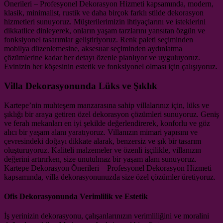
Önerileri – Profesyonel Dekorasyon Hizmeti kapsamında, modern,
klasik, minimalist, rustik ve daha birçok farklı stilde dekorasyon
hizmetleri sunuyoruz. Müşterilerimizin ihtiyaçlarını ve isteklerini
dikkatlice dinleyerek, onların yaşam tarzlarını yansıtan özgün ve
fonksiyonel tasarımlar geliştiriyoruz. Renk paleti seçiminden
mobilya düzenlemesine, aksesuar seçiminden aydınlatma
çözümlerine kadar her detayı özenle planlıyor ve uyguluyoruz.
Evinizin her köşesinin estetik ve fonksiyonel olması için çalışıyoruz.
Villa Dekorasyonunda Lüks ve Şıklık
Kartepe’nin muhteşem manzarasına sahip villalarınız için, lüks ve
şıklığı bir araya getiren özel dekorasyon çözümleri sunuyoruz. Geniş
ve ferah mekanları en iyi şekilde değerlendirerek, konforlu ve göz
alıcı bir yaşam alanı yaratıyoruz. Villanızın mimari yapısını ve
çevresindeki doğayı dikkate alarak, benzersiz ve şık bir tasarım
oluşturuyoruz. Kaliteli malzemeler ve özenli işçilikle, villanızın
değerini artırırken, size unutulmaz bir yaşam alanı sunuyoruz.
Kartepe Dekorasyon Önerileri – Profesyonel Dekorasyon Hizmeti
kapsamında, villa dekorasyonunuzda size özel çözümler üretiyoruz.
Ofis Dekorasyonunda Verimlilik ve Estetik
İş yerinizin dekorasyonu, çalışanlarınızın verimliliğini ve moralini