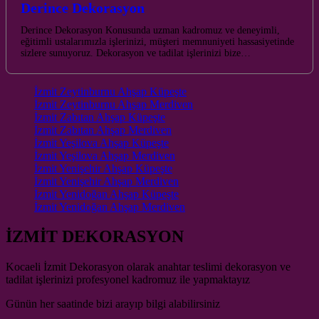
Derince Dekorasyon
Derince Dekorasyon Konusunda uzman kadromuz ve deneyimli,
eğitimli ustalarımızla işlerinizi, müşteri memnuniyeti hassasiyetinde
sizlere sunuyoruz. Dekorasyon ve tadilat işlerinizi bize…
İzmit Zeytinburnu Ahşap Küpeşte
İzmit Zeytinburnu Ahşap Merdiven
İzmit Zabıtan Ahşap Küpeşte
İzmit Zabıtan Ahşap Merdiven
İzmit Yeşilova Ahşap Küpeşte
İzmit Yeşilova Ahşap Merdiven
İzmit Yenişehir Ahşap Küpeşte
İzmit Yenişehir Ahşap Merdiven
İzmit Yenidoğan Ahşap Küpeşte
İzmit Yenidoğan Ahşap Merdiven
İZMİT DEKORASYON
Kocaeli İzmit Dekorasyon olarak anahtar teslimi dekorasyon ve
tadilat işlerinizi profesyonel kadromuz ile yapmaktayız
Günün her saatinde bizi arayıp bilgi alabilirsiniz