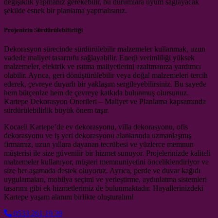
değişiklik yapmanız gerekebilir, bu durumlara uyum sağlayacak
şekilde esnek bir planlama yapmalısınız.
Projenizin Sürdürülebilirliği
Dekorasyon sürecinde sürdürülebilir malzemeler kullanmak, uzun
vadede maliyet tasarrufu sağlayabilir. Enerji verimliliği yüksek
malzemeler, elektrik ve ısıtma maliyetlerini azaltmanıza yardımcı
olabilir. Ayrıca, geri dönüştürülebilir veya doğal malzemeleri tercih
ederek, çevreye duyarlı bir yaklaşım sergileyebilirsiniz. Bu sayede
hem bütçenize hem de çevreye katkıda bulunmuş olursunuz.
Kartepe Dekorasyon Önerileri – Maliyet ve Planlama kapsamında
sürdürülebilirlik büyük önem taşır.
Kocaeli Kartepe’de ev dekorasyonu, villa dekorasyonu, ofis
dekorasyonu ve iş yeri dekorasyonu alanlarında uzmanlaşmış
firmamız, uzun yıllara dayanan tecrübesi ve yüzlerce memnun
müşterisi ile size güvenilir bir hizmet sunuyor. Projelerinizde kaliteli
malzemeler kullanıyor, müşteri memnuniyetini önceliklendiriyor ve
size her aşamada destek oluyoruz. Ayrıca, perde ve duvar kağıdı
uygulamaları, mobilya seçimi ve yerleştirme, aydınlatma sistemleri
tasarımı gibi ek hizmetlerimiz de bulunmaktadır. Hayallerinizdeki
Kartepe yaşam alanını birlikte oluşturalım!
0533 261 19 39