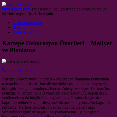
Skip to content
izmit dekorasyon
İzmit Kocaeli ve ilçelerinde dekorasyon tadilat
işleriniz uygun fiyatlarla yapılır
Main Navigation
İzmit Dekorasyon
İletişim
0533 261 19 39
Kartepe Dekorasyon Önerileri – Maliyet
ve Planlama
0533 261 19 39
Kartepe Dekorasyon Önerileri – Maliyet ve Planlama konusunda
uzman bir ekip olarak, hayallerinizdeki yaşam alanlarını gerçeğe
dönüştürmek için buradayız. Kocaeli’nin gözde ilçesi Kartepe’de,
evinizin, villanızın veya iş yerinizin dekorasyonunu baştan aşağı
yenilemek ya da küçük dokunuşlarla güzelleştirmek için size
kapsamlı rehberlik ve profesyonel hizmet sunuyoruz. Bu kapsamlı
rehberde, Kartepe dekorasyon sürecinde maliyetleri nasıl
yönetebileceğiniz ve başarılı bir planlama nasıl yapacağınız
konusunda size detaylı bilgiler sunacağız.