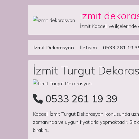
izmit dekora
Skip to content
İzmit Kocaeli ve ilçelerinde 
İzmit Dekorasyon
İletişim
0533 261 19 3
Main Navigation
İzmit Turgut Dekora
0533 261 19 39
Kocaeli İzmit Turgut Dekorasyon, konusunda uzman
zamanında ve uygun fiyatlarla yapmaktadır. Siz ar
bırakın..