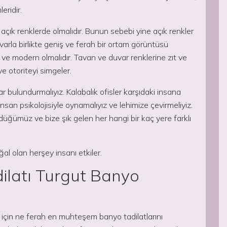
eridir.
açık renklerde olmalıdır. Bunun sebebi yine açık renkler
arla birlikte geniş ve ferah bir ortam görüntüsü
 ve modern olmalıdır. Tavan ve duvar renklerine zıt ve
ve otoriteyi simgeler.
bulundurmalıyız. Kalabalık ofisler karşıdaki insana
insan psikolojisiyle oynamalıyız ve lehimize çevirmeliyiz.
düğümüz ve bize şık gelen her hangi bir kaç yere farklı
ğal olan herşey insanı etkiler.
ilatı Turgut Banyo
 için ne ferah en muhteşem banyo tadilatlarını