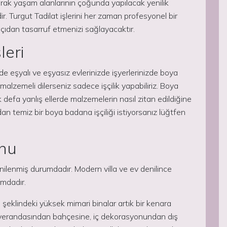
larak yaşam alanlarının çoğunda yapılacak yenilik
dir. Turgut Tadilat işlerini her zaman profesyonel bir
dan tasarruf etmenizi sağlayacaktır.
leri
e eşyalı ve eşyasız evlerinizde işyerlerinizde boya
z malzemeli dilerseniz sadece işçilik yapabiliriz. Boya
k defa yanlış ellerde malzemelerin nasıl zitan edildiğine
n temiz bir boya badana işçiliği istiyorsanız lüğtfen
onu
ilenmiş durumdadır. Modern villa ve ev denilince
umdadır.
şeklindeki yüksek mimari binalar artık bir kenara
, verandasından bahçesine, iç dekorasyonundan dış