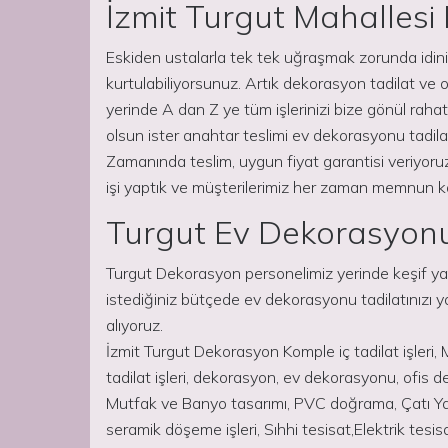
İzmit Turgut Mahalles
Eskiden ustalarla tek tek uğraşmak zorunda idiniz
kurtulabiliyorsunuz. Artık dekorasyon tadilat ve ona
yerinde A dan Z ye tüm işlerinizi bize gönül rahatl
olsun ister anahtar teslimi ev dekorasyonu tadilat
Zamanında teslim, uygun fiyat garantisi veriyor
işi yaptık ve müşterilerimiz her zaman memnun ka
Turgut Ev Dekorasyon
Turgut Dekorasyon personelimiz yerinde keşif yap
istediğiniz bütçede ev dekorasyonu tadilatınızı 
alıyoruz.
İzmit Turgut Dekorasyon Komple iç tadilat işleri, M
tadilat işleri, dekorasyon, ev dekorasyonu, ofis d
Mutfak ve Banyo tasarımı, PVC doğrama, Çatı Yal
seramik döşeme işleri, Sıhhi tesisat,Elektrik tesi