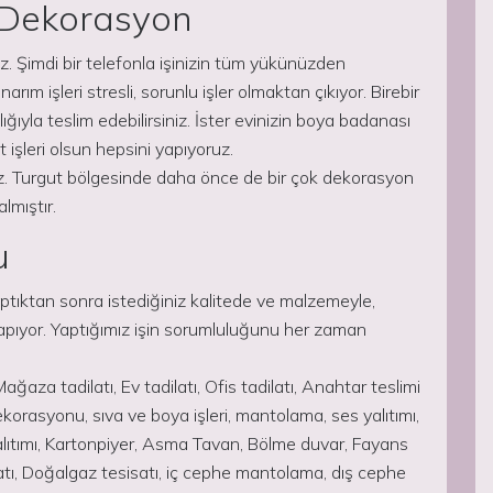
i Dekorasyon
. Şimdi bir telefonla işinizin tüm yükünüzden
rım işleri stresli, sorunlu işler olmaktan çıkıyor. Birebir
ığıyla teslim edebilirsiniz. İster evinizin boya badanası
 işleri olsun hepsini yapıyoruz.
uz. Turgut bölgesinde daha önce de bir çok dekorasyon
lmıştır.
u
tıktan sonra istediğiniz kalitede ve malzemeyle,
yapıyor. Yaptığımız işin sorumluluğunu her zaman
ağaza tadilatı, Ev tadilatı, Ofis tadilatı, Anahtar teslimi
ekorasyonu, sıva ve boya işleri, mantolama, ses yalıtımı,
ıtımı, Kartonpiyer, Asma Tavan, Bölme duvar, Fayans
satı, Doğalgaz tesisatı, iç cephe mantolama, dış cephe