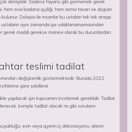
çok detaylıdır. Sadece fayans gibi görmemek gerek.
ği, hem sıva badana işçiliği, hem asma tavan ve alçıpan
em bulunur. Dolayısı ile insanlar bu ustaları tek tek arayıp
 ve ustaların aynı zamanda işe odaklanamamasından
iler gerek maddi gerekse manevi olarak bu durumlardan
tar teslimi tadilat
 bakımından değişkenlik göstermektedir. Burada 2022
rcihlerine göre şekillenir.
ikle yapılacak işin kapsamını incelemek gereklidir. Tadilat
nilenecek, komple tadilat olacak mı gibi soruların
 büyüklüğü, evin veya işyerin iç dekorasyonu, alanın