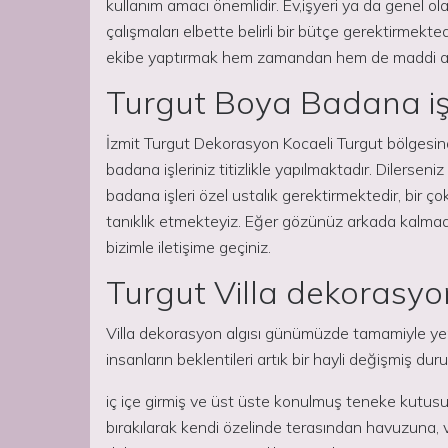
kullanım amacı önemlidir. Ev,işyeri ya da genel o
çalışmaları elbette belirli bir bütçe gerektirmekte
ekibe yaptırmak hem zamandan hem de maddi açı
Turgut Boya Badana iş
İzmit Turgut Dekorasyon Kocaeli Turgut bölgesind
badana işleriniz titizlikle yapılmaktadır. Dilerseni
badana işleri özel ustalık gerektirmektedir, bir ço
tanıklık etmekteyiz. Eğer gözünüz arkada kalmada
bizimle iletişime geçiniz.
Turgut Villa dekorasy
Villa dekorasyon algısı günümüzde tamamiyle yen
insanların beklentileri artık bir hayli değişmiş dur
iç içe girmiş ve üst üste konulmuş teneke kutusu 
bırakılarak kendi özelinde terasından havuzuna