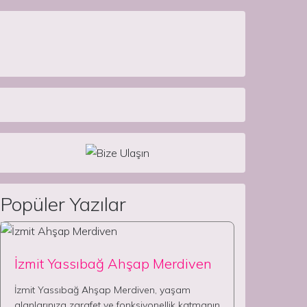
Popüler Yazılar
İzmit Yassıbağ Ahşap Merdiven
İzmit Yassıbağ Ahşap Merdiven, yaşam
alanlarınıza zarafet ve fonksiyonellik katmanın