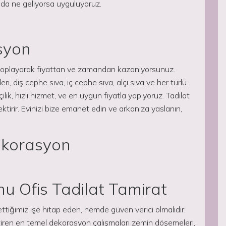
da ne geliyorsa uyguluyoruz.
syon
e toplayarak fiyattan ve zamandan kazanıyorsunuz.
eri, dış cephe sıva, iç cephe sıva, alçı sıva ve her türlü
şçilik, hızlı hizmet, ve en uygun fiyatla yapıyoruz. Tadilat
ktirir. Evinizi bize emanet edin ve arkanıza yaslanın,
Dekorasyon
u Ofis Tadilat Tamirat
tiğimiz işe hitap eden, hemde güven verici olmalıdır.
ettiren en temel dekorasyon çalışmaları zemin döşemeleri,