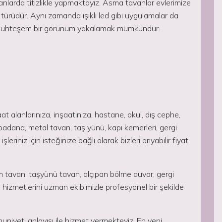
kanlarda titizlikle yapmaktayız. Asma tavanlar evlerimize
 türüdür. Aynı zamanda ışıklı led gibi uygulamalar da
e muhteşem bir görünüm yakalamak mümkündür.
şaat alanlarınıza, inşaatınıza, hastane, okul, dış cephe,
 badana, metal tavan, taş yünü, kapı kemerleri, gergi
şleriniz için isteğinize bağlı olarak bizleri arıyabilir fiyat
am tavan, taşyünü tavan, alçıpan bölme duvar, gergi
çatı hizmetlerini uzman ekibimizle profesyonel bir şekilde
mnuniyeti anlayışı ile hizmet vermekteyiz. En yeni