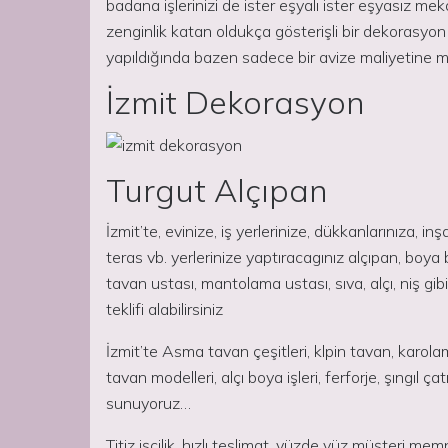
badana işlerinizi de ister eşyalı ister eşyasız me
zenginlik katan oldukça gösterişli bir dekorasyon
yapıldığında bazen sadece bir avize maliyetin
İzmit Dekorasyon
Turgut Alçıpan
İzmit’te, evinize, iş yerlerinize, dükkanlarınıza, in
teras vb. yerlerinize yaptıracagınız alçıpan, boya
tavan ustası, mantolama ustası, sıva, alçı, niş gibi i
teklifi alabilirsiniz
İzmit’te Asma tavan çeşitleri, klpin tavan, karol
tavan modelleri, alçı boya işleri, ferforje, şıngıl 
sunuyoruz…
Titiz işçilik, hızlı teslimat, yüzde yüz müşteri me