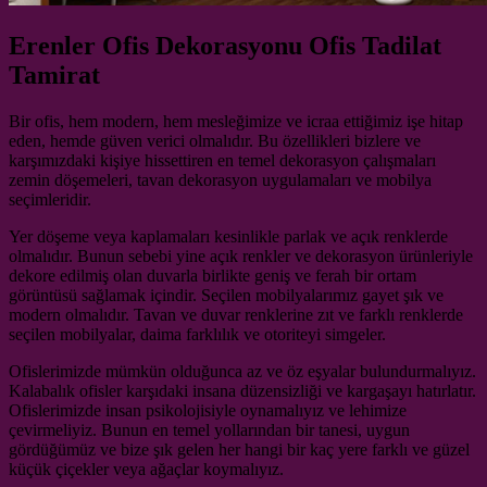
Erenler Ofis Dekorasyonu Ofis Tadilat
Tamirat
Bir ofis, hem modern, hem mesleğimize ve icraa ettiğimiz işe hitap
eden, hemde güven verici olmalıdır. Bu özellikleri bizlere ve
karşımızdaki kişiye hissettiren en temel dekorasyon çalışmaları
zemin döşemeleri, tavan dekorasyon uygulamaları ve mobilya
seçimleridir.
Yer döşeme veya kaplamaları kesinlikle parlak ve açık renklerde
olmalıdır. Bunun sebebi yine açık renkler ve dekorasyon ürünleriyle
dekore edilmiş olan duvarla birlikte geniş ve ferah bir ortam
görüntüsü sağlamak içindir. Seçilen mobilyalarımız gayet şık ve
modern olmalıdır. Tavan ve duvar renklerine zıt ve farklı renklerde
seçilen mobilyalar, daima farklılık ve otoriteyi simgeler.
Ofislerimizde mümkün olduğunca az ve öz eşyalar bulundurmalıyız.
Kalabalık ofisler karşıdaki insana düzensizliği ve kargaşayı hatırlatır.
Ofislerimizde insan psikolojisiyle oynamalıyız ve lehimize
çevirmeliyiz. Bunun en temel yollarından bir tanesi, uygun
gördüğümüz ve bize şık gelen her hangi bir kaç yere farklı ve güzel
küçük çiçekler veya ağaçlar koymalıyız.