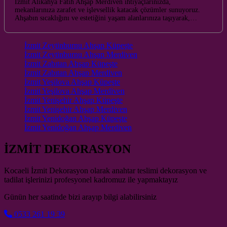
İzmit Alikahya Fatih Ahşap Merdiven ihtiyaçlarınızda,
mekanlarınıza zarafet ve işlevsellik katacak çözümler sunuyoruz.
Ahşabın sıcaklığını ve estetiğini yaşam alanlarınıza taşıyarak,…
İzmit Zeytinburnu Ahşap Küpeşte
İzmit Zeytinburnu Ahşap Merdiven
İzmit Zabıtan Ahşap Küpeşte
İzmit Zabıtan Ahşap Merdiven
İzmit Yeşilova Ahşap Küpeşte
İzmit Yeşilova Ahşap Merdiven
İzmit Yenişehir Ahşap Küpeşte
İzmit Yenişehir Ahşap Merdiven
İzmit Yenidoğan Ahşap Küpeşte
İzmit Yenidoğan Ahşap Merdiven
İZMİT DEKORASYON
Kocaeli İzmit Dekorasyon olarak anahtar teslimi dekorasyon ve
tadilat işlerinizi profesyonel kadromuz ile yapmaktayız
Günün her saatinde bizi arayıp bilgi alabilirsiniz
0533 261 19 39