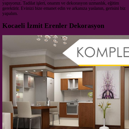
yapıyoruz. Tadilat işleri, onarım ve dekorasyon uzmanlık, eğitim
gerektirir. Evinizi bize emanet edin ve arkanıza yaslanın, gerisini biz
yapalım.
Kocaeli İzmit Erenler Dekorasyon