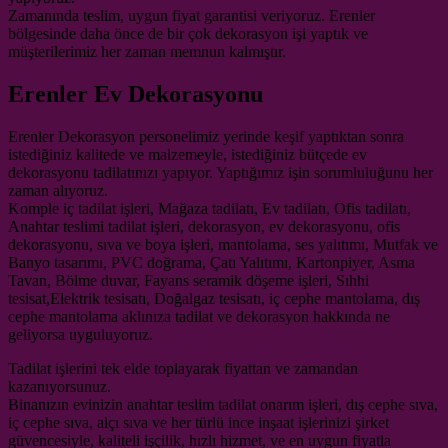
Zamanında teslim, uygun fiyat garantisi veriyoruz. Erenler
bölgesinde daha önce de bir çok dekorasyon işi yaptık ve
müşterilerimiz her zaman memnun kalmıştır.
Erenler Ev Dekorasyonu
Erenler Dekorasyon personelimiz yerinde keşif yaptıktan sonra
istediğiniz kalitede ve malzemeyle, istediğiniz bütçede ev
dekorasyonu tadilatınızı yapıyor. Yaptığımız işin sorumluluğunu her
zaman alıyoruz.
Komple iç tadilat işleri, Mağaza tadilatı, Ev tadilatı, Ofis tadilatı,
Anahtar teslimi tadilat işleri, dekorasyon, ev dekorasyonu, ofis
dekorasyonu, sıva ve boya işleri, mantolama, ses yalıtımı, Mutfak ve
Banyo tasarımı, PVC doğrama, Çatı Yalıtımı, Kartonpiyer, Asma
Tavan, Bölme duvar, Fayans seramik döşeme işleri, Sıhhi
tesisat,Elektrik tesisatı, Doğalgaz tesisatı, iç cephe mantolama, dış
cephe mantolama aklınıza tadilat ve dekorasyon hakkında ne
geliyorsa uyguluyoruz.
Tadilat işlerini tek elde toplayarak fiyattan ve zamandan
kazanıyorsunuz.
Binanızın evinizin anahtar teslim tadilat onarım işleri, dış cephe sıva,
iç cephe sıva, alçı sıva ve her türlü ince inşaat işlerinizi şirket
güvencesiyle, kaliteli işçilik, hızlı hizmet, ve en uygun fiyatla