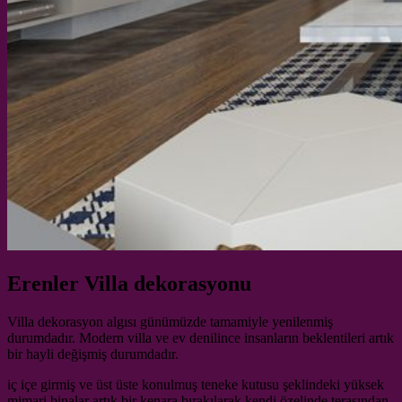
Erenler Villa dekorasyonu
Villa dekorasyon algısı günümüzde tamamiyle yenilenmiş
durumdadır. Modern villa ve ev denilince insanların beklentileri artık
bir hayli değişmiş durumdadır.
iç içe girmiş ve üst üste konulmuş teneke kutusu şeklindeki yüksek
mimari binalar artık bir kenara bırakılarak kendi özelinde terasından