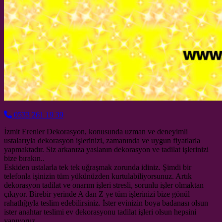
0533 261 19 39
İzmit Erenler Dekorasyon, konusunda uzman ve deneyimli
ustalarıyla dekorasyon işlerinizi, zamanında ve uygun fiyatlarla
yapmaktadır. Siz arkanıza yaslanın dekorasyon ve tadilat işlerinizi
bize bırakın..
Eskiden ustalarla tek tek uğraşmak zorunda idiniz. Şimdi bir
telefonla işinizin tüm yükünüzden kurtulabiliyorsunuz. Artık
dekorasyon tadilat ve onarım işleri stresli, sorunlu işler olmaktan
çıkıyor. Birebir yerinde A dan Z ye tüm işlerinizi bize gönül
rahatlığıyla teslim edebilirsiniz. İster evinizin boya badanası olsun
ister anahtar teslimi ev dekorasyonu tadilat işleri olsun hepsini
yapıyoruz.