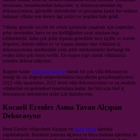
havuzuna, verandasından bahçesine, iç dekorasyonundan dış
dekorasyonuna, güvenlik sistemlerine ve peyzajına kadar her noktası
bulunan villalar son derece ilgi çekici ve popüler hale geldi.
Villalar, genelde keyifli bir ortam içerisinde yaşamak için yaptırılan ,
şehir stresinden, hava ve ses kirliliğinden uzak alanlara inşa
edilmektedir. daha çok şehir dışında genellikle ince işçilik ve özenle
döşenen, dekore edilen ev ve yaşam alanlar olan villaların iç
dekorasyonuna semtlerdeki yada şehir merkezindeki herhangi bir
evden daha çok önem verilir. En uygun yapı olarak villalarınızı
yeniden dekore ediyoruz.
Bugüne kadar
izmit dekorasyon
olarak bir çok villa dekorasyon
örneği ile siz değerli müşterilerimizin hayallerini gerçekleştiriyoruz.
2022 villa tasarımları, 2022 trend villa dekorasyonları ve en modern
villalardan en geleneksel tasarımlara kadar, her biri için özel iç
dekorasyon örneklerini sizler için hazırlıyoruz.
Kocaeli Erenler Asma Tavan Alçıpan
Dekorasyon
İzmit Erenler bölgesinde Alçıpan ve
asma tavan
işleriniz
yapılmaktadır. Bunların yanısıra alçısıva ve boya badana işlerinizi de