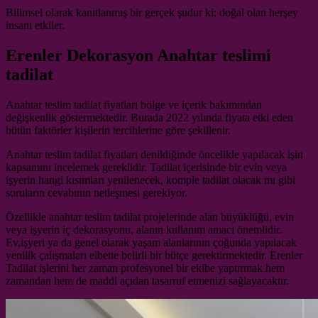
Bilimsel olarak kanıtlanmış bir gerçek şudur ki; doğal olan herşey
insanı etkiler.
Erenler Dekorasyon Anahtar teslimi
tadilat
Anahtar teslim tadilat fiyatları bölge ve içerik bakımından
değişkenlik göstermektedir. Burada 2022 yılında fiyata etki eden
bütün faktörler kişilerin tercihlerine göre şekillenir.
Anahtar teslim tadilat fiyatları denildiğinde öncelikle yapılacak işin
kapsamını incelemek gereklidir. Tadilat içerisinde bir evin veya
işyerin hangi kısımları yenilenecek, komple tadilat olacak mı gibi
soruların cevabının netleşmesi gerekiyor.
Özellikle anahtar teslim tadilat projelerinde alan büyüklüğü, evin
veya işyerin iç dekorasyonu, alanın kullanım amacı önemlidir.
Ev,işyeri ya da genel olarak yaşam alanlarının çoğunda yapılacak
yenilik çalışmaları elbette belirli bir bütçe gerektirmektedir. Erenler
Tadilat işlerini her zaman profesyonel bir ekibe yaptırmak hem
zamandan hem de maddi açıdan tasarruf etmenizi sağlayacaktır.