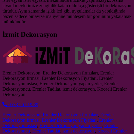
ister eşyalı ister eşyasız mekanlarda titizlikle yapmaktayız. Asma
tavanlar evlerimize zenginlik katan oldukça gösterişli bir dekorasyon
türüdür. Aynı zamanda ışıklı led gibi uygulamalar da yapıldığında
bazen sadece bir avize maliyetine muhteşem bir görünüm yakalamak
mümkündür.
İzmit Dekorasyon
Erenler Dekorasyon, Erenler Dekorasyon firmaları, Erenler
Dekorasyon firması, Erenler Dekorasyon Fiyatları, Erenler
Dekorasyon ustası, Erenler Dekorasyon yapan yerler, Erenler
Dekorasyoncu, Erenler Tadilat, izmit dekorasyon, Kocaeli Erenler
Dekorasyon
0533 261 19 39
Erenler Dekorasyon
,
Erenler Dekorasyon firmaları
,
Erenler
Dekorasyon firması
,
Erenler Dekorasyon Fiyatları
,
Erenler
Dekorasyon ustası
,
Erenler Dekorasyon yapan yerler
,
Erenler
Dekorasyoncu
,
Erenler Tadilat
,
izmit dekorasyon
,
Kocaeli Erenler