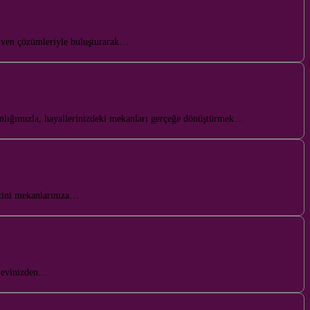
rdiven çözümleriyle buluşturarak…
manlığımızla, hayallerinizdeki mekanları gerçeğe dönüştürmek…
etini mekanlarınıza…
, evinizden…