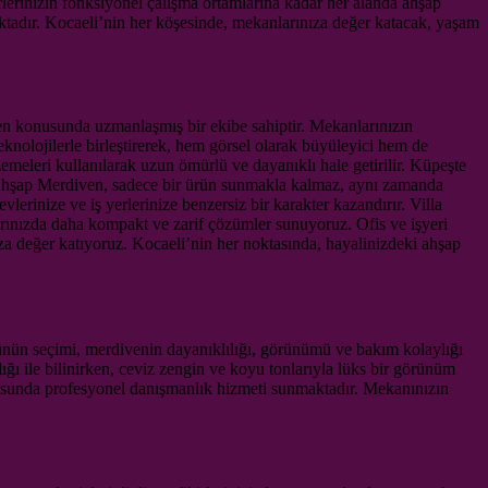
 yerlerinizin fonksiyonel çalışma ortamlarına kadar her alanda ahşap
ktadır. Kocaeli’nin her köşesinde, mekanlarınıza değer katacak, yaşam
en konusunda uzmanlaşmış bir ekibe sahiptir. Mekanlarınızın
eknolojilerle birleştirerek, hem görsel olarak büyüleyici hem de
emeleri kullanılarak uzun ömürlü ve dayanıklı hale getirilir. Küpeşte
 Ahşap Merdiven, sadece bir ürün sunmakla kalmaz, aynı zamanda
lerinize ve iş yerlerinize benzersiz bir karakter kazandırır. Villa
arınızda daha kompakt ve zarif çözümler sunuyoruz. Ofis ve işyeri
a değer katıyoruz. Kocaeli’nin her noktasında, hayalinizdeki ahşap
ürünün seçimi, merdivenin dayanıklılığı, görünümü ve bakım kolaylığı
lığı ile bilinirken, ceviz zengin ve koyu tonlarıyla lüks bir görünüm
nusunda profesyonel danışmanlık hizmeti sunmaktadır. Mekanınızın