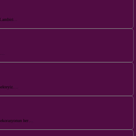
li Lambiri…
an…
nmekteyiz.…
, dekorasyonun her…