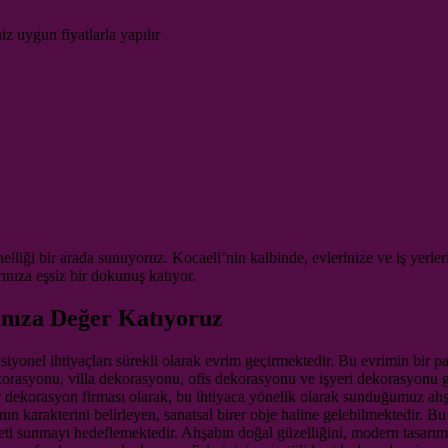
iz uygun fiyatlarla yapılır
lliği bir arada sunuyoruz. Kocaeli’nin kalbinde, evlerinize ve iş yerl
rınıza eşsiz bir dokunuş katıyor.
ınıza Değer Katıyoruz
siyonel ihtiyaçları sürekli olarak evrim geçirmektedir. Bu evrimin bir p
 dekorasyonu, villa dekorasyonu, ofis dekorasyonu ve işyeri dekorasyonu
 dekorasyon firması olarak, bu ihtiyaca yönelik olarak sunduğumuz ah
nın karakterini belirleyen, sanatsal birer obje haline gelebilmektedir. B
hizmeti sunmayı hedeflemektedir. Ahşabın doğal güzelliğini, modern tasar