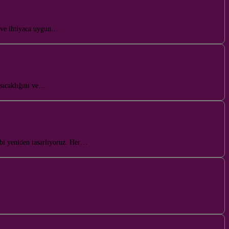
ke ve ihtiyaca uygun…
 sıcaklığını ve…
bi yeniden tasarlıyoruz. Her…