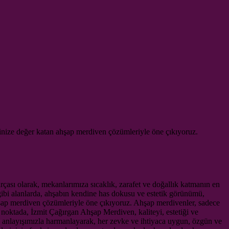
erinize değer katan ahşap merdiven çözümleriyle öne çıkıyoruz.
arçası olarak, mekanlarımıza sıcaklık, zarafet ve doğallık katmanın en
 gibi alanlarda, ahşabın kendine has dokusu ve estetik görünümü,
şap merdiven çözümleriyle öne çıkıyoruz. Ahşap merdivenler, sadece
u noktada, İzmit Çağırgan Ahşap Merdiven, kaliteyi, estetiği ve
ım anlayışımızla harmanlayarak, her zevke ve ihtiyaca uygun, özgün ve