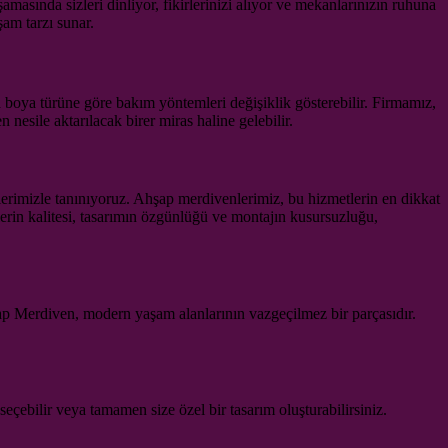
masında sizleri dinliyor, fikirlerinizi alıyor ve mekanlarınızın ruhuna
am tarzı sunar.
 boya türüne göre bakım yöntemleri değişiklik gösterebilir. Firmamız,
nesile aktarılacak birer miras haline gelebilir.
rimizle tanınıyoruz. Ahşap merdivenlerimiz, bu hizmetlerin en dikkat
melerin kalitesi, tasarımın özgünlüğü ve montajın kusursuzluğu,
şap Merdiven, modern yaşam alanlarının vazgeçilmez bir parçasıdır.
çebilir veya tamamen size özel bir tasarım oluşturabilirsiniz.