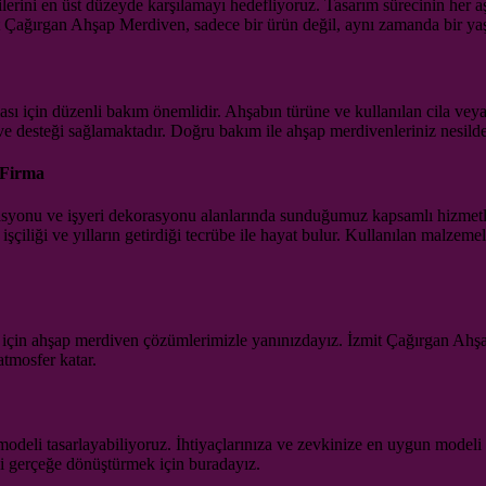
erini en üst düzeyde karşılamayı hedefliyoruz. Tasarım sürecinin her aşa
it Çağırgan Ahşap Merdiven, sadece bir ürün değil, aynı zamanda bir yaş
ı için düzenli bakım önemlidir. Ahşabın türüne ve kullanılan cila veya
e desteği sağlamaktadır. Doğru bakım ile ahşap merdivenleriniz nesilden 
 Firma
asyonu ve işyeri dekorasyonu alanlarında sunduğumuz kapsamlı hizmetle
z işçiliği ve yılların getirdiği tecrübe ile hayat bulur. Kullanılan malze
mak için ahşap merdiven çözümlerimizle yanınızdayız. İzmit Çağırgan Ah
atmosfer katar.
eli tasarlayabiliyoruz. İhtiyaçlarınıza ve zevkinize en uygun modeli se
eni gerçeğe dönüştürmek için buradayız.