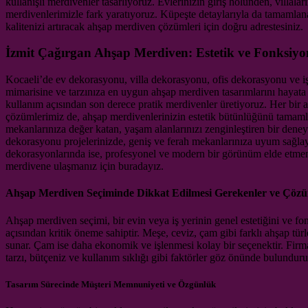
kullanışlı merdivenler tasarlıyoruz. Evlerinizin giriş holünden, villalar
merdivenlerimizle fark yaratıyoruz. Küpeşte detaylarıyla da tamamlan
kalitenizi artıracak ahşap merdiven çözümleri için doğru adrestesiniz.
İzmit Çağırgan Ahşap Merdiven: Estetik ve Fonksiyo
Kocaeli’de ev dekorasyonu, villa dekorasyonu, ofis dekorasyonu ve iş
mimarisine ve tarzınıza en uygun ahşap merdiven tasarımlarını hayata g
kullanım açısından son derece pratik merdivenler üretiyoruz. Her bir a
çözümlerimiz de, ahşap merdivenlerinizin estetik bütünlüğünü tamam
mekanlarınıza değer katan, yaşam alanlarınızı zenginleştiren bir deneyim
dekorasyonu projelerinizde, geniş ve ferah mekanlarınıza uyum sağlay
dekorasyonlarında ise, profesyonel ve modern bir görünüm elde etmeni
merdivene ulaşmanız için buradayız.
Ahşap Merdiven Seçiminde Dikkat Edilmesi Gerekenler ve Çözü
Ahşap merdiven seçimi, bir evin veya iş yerinin genel estetiğini ve f
açısından kritik öneme sahiptir. Meşe, ceviz, çam gibi farklı ahşap türl
sunar. Çam ise daha ekonomik ve işlenmesi kolay bir seçenektir. Fir
tarzı, bütçeniz ve kullanım sıklığı gibi faktörler göz önünde bulunduru
Tasarım Sürecinde Müşteri Memnuniyeti ve Özgünlük