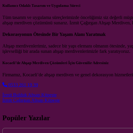
Kullanıcı Odaklı Tasarım ve Uygulama Süreci
Tüm tasarım ve uygulama süreçlerimizde önceliğimiz siz değerli müşter
ahşap merdiven çözümünü sunarız. İzmit Çağırgan Ahşap Merdiven, ka
Dekorasyonun Ötesinde Bir Yaşam Alanı Yaratmak
Ahşap merdivenlerimiz, sadece bir yapı elemanı olmanın ötesinde, yaşa
işlevselliği bir arada sunan ahşap merdivenlerimizle fark yaratıyoruz.
Kocaeli’de Ahşap Merdiven Çözümleri İçin Güvenilir Adresiniz
Firmamız, Kocaeli’de ahşap merdiven ve genel dekorasyon hizmetler
0533 261 19 39
Post navigation
İzmit Bulduk Ahşap Küpeşte
İzmit Çağırgan Ahşap Küpeşte
Popüler Yazılar