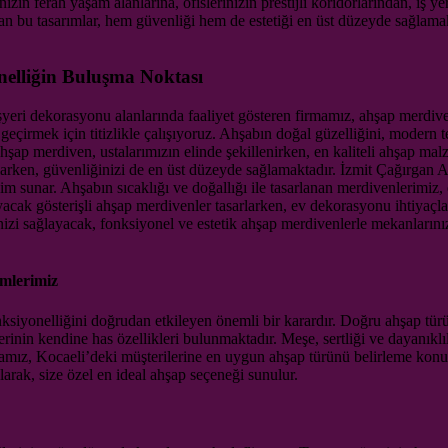
ınızın ferah yaşam alanlarına, ofislerinizin prestijli koridorlarından, iş
an bu tasarımlar, hem güvenliği hem de estetiği en üst düzeyde sağlama
nelliğin Buluşma Noktası
yeri dekorasyonu alanlarında faaliyet gösteren firmamız, ahşap merdiv
eçirmek için titizlikle çalışıyoruz. Ahşabın doğal güzelliğini, modern t
hşap merdiven, ustalarımızın elinde şekillenirken, en kaliteli ahşap malz
larken, güvenliğinizi de en üst düzeyde sağlamaktadır. İzmit Çağırgan
 sunar. Ahşabın sıcaklığı ve doğallığı ile tasarlanan merdivenlerimiz, ev
acak gösterişli ahşap merdivenler tasarlarken, ev dekorasyonu ihtiyaçl
zi sağlayacak, fonksiyonel ve estetik ahşap merdivenlerle mekanlarınız
mlerimiz
onksiyonelliğini doğrudan etkileyen önemli bir karardır. Doğru ahşap t
erinin kendine has özellikleri bulunmaktadır. Meşe, sertliği ve dayanıklı
mamız, Kocaeli’deki müşterilerine en uygun ahşap türünü belirleme ko
larak, size özel en ideal ahşap seçeneği sunulur.