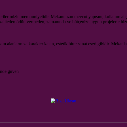
ilerimizin memnuniyetidir. Mekanınızın mevcut yapısını, kullanım alışkan
liteden ödün vermeden, zamanında ve bütçenize uygun projelerle hizm
m alanlarınıza karakter katan, estetik birer sanat eseri gibidir. Mekan
inde güven