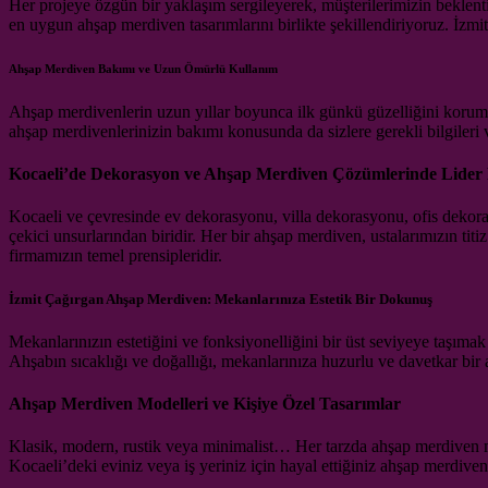
Her projeye özgün bir yaklaşım sergileyerek, müşterilerimizin beklentil
en uygun ahşap merdiven tasarımlarını birlikte şekillendiriyoruz. İzm
Ahşap Merdiven Bakımı ve Uzun Ömürlü Kullanım
Ahşap merdivenlerin uzun yıllar boyunca ilk günkü güzelliğini korumas
ahşap merdivenlerinizin bakımı konusunda da sizlere gerekli bilgileri v
Kocaeli’de Dekorasyon ve Ahşap Merdiven Çözümlerinde Lider
Kocaeli ve çevresinde ev dekorasyonu, villa dekorasyonu, ofis dekor
çekici unsurlarından biridir. Her bir ahşap merdiven, ustalarımızın titi
firmamızın temel prensipleridir.
İzmit Çağırgan Ahşap Merdiven: Mekanlarınıza Estetik Bir Dokunuş
Mekanlarınızın estetiğini ve fonksiyonelliğini bir üst seviyeye taşı
Ahşabın sıcaklığı ve doğallığı, mekanlarınıza huzurlu ve davetkar bir 
Ahşap Merdiven Modelleri ve Kişiye Özel Tasarımlar
Klasik, modern, rustik veya minimalist… Her tarzda ahşap merdiven mod
Kocaeli’deki eviniz veya iş yeriniz için hayal ettiğiniz ahşap merdiv