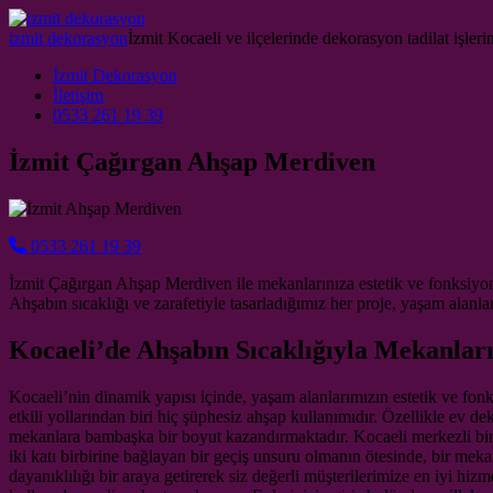
Skip to content
izmit dekorasyon
İzmit Kocaeli ve ilçelerinde dekorasyon tadilat işlerin
Main Navigation
İzmit Dekorasyon
İletişim
0533 261 19 39
İzmit Çağırgan Ahşap Merdiven
0533 261 19 39
İzmit Çağırgan Ahşap Merdiven ile mekanlarınıza estetik ve fonksiyone
Ahşabın sıcaklığı ve zarafetiyle tasarladığımız her proje, yaşam alanla
Kocaeli’de Ahşabın Sıcaklığıyla Mekanlar
Kocaeli’nin dinamik yapısı içinde, yaşam alanlarımızın estetik ve fonk
etkili yollarından biri hiç şüphesiz ahşap kullanımıdır. Özellikle ev
mekanlara bambaşka bir boyut kazandırmaktadır. Kocaeli merkezli bir
iki katı birbirine bağlayan bir geçiş unsuru olmanın ötesinde, bir meka
dayanıklılığı bir araya getirerek siz değerli müşterilerimize en iyi 