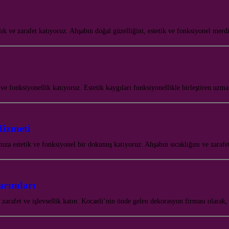
lık ve zarafet katıyoruz. Ahşabın doğal güzelliğini, estetik ve fonksiyonel me
e fonksiyonellik katıyoruz. Estetik kaygıları fonksiyonellikle birleştiren uz
Hizmeti
a estetik ve fonksiyonel bir dokunuş katıyoruz. Ahşabın sıcaklığını ve zaraf
arımları
rafet ve işlevsellik katın. Kocaeli’nin önde gelen dekorasyon firması olarak