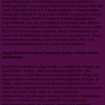
rengini değiştirmek, mevcut rengini canlandırmak, çizikleri ve
lekeleri gidermek veya tamamen yeni bir görünüm kazandırmak gibi
çeşitli seçenekler sunuyoruz. Küpeşte yenileme ve ahşap basamak
onarımı gibi detaylar da bu hizmetin ayrılmaz bir parçasıdır. Derince
Fatih Sultan Ahşap Merdiven Yenileme Hizmeti, mekanlarınıza
değer katmanın yanı sıra, güvenliğinizi de ön planda tutar. Eskiyen
ve gevşeyen basamaklar veya küpeşteler, ciddi kazalara yol açabilir.
Biz, bu tür riskleri ortadan kaldırarak, ahşap merdivenlerinizi hem
estetik hem de fonksiyonel açıdan kusursuz hale getiriyoruz. Ahşap
merdivenlerinizi yenilemek, sadece bir tadilat işlemi değil, aynı
zamanda mekanlarınıza yeni bir yaşam enerjisi katmaktır.
Ahşap Merdiven Yenileme Sürecimiz: Kalite ve Detay Odaklı
Yaklaşımımız
Kocaeli’de sunduğumuz ahşap merdiven yenileme hizmetinde, her
adımda kalite ve detay odaklı bir yaklaşım sergiliyoruz. Ofis
dekorasyonu ve işyeri dekorasyonu projelerimizde de olduğu gibi,
ahşap merdiven yenileme sürecimiz titiz bir planlama ile başlar. İlk
olarak, merdivenlerinizin mevcut durumunu dikkatlice inceleriz.
Ahşabın türü, yıpranma derecesi, mevcut kaplaması ve olası hasarlar
detaylı bir şekilde analiz edilir. Bu analiz sonucunda,
merdivenleriniz için en uygun yenileme yöntemleri ve malzemeleri
belirlenir. Yenileme sürecimiz, genellikle eski kaplamanın
temizlenmesiyle başlar. Bu aşamada, ahşaba zarar vermeden,