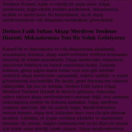
Yenileme Hizmeti, kalite ve estetiği bir arada sunar. Ahşap
merdivenler, doğru ellerde yeniden şekillenerek, mekanlarınıza
sıcaklık ve zarafet katar. Bu hizmetimizle, siz de ahşap
merdivenlerinizin eski ihtişamına kavuştuğunu göreceksiniz.
Derince Fatih Sultan Ahşap Merdiven Yenileme
Hizmeti: Mekanlarınıza Yeni Bir Soluk Getiriyoruz
Kocaeli’de ev dekorasyonu ve villa dekorasyonu alanlarında
uzmanlaşmış firmamız, ahşap merdivenlerinizi yenileme konusunda
benzersiz bir hizmet sunmaktadır. Ahşap merdivenler, mekanların
atmosferini belirleyen en önemli unsurlardan biridir. Zamanla
kullanım, güneş ışığına maruz kalma veya nem gibi faktörler
nedeniyle ahşap merdivenler yıpranabilir, renkleri solabilir ve estetik
görünümlerini kaybedebilir. Bu durum, genel dekorasyonu olumsuz
etkileyebilir. İşte tam bu noktada, Derince Fatih Sultan Ahşap
Merdiven Yenileme Hizmeti ile devreye giriyoruz. Amacımız,
sadece eskiyen ahşap merdivenlerinizi onarmak değil, aynı zamanda
mekanlarınıza modern bir dokunuş katmaktır. Ahşap merdiven
yenileme sürecimiz, titiz bir analizle başlar. Merdivenlerinizin
mevcut durumu, ahşap türü, kullanılan boya veya cila gibi detaylar
incelenir. Ardından, en uygun yenileme teknikleri ve malzemeleri
belirlenir. Bu süreçte, müşteri memnuniyetini en üst düzeyde tutmak
için sizinle yakın işbirliği içinde çalışırız. Ahşap merdivenlerinizin