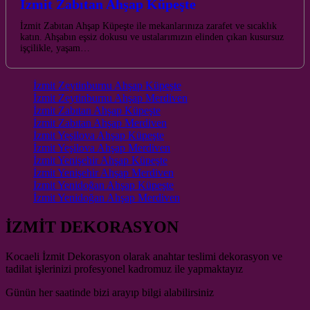
İzmit Zabıtan Ahşap Küpeşte
İzmit Zabıtan Ahşap Küpeşte ile mekanlarınıza zarafet ve sıcaklık
katın. Ahşabın eşsiz dokusu ve ustalarımızın elinden çıkan kusursuz
işçilikle, yaşam…
İzmit Zeytinburnu Ahşap Küpeşte
İzmit Zeytinburnu Ahşap Merdiven
İzmit Zabıtan Ahşap Küpeşte
İzmit Zabıtan Ahşap Merdiven
İzmit Yeşilova Ahşap Küpeşte
İzmit Yeşilova Ahşap Merdiven
İzmit Yenişehir Ahşap Küpeşte
İzmit Yenişehir Ahşap Merdiven
İzmit Yenidoğan Ahşap Küpeşte
İzmit Yenidoğan Ahşap Merdiven
İZMİT DEKORASYON
Kocaeli İzmit Dekorasyon olarak anahtar teslimi dekorasyon ve
tadilat işlerinizi profesyonel kadromuz ile yapmaktayız
Günün her saatinde bizi arayıp bilgi alabilirsiniz