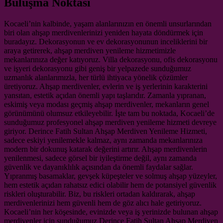
Buluşma Noktası
Kocaeli’nin kalbinde, yaşam alanlarınızın en önemli unsurlarından
biri olan ahşap merdivenlerinizi yeniden hayata döndürmek için
buradayız. Dekorasyonun ve ev dekorasyonunun inceliklerini bir
araya getirerek, ahşap merdiven yenileme hizmetimizle
mekanlarınıza değer katıyoruz. Villa dekorasyonu, ofis dekorasyonu
ve işyeri dekorasyonu gibi geniş bir yelpazede sunduğumuz
uzmanlık alanlarımızla, her türlü ihtiyaca yönelik çözümler
üretiyoruz. Ahşap merdivenler, evlerin ve iş yerlerinin karakterini
yansıtan, estetik açıdan önemli yapı taşlarıdır. Zamanla yıpranan,
eskimiş veya modası geçmiş ahşap merdivenler, mekanların genel
görünümünü olumsuz etkileyebilir. İşte tam bu noktada, Kocaeli’de
sunduğumuz profesyonel ahşap merdiven yenileme hizmeti devreye
giriyor. Derince Fatih Sultan Ahşap Merdiven Yenileme Hizmeti,
sadece eskiyi yenilemekle kalmaz, aynı zamanda mekanlarınıza
modern bir dokunuş katarak değerini artırır. Ahşap merdivenlerin
yenilenmesi, sadece görsel bir iyileştirme değil, aynı zamanda
güvenlik ve dayanıklılık açısından da önemli faydalar sağlar.
Yıpranmış basamaklar, gevşek küpeşteler ve solmuş ahşap yüzeyler,
hem estetik açıdan rahatsız edici olabilir hem de potansiyel güvenlik
riskleri oluşturabilir. Biz, bu riskleri ortadan kaldırarak, ahşap
merdivenlerinizi hem güvenli hem de göz alıcı hale getiriyoruz.
Kocaeli’nin her köşesinde, evinizde veya iş yerinizde bulunan ahşap
merdivenler için sunduğumuz Derince Fatih Sultan Ahşap Merdiven