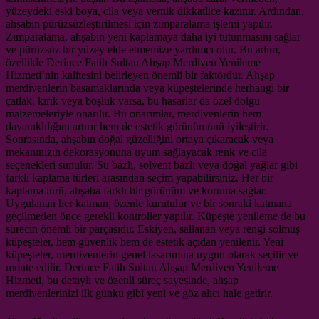
yüzeydeki eski boya, cila veya vernik dikkatlice kazınır. Ardından,
ahşabın pürüzsüzleştirilmesi için zımparalama işlemi yapılır.
Zımparalama, ahşabın yeni kaplamaya daha iyi tutunmasını sağlar
ve pürüzsüz bir yüzey elde etmemize yardımcı olur. Bu adım,
özellikle Derince Fatih Sultan Ahşap Merdiven Yenileme
Hizmeti’nin kalitesini belirleyen önemli bir faktördür. Ahşap
merdivenlerin basamaklarında veya küpeştelerinde herhangi bir
çatlak, kırık veya boşluk varsa, bu hasarlar da özel dolgu
malzemeleriyle onarılır. Bu onarımlar, merdivenlerin hem
dayanıklılığını artırır hem de estetik görünümünü iyileştirir.
Sonrasında, ahşabın doğal güzelliğini ortaya çıkaracak veya
mekanınızın dekorasyonuna uyum sağlayacak renk ve cila
seçenekleri sunulur. Su bazlı, solvent bazlı veya doğal yağlar gibi
farklı kaplama türleri arasından seçim yapabilirsiniz. Her bir
kaplama türü, ahşaba farklı bir görünüm ve koruma sağlar.
Uygulanan her katman, özenle kurutulur ve bir sonraki katmana
geçilmeden önce gerekli kontroller yapılır. Küpeşte yenileme de bu
sürecin önemli bir parçasıdır. Eskiyen, sallanan veya rengi solmuş
küpeşteler, hem güvenlik hem de estetik açıdan yenilenir. Yeni
küpeşteler, merdivenlerin genel tasarımına uygun olarak seçilir ve
monte edilir. Derince Fatih Sultan Ahşap Merdiven Yenileme
Hizmeti, bu detaylı ve özenli süreç sayesinde, ahşap
merdivenlerinizi ilk günkü gibi yeni ve göz alıcı hale getirir.