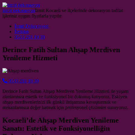
Skip to content
izmit dekorasyon
İzmit Kocaeli ve ilçelerinde dekorasyon tadilat
işleriniz uygun fiyatlarla yapılır
Main Navigation
İzmit Dekorasyon
İletişim
0533 261 19 39
Derince Fatih Sultan Ahşap Merdiven
Yenileme Hizmeti
0533 261 19 39
Derince Fatih Sultan Ahşap Merdiven Yenileme Hizmeti ile yaşam
alanlarınıza estetik ve fonksiyonel bir dokunuş katıyoruz. Eskiyen
ahşap merdivenlerinizi ilk günkü ihtişamına kavuşturmak ve
mekanlarınıza değer katmak için profesyonel çözümler sunuyoruz.
Kocaeli’de Ahşap Merdiven Yenileme
Sanatı: Estetik ve Fonksiyonelliğin