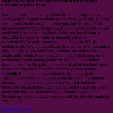
Ahşap Merdiven Tasarım ve Uygulama Seçenekleri: Hayalinizdeki
Görünümü Gerçekleştiriyoruz
Kocaeli’de ahşap merdiven yenileme hizmetimiz kapsamında,
sizlere geniş bir tasarım ve uygulama yelpazesi sunuyoruz. Evinizin
veya iş yerinizin dekorasyonuna en uygun, hayallerinizdeki ahşap
merdiven görünümünü gerçeğe dönüştürmek için buradayız. Ahşap
merdivenler, mekanların karakterini belirleyen önemli bir tasarım
unsurudur. Bu nedenle, yenileme sürecinde estetik ve
fonksiyonelliği bir arada sunan çözümler üretiyoruz. Klasik,
modern, rustik veya minimalist tarzlarda ahşap merdiven tasarımları
oluşturabiliriz. Ahşap türü seçimi, yenileme sürecinin en önemli
adımlarından biridir. Meşe, ceviz, çam, tik gibi farklı ahşap türleri,
merdivenlere farklı dokular, renkler ve dayanıklılık özellikleri
kazandırır. Her bir ahşap türünün kendine özgü bir karakteri vardır
ve mekanınızın genel atmosferine uyum sağlayacak şekilde
seçilebilir. Renklendirme seçeneklerimiz de oldukça geniştir.
Ahşabın doğal rengini vurgulayan şeffaf cilalardan, mekanınızın
dekorasyonuna uyum sağlayacak koyu veya açık tonlara kadar
birçok renk alternatifi mevcuttur. Özel boyama teknikleri ile ahşap
merdivenlerinize tamamen farklı bir görünüm kazandırabiliriz.
Örneğin, eskitme görünümlü boyalarla rustik bir atmosfer yaratabilir
veya mat cil
0533 261 19 39