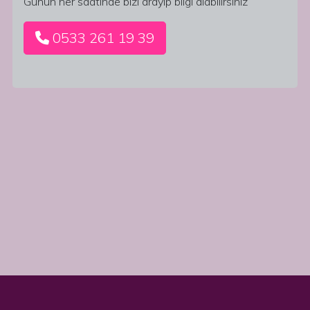
Günün her saatinde bizi arayıp bilgi alabilirsiniz
0533 261 19 39
Modern ve Şık Dekorasyon Uygulamaları Her mekanın