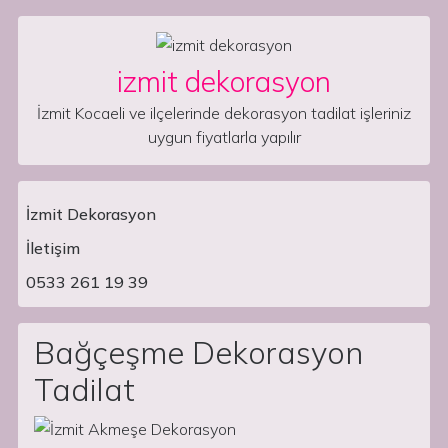
Skip to content
izmit dekorasyon
İzmit Kocaeli ve ilçelerinde dekorasyon tadilat işleriniz
uygun fiyatlarla yapılır
İzmit Dekorasyon
İletişim
Main Navigation
0533 261 19 39
Bağçeşme Dekorasyon
Tadilat