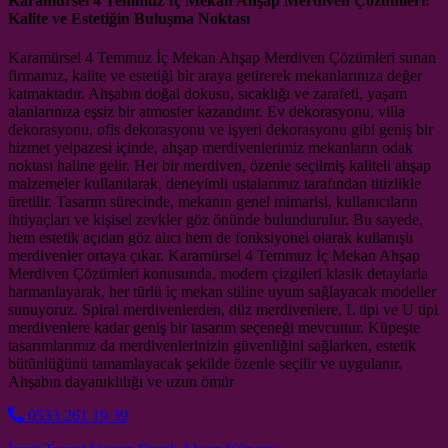
Karamürsel 4 Temmuz İç Mekan Ahşap Merdiven Çözümleri:
Kalite ve Estetiğin Buluşma Noktası
Karamürsel 4 Temmuz İç Mekan Ahşap Merdiven Çözümleri sunan
firmamız, kalite ve estetiği bir araya getirerek mekanlarınıza değer
katmaktadır. Ahşabın doğal dokusu, sıcaklığı ve zarafeti, yaşam
alanlarınıza eşsiz bir atmosfer kazandırır. Ev dekorasyonu, villa
dekorasyonu, ofis dekorasyonu ve işyeri dekorasyonu gibi geniş bir
hizmet yelpazesi içinde, ahşap merdivenlerimiz mekanların odak
noktası haline gelir. Her bir merdiven, özenle seçilmiş kaliteli ahşap
malzemeler kullanılarak, deneyimli ustalarımız tarafından titizlikle
üretilir. Tasarım sürecinde, mekanın genel mimarisi, kullanıcıların
ihtiyaçları ve kişisel zevkler göz önünde bulundurulur. Bu sayede,
hem estetik açıdan göz alıcı hem de fonksiyonel olarak kullanışlı
merdivenler ortaya çıkar. Karamürsel 4 Temmuz İç Mekan Ahşap
Merdiven Çözümleri konusunda, modern çizgileri klasik detaylarla
harmanlayarak, her türlü iç mekan stiline uyum sağlayacak modeller
sunuyoruz. Spiral merdivenlerden, düz merdivenlere, L tipi ve U tipi
merdivenlere kadar geniş bir tasarım seçeneği mevcuttur. Küpeşte
tasarımlarımız da merdivenlerinizin güvenliğini sağlarken, estetik
bütünlüğünü tamamlayacak şekilde özenle seçilir ve uygulanır.
Ahşabın dayanıklılığı ve uzun ömür
0533 261 19 39