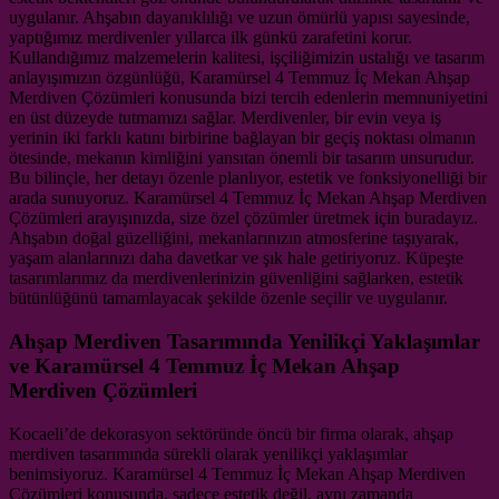
uygulanır. Ahşabın dayanıklılığı ve uzun ömürlü yapısı sayesinde,
yaptığımız merdivenler yıllarca ilk günkü zarafetini korur.
Kullandığımız malzemelerin kalitesi, işçiliğimizin ustalığı ve tasarım
anlayışımızın özgünlüğü, Karamürsel 4 Temmuz İç Mekan Ahşap
Merdiven Çözümleri konusunda bizi tercih edenlerin memnuniyetini
en üst düzeyde tutmamızı sağlar. Merdivenler, bir evin veya iş
yerinin iki farklı katını birbirine bağlayan bir geçiş noktası olmanın
ötesinde, mekanın kimliğini yansıtan önemli bir tasarım unsurudur.
Bu bilinçle, her detayı özenle planlıyor, estetik ve fonksiyonelliği bir
arada sunuyoruz. Karamürsel 4 Temmuz İç Mekan Ahşap Merdiven
Çözümleri arayışınızda, size özel çözümler üretmek için buradayız.
Ahşabın doğal güzelliğini, mekanlarınızın atmosferine taşıyarak,
yaşam alanlarınızı daha davetkar ve şık hale getiriyoruz. Küpeşte
tasarımlarımız da merdivenlerinizin güvenliğini sağlarken, estetik
bütünlüğünü tamamlayacak şekilde özenle seçilir ve uygulanır.
Ahşap Merdiven Tasarımında Yenilikçi Yaklaşımlar
ve Karamürsel 4 Temmuz İç Mekan Ahşap
Merdiven Çözümleri
Kocaeli’de dekorasyon sektöründe öncü bir firma olarak, ahşap
merdiven tasarımında sürekli olarak yenilikçi yaklaşımlar
benimsiyoruz. Karamürsel 4 Temmuz İç Mekan Ahşap Merdiven
Çözümleri konusunda, sadece estetik değil, aynı zamanda