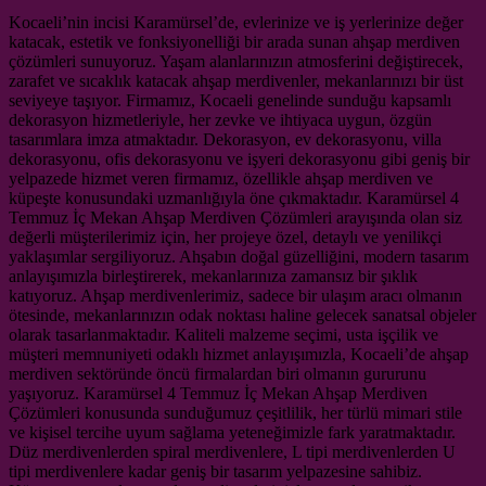
Kocaeli’nin incisi Karamürsel’de, evlerinize ve iş yerlerinize değer
katacak, estetik ve fonksiyonelliği bir arada sunan ahşap merdiven
çözümleri sunuyoruz. Yaşam alanlarınızın atmosferini değiştirecek,
zarafet ve sıcaklık katacak ahşap merdivenler, mekanlarınızı bir üst
seviyeye taşıyor. Firmamız, Kocaeli genelinde sunduğu kapsamlı
dekorasyon hizmetleriyle, her zevke ve ihtiyaca uygun, özgün
tasarımlara imza atmaktadır. Dekorasyon, ev dekorasyonu, villa
dekorasyonu, ofis dekorasyonu ve işyeri dekorasyonu gibi geniş bir
yelpazede hizmet veren firmamız, özellikle ahşap merdiven ve
küpeşte konusundaki uzmanlığıyla öne çıkmaktadır. Karamürsel 4
Temmuz İç Mekan Ahşap Merdiven Çözümleri arayışında olan siz
değerli müşterilerimiz için, her projeye özel, detaylı ve yenilikçi
yaklaşımlar sergiliyoruz. Ahşabın doğal güzelliğini, modern tasarım
anlayışımızla birleştirerek, mekanlarınıza zamansız bir şıklık
katıyoruz. Ahşap merdivenlerimiz, sadece bir ulaşım aracı olmanın
ötesinde, mekanlarınızın odak noktası haline gelecek sanatsal objeler
olarak tasarlanmaktadır. Kaliteli malzeme seçimi, usta işçilik ve
müşteri memnuniyeti odaklı hizmet anlayışımızla, Kocaeli’de ahşap
merdiven sektöründe öncü firmalardan biri olmanın gururunu
yaşıyoruz. Karamürsel 4 Temmuz İç Mekan Ahşap Merdiven
Çözümleri konusunda sunduğumuz çeşitlilik, her türlü mimari stile
ve kişisel tercihe uyum sağlama yeteneğimizle fark yaratmaktadır.
Düz merdivenlerden spiral merdivenlere, L tipi merdivenlerden U
tipi merdivenlere kadar geniş bir tasarım yelpazesine sahibiz.