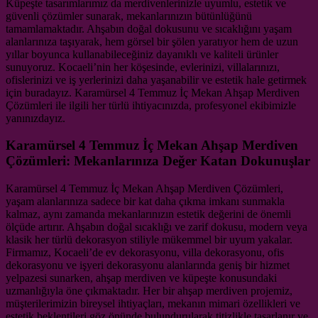
Küpeşte tasarımlarımız da merdivenlerinizle uyumlu, estetik ve
güvenli çözümler sunarak, mekanlarınızın bütünlüğünü
tamamlamaktadır. Ahşabın doğal dokusunu ve sıcaklığını yaşam
alanlarınıza taşıyarak, hem görsel bir şölen yaratıyor hem de uzun
yıllar boyunca kullanabileceğiniz dayanıklı ve kaliteli ürünler
sunuyoruz. Kocaeli’nin her köşesinde, evlerinizi, villalarınızı,
ofislerinizi ve iş yerlerinizi daha yaşanabilir ve estetik hale getirmek
için buradayız. Karamürsel 4 Temmuz İç Mekan Ahşap Merdiven
Çözümleri ile ilgili her türlü ihtiyacınızda, profesyonel ekibimizle
yanınızdayız.
Karamürsel 4 Temmuz İç Mekan Ahşap Merdiven
Çözümleri: Mekanlarınıza Değer Katan Dokunuşlar
Karamürsel 4 Temmuz İç Mekan Ahşap Merdiven Çözümleri,
yaşam alanlarınıza sadece bir kat daha çıkma imkanı sunmakla
kalmaz, aynı zamanda mekanlarınızın estetik değerini de önemli
ölçüde artırır. Ahşabın doğal sıcaklığı ve zarif dokusu, modern veya
klasik her türlü dekorasyon stiliyle mükemmel bir uyum yakalar.
Firmamız, Kocaeli’de ev dekorasyonu, villa dekorasyonu, ofis
dekorasyonu ve işyeri dekorasyonu alanlarında geniş bir hizmet
yelpazesi sunarken, ahşap merdiven ve küpeşte konusundaki
uzmanlığıyla öne çıkmaktadır. Her bir ahşap merdiven projemiz,
müşterilerimizin bireysel ihtiyaçları, mekanın mimari özellikleri ve
estetik beklentileri göz önünde bulundurularak titizlikle tasarlanır ve