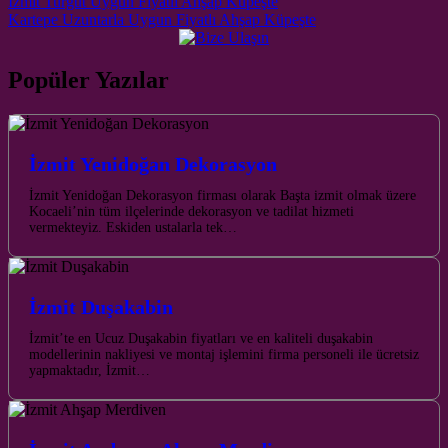
Post navigation
İzmit Turgut Uygun Fiyatlı Ahşap Küpeşte
Kartepe Uzuntarla Uygun Fiyatlı Ahşap Küpeşte
Popüler Yazılar
İzmit Yenidoğan Dekorasyon
İzmit Yenidoğan Dekorasyon firması olarak Başta izmit olmak üzere
Kocaeli’nin tüm ilçelerinde dekorasyon ve tadilat hizmeti
vermekteyiz. Eskiden ustalarla tek…
İzmit Duşakabin
İzmit’te en Ucuz Duşakabin fiyatları ve en kaliteli duşakabin
modellerinin nakliyesi ve montaj işlemini firma personeli ile ücretsiz
yapmaktadır, İzmit…