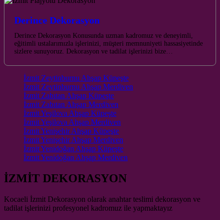
Derince Dekorasyon
Derince Dekorasyon Konusunda uzman kadromuz ve deneyimli,
eğitimli ustalarımızla işlerinizi, müşteri memnuniyeti hassasiyetinde
sizlere sunuyoruz. Dekorasyon ve tadilat işlerinizi bize…
İzmit Zeytinburnu Ahşap Küpeşte
İzmit Zeytinburnu Ahşap Merdiven
İzmit Zabıtan Ahşap Küpeşte
İzmit Zabıtan Ahşap Merdiven
İzmit Yeşilova Ahşap Küpeşte
İzmit Yeşilova Ahşap Merdiven
İzmit Yenişehir Ahşap Küpeşte
İzmit Yenişehir Ahşap Merdiven
İzmit Yenidoğan Ahşap Küpeşte
İzmit Yenidoğan Ahşap Merdiven
İZMİT DEKORASYON
Kocaeli İzmit Dekorasyon olarak anahtar teslimi dekorasyon ve
tadilat işlerinizi profesyonel kadromuz ile yapmaktayız