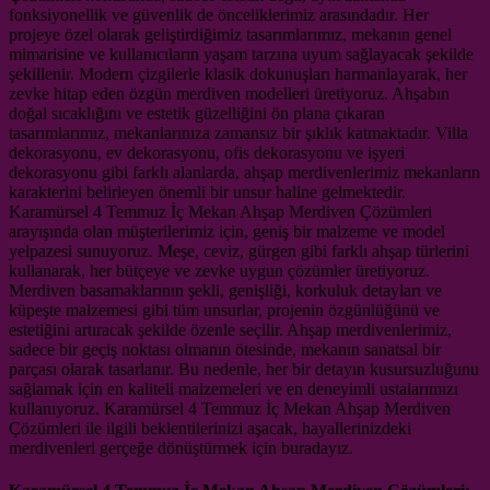
fonksiyonellik ve güvenlik de önceliklerimiz arasındadır. Her
projeye özel olarak geliştirdiğimiz tasarımlarımız, mekanın genel
mimarisine ve kullanıcıların yaşam tarzına uyum sağlayacak şekilde
şekillenir. Modern çizgilerle klasik dokunuşları harmanlayarak, her
zevke hitap eden özgün merdiven modelleri üretiyoruz. Ahşabın
doğal sıcaklığını ve estetik güzelliğini ön plana çıkaran
tasarımlarımız, mekanlarınıza zamansız bir şıklık katmaktadır. Villa
dekorasyonu, ev dekorasyonu, ofis dekorasyonu ve işyeri
dekorasyonu gibi farklı alanlarda, ahşap merdivenlerimiz mekanların
karakterini belirleyen önemli bir unsur haline gelmektedir.
Karamürsel 4 Temmuz İç Mekan Ahşap Merdiven Çözümleri
arayışında olan müşterilerimiz için, geniş bir malzeme ve model
yelpazesi sunuyoruz. Meşe, ceviz, gürgen gibi farklı ahşap türlerini
kullanarak, her bütçeye ve zevke uygun çözümler üretiyoruz.
Merdiven basamaklarının şekli, genişliği, korkuluk detayları ve
küpeşte malzemesi gibi tüm unsurlar, projenin özgünlüğünü ve
estetiğini artıracak şekilde özenle seçilir. Ahşap merdivenlerimiz,
sadece bir geçiş noktası olmanın ötesinde, mekanın sanatsal bir
parçası olarak tasarlanır. Bu nedenle, her bir detayın kusursuzluğunu
sağlamak için en kaliteli malzemeleri ve en deneyimli ustalarımızı
kullanıyoruz. Karamürsel 4 Temmuz İç Mekan Ahşap Merdiven
Çözümleri ile ilgili beklentilerinizi aşacak, hayallerinizdeki
merdivenleri gerçeğe dönüştürmek için buradayız.