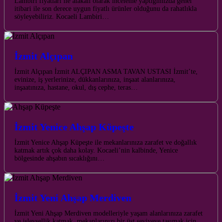
Lambiri fiyatları ile alakalı olarak inceleme yaptığımızda genel
itibari ile son derece uygun fiyatlı ürünler olduğunu da rahatlıkla
söyleyebiliriz. Kocaeli Lambiri…
İzmit Alçıpan
İzmit Alçıpan İzmit ALÇIPAN ASMA TAVAN USTASI İzmit’te,
evinize, iş yerlerinize, dükkanlarınıza, inşaat alanlarınıza,
inşaatınıza, hastane, okul, dış cephe, teras…
İzmit Yenice Ahşap Küpeşte
İzmit Yenice Ahşap Küpeşte ile mekanlarınıza zarafet ve doğallık
katmak artık çok daha kolay. Kocaeli’nin kalbinde, Yenice
bölgesinde ahşabın sıcaklığını…
İzmit Yeni Ahşap Merdiven
İzmit Yeni Ahşap Merdiven modelleriyle yaşam alanlarınıza zarafet
ve işlevsellik katmak, mekanlarınızı bir üst seviyeye taşımak için