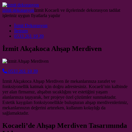
Skip to content
izmit dekorasyon
İzmit Kocaeli ve ilçelerinde dekorasyon tadilat
işleriniz uygun fiyatlarla yapılır
Main Navigation
İzmit Dekorasyon
İletişim
0533 261 19 39
İzmit Akçakoca Ahşap Merdiven
0533 261 19 39
İzmit Akçakoca Ahşap Merdiven ile mekanlarınıza zarafet ve
fonksiyonellik katmak için doğru adrestesiniz. Kocaeli’nin kalbinde
yer alan firmamız, ahşabın sıcaklığını ve estetiğini yaşam
alanlarınıza taşıyarak, her projeye özel çözümler sunmaktadır.
Estetik kaygıları fonksiyonellikle buluşturan ahşap merdivenlerimiz,
mekanlarınızın değerini artırırken, kullanım kolaylığı da
sağlamaktadır.
Kocaeli’de Ahşap Merdiven Tasarımında