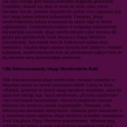
cila veya verniğe göre bakım yöntemleri değişiklik gösterebilir.
Genellikle, düzenli toz alma ve nemli bir bezle silme yeterli
olacaktır. Ancak, zamanla oluşabilecek çizikler veya aşınmalar için
özel ahşap bakım ürünleri kullanılabilir. Firmamız, ahşap
merdivenlerinizin bakımı konusunda da sizlere bilgi ve destek
sağlamaktadır. Ürünlerimizin kalitesi ve kullanılan malzemelerin
dayanıklılığı sayesinde, ahşap merdivenleriniz yıllar boyunca ilk
günkü gibi görünecektir. İzmit Akçakoca Ahşap Merdiven
çözümlerimiz, hem estetik hem de fonksiyonel açıdan uzun
ömürlüdür. Ahşabın doğal yapısını koruyan özel cilalar ve vernikler
kullanarak, merdivenlerinizin hem şık görünmesini sağlıyor hem de
dış etkenlere karşı dayanıklılığını artırıyoruz.
Villa Dekorasyonunda Ahşap Merdivenlerin Rolü
Villa dekorasyonunda ahşap merdivenler, mekanın zarafetini ve
ihtişamını artıran en önemli unsurlardan biridir. Geniş ve ferah
villalarda, gösterişli ve detaylı ahşap merdiven tasarımları, adeta bir
sanat eseri niteliği taşır. Spiral merdivenler, çift kollu merdivenler
veya özel tasarım basamaklarla, villanızın karakterini yansıtan
benzersiz bir merdiven modeli oluşturulabilir. Firmamız, villa
dekorasyonu alanındaki deneyimiyle, villanızın genel mimarisine ve
iç tasarımına uyum sağlayan ahşap merdiven çözümleri sunmaktadır.
İzmit Akçakoca Ahşap Merdiven tasarımlarımız, villanızın giriş
holünden üst katlara uzanan yolculuğunu unutulmaz kılacaktır.