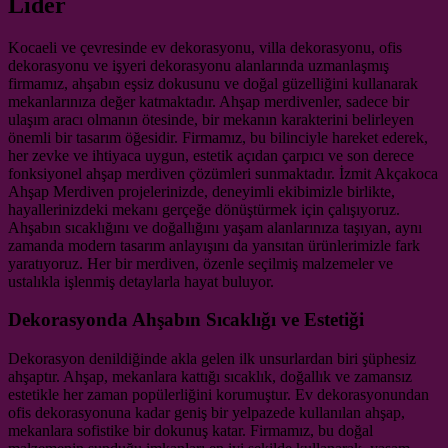
Lider
Kocaeli ve çevresinde ev dekorasyonu, villa dekorasyonu, ofis
dekorasyonu ve işyeri dekorasyonu alanlarında uzmanlaşmış
firmamız, ahşabın eşsiz dokusunu ve doğal güzelliğini kullanarak
mekanlarınıza değer katmaktadır. Ahşap merdivenler, sadece bir
ulaşım aracı olmanın ötesinde, bir mekanın karakterini belirleyen
önemli bir tasarım öğesidir. Firmamız, bu bilinciyle hareket ederek,
her zevke ve ihtiyaca uygun, estetik açıdan çarpıcı ve son derece
fonksiyonel ahşap merdiven çözümleri sunmaktadır. İzmit Akçakoca
Ahşap Merdiven projelerinizde, deneyimli ekibimizle birlikte,
hayallerinizdeki mekanı gerçeğe dönüştürmek için çalışıyoruz.
Ahşabın sıcaklığını ve doğallığını yaşam alanlarınıza taşıyan, aynı
zamanda modern tasarım anlayışını da yansıtan ürünlerimizle fark
yaratıyoruz. Her bir merdiven, özenle seçilmiş malzemeler ve
ustalıkla işlenmiş detaylarla hayat buluyor.
Dekorasyonda Ahşabın Sıcaklığı ve Estetiği
Dekorasyon denildiğinde akla gelen ilk unsurlardan biri şüphesiz
ahşaptır. Ahşap, mekanlara kattığı sıcaklık, doğallık ve zamansız
estetikle her zaman popülerliğini korumuştur. Ev dekorasyonundan
ofis dekorasyonuna kadar geniş bir yelpazede kullanılan ahşap,
mekanlara sofistike bir dokunuş katar. Firmamız, bu doğal