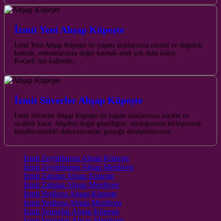
İzmit Yeni Ahşap Küpeşte
İzmit Yeni Ahşap Küpeşte ile yaşam alanlarınıza zarafet ve doğallık
katmak, mekanlarınıza değer katmak artık çok daha kolay.
Kocaeli’nin kalbinde,…
İzmit Süverler Ahşap Küpeşte
İzmit Süverler Ahşap Küpeşte ile yaşam alanlarınıza zarafet ve
sıcaklık katın. Ahşabın doğal güzelliğini, ustalığımızla birleştirerek
hayallerinizdeki dekorasyonları gerçeğe dönüştürüyoruz.…
İzmit Zeytinburnu Ahşap Küpeşte
İzmit Zeytinburnu Ahşap Merdiven
İzmit Zabıtan Ahşap Küpeşte
İzmit Zabıtan Ahşap Merdiven
İzmit Yeşilova Ahşap Küpeşte
İzmit Yeşilova Ahşap Merdiven
İzmit Yenişehir Ahşap Küpeşte
İzmit Yenişehir Ahşap Merdiven