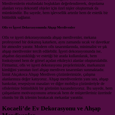
Merdivenlerin etrafındaki boşlukları değerlendirerek, depolama
alanları veya dekoratif objeler için özel nişler oluşturmak da
mümkündür. Bu sayede, hem işlevsellik artırılır hem de estetik bir
bütünlük sağlanır.
Ofis ve İşyeri Dekorasyonunda Ahşap Merdivenler
Ofis ve işyeri dekorasyonunda ahşap merdivenler, mekana
profesyonel bir dokunuş katarken, aynı zamanda sıcak ve davetkar
bir atmosfer yaratır. Modern ofis tasarımlarında, minimalist ve şık
ahşap merdivenler tercih edilebilir. İşyeri dekorasyonunda ise,
ahşabın dayanıklılığı ve estetiği bir arada kullanılarak, hem
fonksiyonel hem de görsel açıdan etkileyici alanlar oluşturulabilir.
Firmamız, ofis ve işyeri dekorasyonu projelerinizde, markanızın
kimliğini yansıtan özel ahşap merdiven tasarımları sunmaktadır.
İzmit Akçakoca Ahşap Merdiven çözümlerimizle, çalışma
alanlarınıza değer katıyoruz. Ahşap merdivenlerin yanı sıra, ahşap
bankolar, resepsiyon masaları ve diğer mobilya çözümleriyle de
ofislerinize bütünlüklü bir görünüm kazandırıyoruz. Bu sayede, hem
çalışanların motivasyonunu artıracak hem de müşterileriniz üzerinde
olumlu bir ilk izlenim bırakacak mekanlar yaratılır.
Kocaeli’de Ev Dekorasyonu ve Ahşap