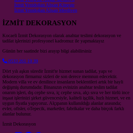
İzmit Yenidoğan Ahşap Küpeşte
İzmit Yenidoğan Ahşap Merdiven
İZMİT DEKORASYON
Kocaeli İzmit Dekorasyon olarak anahtar teslimi dekorasyon ve
tadilat işlerinizi profesyonel kadromuz ile yapmaktayız
Günün her saatinde bizi arayıp bilgi alabilirsiniz
0533 261 19 39
Dört yılı aşkın süredir İzmit'te hizmet sunan tadilat, yapı ve
dekorasyon firmamız sizleri de son derece memnun edecektir.
Modern villa ve ev denilince insanların beklentileri artık bir hayli
değişmiş durumdadır. Binanızın evinizin anahtar teslim tadilat
onarım işleri, dış cephe sıva, iç cephe sıva, alçı sıva ve her türlü ince
inşaat işlerinizi şirket güvencesiyle, kaliteli işçilik, hızlı hizmet, ve en
uygun fiyatla yapıyoruz. Alçıpanın kullanıldığı alanlar arasında;
evler, ofisler, oTepecik, marketler, fabrikalar ve daha birçok farklı
alanlar bulunur.
İzmit Dekorasyon