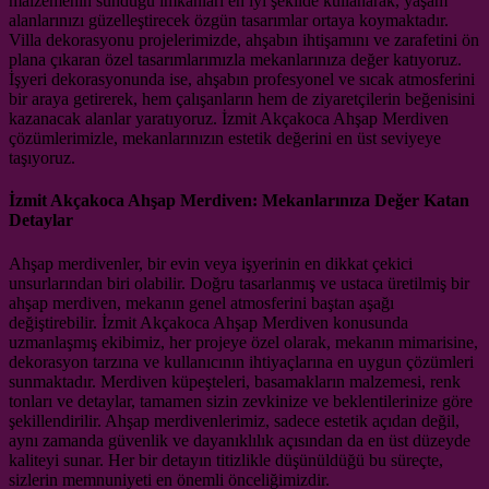
malzemenin sunduğu imkanları en iyi şekilde kullanarak, yaşam
alanlarınızı güzelleştirecek özgün tasarımlar ortaya koymaktadır.
Villa dekorasyonu projelerimizde, ahşabın ihtişamını ve zarafetini ön
plana çıkaran özel tasarımlarımızla mekanlarınıza değer katıyoruz.
İşyeri dekorasyonunda ise, ahşabın profesyonel ve sıcak atmosferini
bir araya getirerek, hem çalışanların hem de ziyaretçilerin beğenisini
kazanacak alanlar yaratıyoruz. İzmit Akçakoca Ahşap Merdiven
çözümlerimizle, mekanlarınızın estetik değerini en üst seviyeye
taşıyoruz.
İzmit Akçakoca Ahşap Merdiven: Mekanlarınıza Değer Katan
Detaylar
Ahşap merdivenler, bir evin veya işyerinin en dikkat çekici
unsurlarından biri olabilir. Doğru tasarlanmış ve ustaca üretilmiş bir
ahşap merdiven, mekanın genel atmosferini baştan aşağı
değiştirebilir. İzmit Akçakoca Ahşap Merdiven konusunda
uzmanlaşmış ekibimiz, her projeye özel olarak, mekanın mimarisine,
dekorasyon tarzına ve kullanıcının ihtiyaçlarına en uygun çözümleri
sunmaktadır. Merdiven küpeşteleri, basamakların malzemesi, renk
tonları ve detaylar, tamamen sizin zevkinize ve beklentilerinize göre
şekillendirilir. Ahşap merdivenlerimiz, sadece estetik açıdan değil,
aynı zamanda güvenlik ve dayanıklılık açısından da en üst düzeyde
kaliteyi sunar. Her bir detayın titizlikle düşünüldüğü bu süreçte,
sizlerin memnuniyeti en önemli önceliğimizdir.