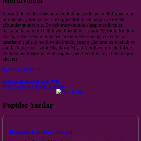
Merdivenler
Kocaeli’de ev dekorasyonu denildiğinde akla gelen ilk firmalardan
biri olarak, yaşam alanlarınızı güzelleştirecek özgün ve estetik
çözümler sunuyoruz. Ev dekorasyonunda ahşap merdivenler,
mekanın karakterini belirleyen önemli bir tasarım öğesidir. Modern,
klasik, rustik veya minimalist tarzdaki evleriniz için özel olarak
tasarlanmış ahşap merdivenlerimizle, yaşam alanlarınıza sıcaklık ve
zarafet katıyoruz. İzmit Akçakoca Ahşap Merdiven projelerinizde,
evinizin her köşesine uyum sağlayacak, hem kullanışlı hem de göz
alıcı tas
0533 261 19 39
Post navigation
İzmit Akarca Ahşap Küpeşte
İzmit Akçakoca Ahşap Küpeşte
Popüler Yazılar
Kocaeli Lambiri Tavan