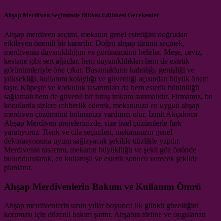
Ahşap Merdiven Seçiminde Dikkat Edilmesi Gerekenler
Ahşap merdiven seçimi, mekanın genel estetiğini doğrudan
etkileyen önemli bir karardır. Doğru ahşap türünü seçmek,
merdivenin dayanıklılığını ve görünümünü belirler. Meşe, ceviz,
kestane gibi sert ağaçlar, hem dayanıklılıkları hem de estetik
görünümleriyle öne çıkar. Basamakların kalınlığı, genişliği ve
yüksekliği, kullanım kolaylığı ve güvenliği açısından büyük önem
taşır. Küpeşte ve korkuluk tasarımları da hem estetik bütünlüğü
sağlamalı hem de güvenli bir tutuş imkanı sunmalıdır. Firmamız, bu
konularda sizlere rehberlik ederek, mekanınıza en uygun ahşap
merdiven çözümünü bulmanıza yardımcı olur. İzmit Akçakoca
Ahşap Merdiven projelerinizde, size özel çözümlerle fark
yaratıyoruz. Renk ve cila seçimleri, mekanınızın genel
dekorasyonuna uyum sağlayacak şekilde titizlikle yapılır.
Merdivenin tasarımı, mekanın büyüklüğü ve şekli göz önünde
bulundurularak, en kullanışlı ve estetik sonucu verecek şekilde
planlanır.
Ahşap Merdivenlerin Bakımı ve Kullanım Ömrü
Ahşap merdivenlerin uzun yıllar boyunca ilk günkü güzelliğini
koruması için düzenli bakım şarttır. Ahşabın türüne ve uygulanan